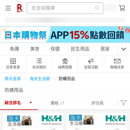
購物網分類
免運
美食
保健
民生用品
居家
3C
店家首頁
本店類別
抽獎遊戲
促銷活動
聯絡店家
天天免運
美食蛋糕
養生保健
民生用品
防螨用品
樂天首頁
海夫生活館
防螨用品
居家生活
3C家電
運動休閒
親子玩具
綜合排名
價格
評分高
女裝
男裝
化妝保養
情趣用品