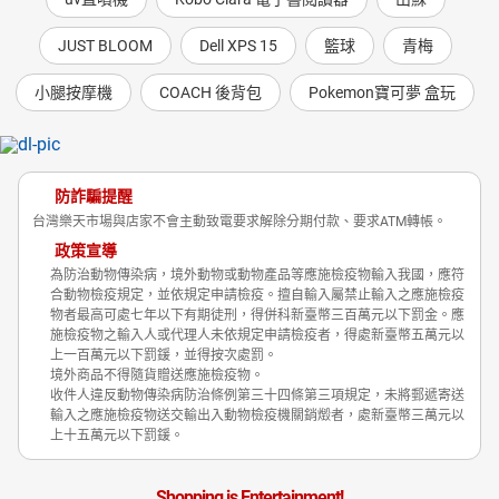
JUST BLOOM
Dell XPS 15
籃球
青梅
小腿按摩機
COACH 後背包
Pokemon寶可夢 盒玩
防詐騙提醒
台灣樂天市場與店家不會主動致電要求解除分期付款、要求ATM轉帳。
政策宣導
為防治動物傳染病，境外動物或動物產品等應施檢疫物輸入我國，應符
合動物檢疫規定，並依規定申請檢疫。擅自輸入屬禁止輸入之應施檢疫
物者最高可處七年以下有期徒刑，得併科新臺幣三百萬元以下罰金。應
施檢疫物之輸入人或代理人未依規定申請檢疫者，得處新臺幣五萬元以
上一百萬元以下罰鍰，並得按次處罰。
境外商品不得隨貨贈送應施檢疫物。
收件人違反動物傳染病防治條例第三十四條第三項規定，未將郵遞寄送
輸入之應施檢疫物送交輸出入動物檢疫機關銷燬者，處新臺幣三萬元以
上十五萬元以下罰鍰。
Shopping is Entertainment!