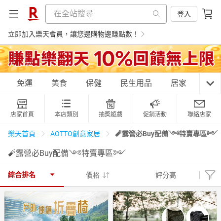
登入
立即加入樂天會員，讓您邊購物邊賺點數！
購物網分類
免運
美食
保健
民生用品
居家
3C
店家首頁
本店類別
抽獎遊戲
促銷活動
聯絡店家
天天免運
美食蛋糕
養生保健
民生用品
🧨露營必Buy配備༺特賣專區༻
樂天首頁
AOTTO創意家居
🧨露營必Buy配備༺特賣專區༻
居家生活
3C家電
運動休閒
親子玩具
綜合排名
價格
評分高
女裝
男裝
化妝保養
情趣用品