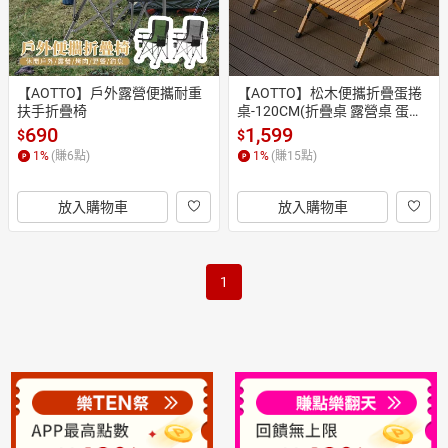
【AOTTO】戶外露營便攜耐重
【AOTTO】松木便攜折疊蛋捲
扶手折疊椅
桌-120CM(折疊桌 露營桌 蛋捲
桌 戶外桌)
690
1,599
$
$
1
%
(賺
6
點)
1
%
(賺
15
點)
放入購物車
放入購物車
1