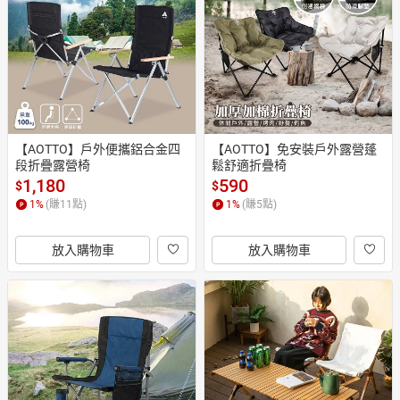
日本購物
電子/紙本書
HOT
【AOTTO】戶外便攜鋁合金四
【AOTTO】免安裝戶外露營蓬
段折疊露營椅
鬆舒適折疊椅
1,180
590
$
$
1
%
(賺
11
點)
1
%
(賺
5
點)
放入購物車
放入購物車