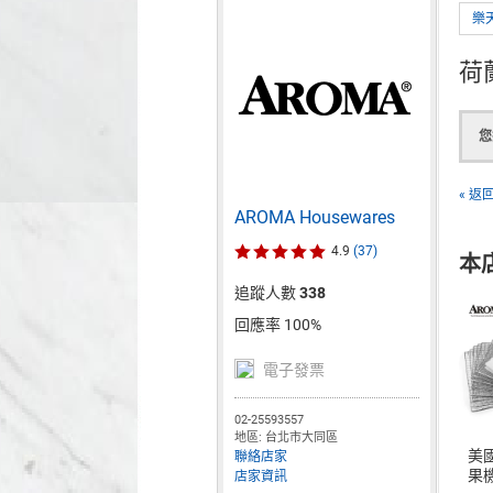
樂
荷
您
« 返
AROMA Housewares
4.9
(37)
本
追蹤人數
338
回應率 100%
電子發票
02-25593557
地區: 台北市大同區
美國
聯絡店家
果
店家資訊