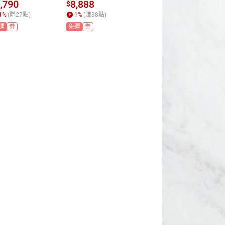
乾燥機 小巧四
層款 乾果機 果乾
層款 乾果機 果乾
製
,790
8,888
5,390
$
$
$
款 (領券再折)
機 食物乾燥機 (領
機 食物乾燥機 全
蓋
1
%
(賺
27
點)
1
%
(賺
88
點)
1
%
(賺
53
點)
(贈彩色食譜) AF
券再折) (贈彩色
金屬六層款 (領券
運
券
免運
券
免運
券
310A
食譜) AFD-925SD
再折) (贈彩色食
U
譜) ( AFD-965SDU