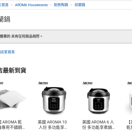
天首頁
>
AROMA Housewares
>
耐熱陶鍋
>
荷蘭鍋
蘭鍋
搜尋的 未有任何商品相符。
回店家首頁
店最新到貨
 AROMA 乾
美國 AROMA 10
美國 AROMA 6 人
【
機專用不鏽鋼
 人份 多功能享煮
份 多功能享煮鍋
乾