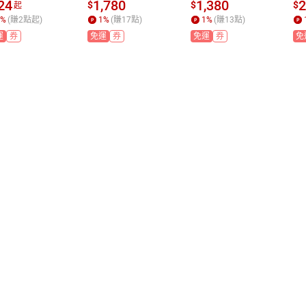
 / PP細格網 / 
鍋 微電腦電子鍋
 微電腦電子鍋 AR
物
24
1,780
1,380
2
$
$
$
起
接盤
 ARC-5200SB
C-994SB
層
%
(賺
2
點起)
1
%
(賺
17
點)
1
%
(賺
13
點)
 
運
券
免運
券
免運
券
免
D-