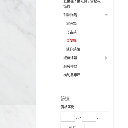
乾果機 / 果乾機 / 食物乾
燥機
耐熱陶鍋
燉煮鍋
塔吉鍋
荷蘭鍋
迷你鍋組
經典烤盤
廚房神器
福利品專區
篩選
價格區間
元 -
元