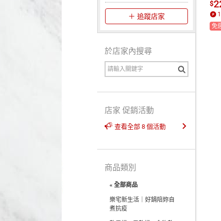
層網
2
$
承
1
追蹤店家
免
於店家內搜尋
店家 促銷活動
查看全部 8 個活動
商品類別
« 全部商品
樂宅新生活｜好鍋陪妳自
煮抗疫