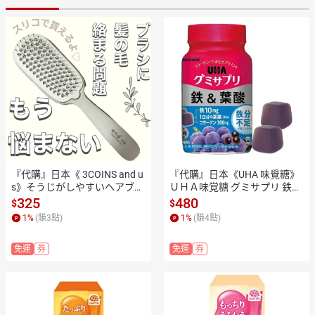
『代購』日本《 3COINS and u
『代購』日本《UHA 味覺糖》
s》そうじがしやすいヘアブラ
ＵＨＡ味覚糖 グミサプリ 鉄＆
シ 可拆式順髮按摩梳
葉酸 ボトル 補鐵&葉酸 營養軟
325
480
$
$
糖 綜合巴西莓口味 60粒 30日
1
%
(賺
3
點)
1
%
(賺
4
點)
份(罐裝)  ✿現貨+預購✿日本
境內版原裝代購🌸佑育生活館
免運
券
免運
券
🌸