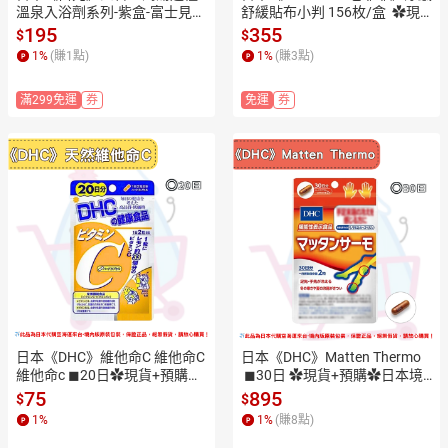
溫泉入浴劑系列-紫盒-富士見湯
舒緩貼布小判 156枚/盒  ✿現
之旅✿現貨+預購✿日本境內版
貨+預購✿日本境內版原裝代購
195
355
$
$
原裝代購🌸佑育生活館🌸
🌸佑育生活館🌸
1
%
(賺
1
點)
1
%
(賺
3
點)
滿299免運
券
免運
券
日本《DHC》維他命C 維他命C 
日本《DHC》Matten Thermo
維他命c ◼20日✿現貨+預購✿
 ◼30日 ✿現貨+預購✿日本境
日本境內版原裝代購🌸佑育生
內版原裝代購🌸佑育生活館🌸
75
895
$
$
活館🌸
1
%
1
%
(賺
8
點)