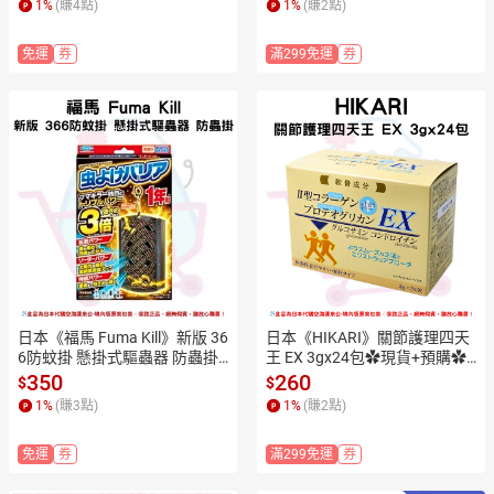
1
%
(賺
4
點)
1
%
(賺
2
點)
免運
券
滿299免運
券
日本《福馬 Fuma Kill》新版 36
日本《HIKARI》關節護理四天
6防蚊掛 懸掛式驅蟲器 防蟲掛
王 EX 3gx24包✿現貨+預購✿
✿現貨+預購✿日本境內版原裝
日本境內版原裝代購🌸佑育生
350
260
$
$
代購🌸佑育生活館🌸
活館🌸
1
%
(賺
3
點)
1
%
(賺
2
點)
免運
券
滿299免運
券