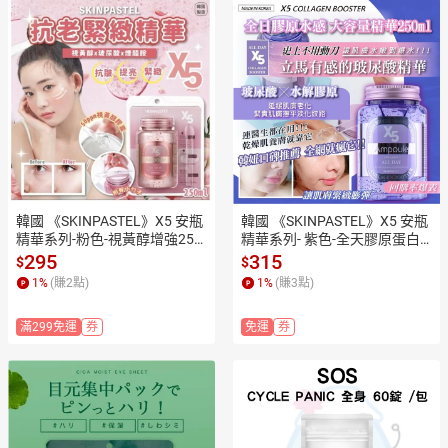
韓國 《SKINPASTEL》X5 安瓶
韓國 《SKINPASTEL》X5 安瓶
精華系列-粉色-視黃醇增強250
精華系列- 紫色-全天膠原蛋白2
 ml / 瓶 ✿現貨+預購✿日本境
50 ml / 瓶 ✿現貨+預購✿日本
295
315
$
$
內版原裝代購🌸佑育生活館🌸
境內版原裝代購🌸佑育生活館
1
%
(賺
2
點)
1
%
(賺
3
點)
🌸
滿299免運
券
免運
券