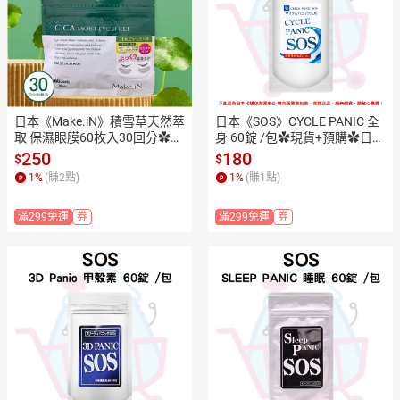
日本《Make.iN》積雪草天然萃
日本《SOS》CYCLE PANIC 全
取 保濕眼膜60枚入30回分✿現
身 60錠 /包✿現貨+預購✿日本
貨+預購✿日本境內版原裝代購
境內版原裝代購🌸佑育生活館
250
180
$
$
🌸佑育生活館🌸
🌸
1
%
(賺
2
點)
1
%
(賺
1
點)
滿299免運
券
滿299免運
券