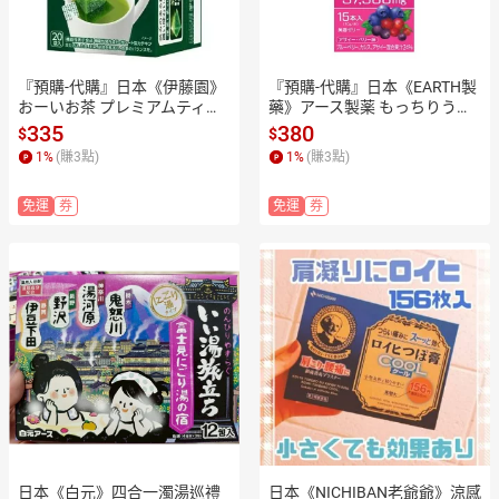
『預購-代購』日本《伊藤園》
『預購-代購』日本《EARTH製
おーいお茶 プレミアムティー
藥》アース製薬 もっちりうる
バッグ 濃い茶 伊藤園 降低體脂
おう コラーゲンC ゼリー アサ
335
380
$
$
肪 BMI改善 濃味抹茶粉茶包2g
イー・ベリー味 極品奢華版 膠
1
%
(賺
3
點)
1
%
(賺
3
點)
×20袋入  ✿現貨+預購✿日本境
原蛋白C果凍條-15條入（巴西
內版原裝代購🌸佑育生活館🌸
莓與綜合莓果口味）✿現貨+預
免運
券
免運
券
購✿日本境內版原裝代購🌸佑
育生活館🌸
日本《白元》四合一濁湯巡禮
日本《NICHIBAN老爺爺》涼感