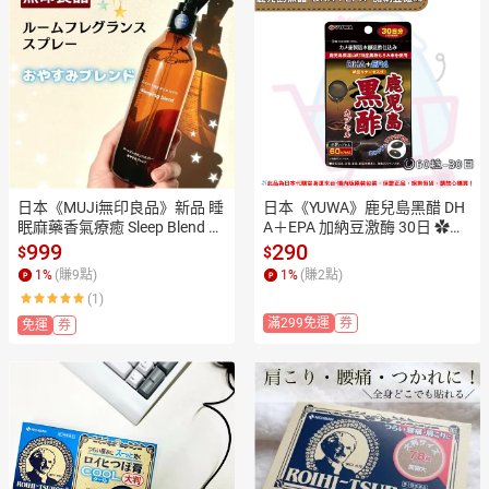
日本《MUJi無印良品》新品 睡
日本《YUWA》鹿兒島黑醋 DH
眠麻藥香氣療癒 Sleep Blend 空
A＋EPA 加納豆激酶 30日 ✿現
間香氛噴霧 300ml ✿現貨+預
貨+預購✿日本境內版原裝代購
999
290
$
$
購✿日本境內版原裝代購🌸佑
🌸佑育生活館🌸
1
%
(賺
9
點)
1
%
(賺
2
點)
育生活館🌸
(1)
滿299免運
券
免運
券