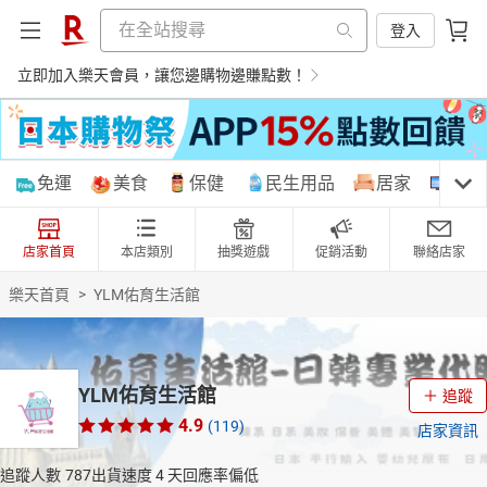
登入
立即加入樂天會員，讓您邊購物邊賺點數！
購物網分類
免運
美食
保健
民生用品
居家
3C
店家首頁
本店類別
抽獎遊戲
促銷活動
聯絡店家
天天免運
美食蛋糕
養生保健
民生用品
樂天首頁
>
YLM佑育生活館
居家生活
3C家電
運動休閒
親子玩具
YLM佑育生活館
追蹤
4.9
(119)
店家資訊
女裝
男裝
化妝保養
情趣用品
追蹤人數
787
出貨速度
4 天
回應率偏低