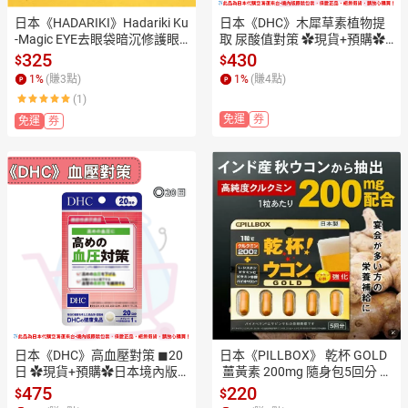
日本《HADARIKI》Hadariki Ku
日本《DHC》木犀草素植物提
-Magic EYE去眼袋暗沉修護眼
取 尿酸值對策 ✿現貨+預購✿
霜 20g ✿現貨+預購✿日本境
日本境內版原裝代購🌸佑育生
325
430
$
$
內版原裝代購🌸佑育生活館🌸
活館🌸
1
%
(賺
3
點)
1
%
(賺
4
點)
(1)
免運
券
免運
券
日本《DHC》高血壓對策 ◼20
日本《PILLBOX》 乾杯 GOLD
日 ✿現貨+預購✿日本境內版
 薑黃素 200mg 隨身包5回分 ✿
原裝代購🌸佑育生活館🌸
現貨+預購✿日本境內版原裝代
475
220
$
$
購🌸佑育生活館🌸