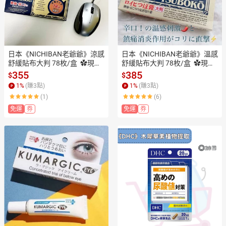
日本《NICHIBAN老爺爺》涼感
日本《NICHIBAN老爺爺》溫感
舒緩貼布大判 78枚/盒  ✿現貨
舒緩貼布大判 78枚/盒  ✿現貨
+預購✿日本境內版原裝代購🌸
+預購✿日本境內版原裝代購🌸
355
385
$
$
佑育生活館🌸
佑育生活館🌸
1
%
(賺
3
點)
1
%
(賺
3
點)
(1)
(6)
免運
券
免運
券