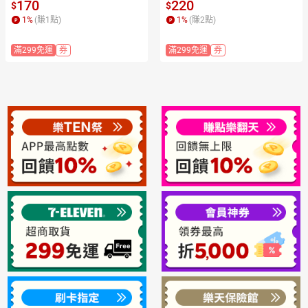
境內版原裝代購🌸佑育生活館
境內版原裝代購🌸佑育生活館
170
220
$
$
🌸
🌸
1
%
(賺
1
點)
1
%
(賺
2
點)
滿299免運
券
滿299免運
券