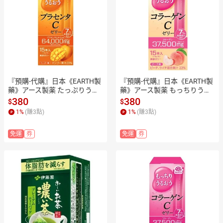
『預購-代購』日本《EARTH製
『預購-代購』日本《EARTH製
藥》アース製薬 たっぷりうる
藥》アース製薬 もっちりうる
おう プラセンタC ゼリー マン
おう コラーゲンC ゼリー ピー
380
380
$
$
ゴー味 極品奢華版 胎盤素C果
チ味 極品奢華版 膠原蛋白C果
1
%
(賺
3
點)
1
%
(賺
3
點)
凍條-15條入（芒果口味）✿現
凍條-15條入（蜜桃口味） ✿現
貨+預購✿日本境內版原裝代購
貨+預購✿日本境內版原裝代購
免運
券
免運
券
🌸佑育生活館🌸
🌸佑育生活館🌸