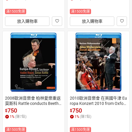
滿1500免運
滿1500免運
放入購物車
放入購物車
2008歐洲音樂會 柏林愛樂重返
2010歐洲音樂會 在英國牛津 Eu
莫斯科 Rattle conducts Beetho
ropa Konzert 2010 from Oxfor
ven, Stravinsky & Bruch (藍光Bl
d (藍光Blu-ray) 【EuroArts】
750
750
$
$
u-ray) 【EuroArts】
1
%
(賺
7
點)
1
%
(賺
7
點)
滿1500免運
滿1500免運