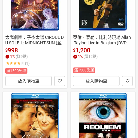
太陽劇團：子夜太陽 CIRQUE D
亞倫．泰勒：比利時現場 Allan
U SOLEIL: MIDNIGHT SUN (藍
 Taylor: Live in Belgium (DVD
光Blu-ray)
+藍光Blu-ray) 【Stockfisch】
998
1,200
$
$
1
%
(賺
9
點)
1
%
(賺
12
點)
(1)
滿1500免運
滿1500免運
放入購物車
放入購物車