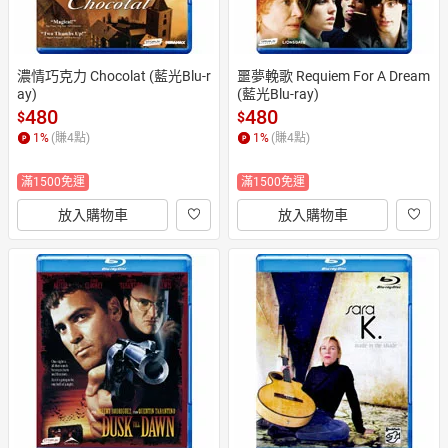
濃情巧克力 Chocolat (藍光Blu-r
噩夢輓歌 Requiem For A Dream 
ay)
(藍光Blu-ray)
480
480
$
$
1
%
(賺
4
點)
1
%
(賺
4
點)
滿1500免運
滿1500免運
放入購物車
放入購物車