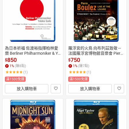
日本購物
電子/紙本書
HOT
為日本祈福 佐渡裕指揮柏林愛
羅浮宮的火鳥 向布列茲致敬－
樂 Berliner Philharmoniker & Yu
法國羅浮宮博物館音樂會 Pierre 
taka Sado - Charity Concert for
Boulez - Live at the Louvre (藍
850
750
$
$
 Japan (藍光Blu-ray) 【EuroArt
光Blu-ray) 【EuroArts】
1
%
(賺
8
點)
1
%
(賺
7
點)
s】
(1)
(1)
滿1500免運
滿1500免運
放入購物車
放入購物車