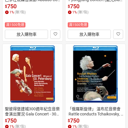
ducts Mahler No. 1 & Prokofiev
ay) 【EuroArts】
750
750
$
$
 Piano Concerto No. 3 (藍光Blu
1
%
(賺
7
點)
1
%
(賺
7
點)
-ray) 【EuroArts】
滿1500免運
滿1500免運
放入購物車
放入購物車
聖彼得堡建城300週年紀念音樂
「俄羅斯旋律」 溫布尼音樂會
會演出實況 Gala Concert - 300
 Rattle conducts Tchaikovsky, S
 years of St. Petersburg (藍光Bl
travinsky & Rachmaninov (藍光
750
750
$
$
u-ray) 【EuroArts】
Blu-ray) 【EuroArts】
1
%
(賺
7
點)
1
%
(賺
7
點)