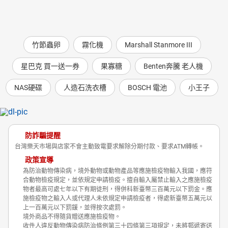
竹節蟲卵
霧化機
Marshall Stanmore III
星巴克 買一送一券
果寡糖
Benten奔騰 老人機
NAS硬碟
人造石洗衣槽
BOSCH 電池
小王子
防詐騙提醒
台灣樂天市場與店家不會主動致電要求解除分期付款、要求ATM轉帳。
政策宣導
為防治動物傳染病，境外動物或動物產品等應施檢疫物輸入我國，應符
合動物檢疫規定，並依規定申請檢疫。擅自輸入屬禁止輸入之應施檢疫
物者最高可處七年以下有期徒刑，得併科新臺幣三百萬元以下罰金。應
施檢疫物之輸入人或代理人未依規定申請檢疫者，得處新臺幣五萬元以
上一百萬元以下罰鍰，並得按次處罰。
境外商品不得隨貨贈送應施檢疫物。
收件人違反動物傳染病防治條例第三十四條第三項規定，未將郵遞寄送