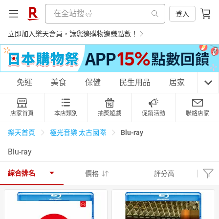
登入
立即加入樂天會員，讓您邊購物邊賺點數！
購物網分類
免運
美食
保健
民生用品
居家
3C
店家首頁
本店類別
抽獎遊戲
促銷活動
聯絡店家
天天免運
美食蛋糕
養生保健
民生用品
Blu-ray
樂天首頁
極光音樂 太古國際
Blu-ray
居家生活
3C家電
運動休閒
親子玩具
綜合排名
價格
評分高
女裝
男裝
化妝保養
情趣用品