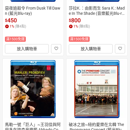
惡夜追殺令 From Dusk Till Daw
莎拉K.：由影而生 Sara K.: Mad
n (藍光Blu-ray)
e In The Shade (音樂藍光Blu-ra
y) 【Stockfisch】
450
800
$
$
1
%
(賺
4
點)
1
%
(賺
8
點)
滿1500免運
滿1500免運
放入購物車
放入購物車
馬勒一號「巨人」~王羽佳與阿
破冰之旅~紐約愛樂在北韓 The
巴多在琉森音樂節 Abbado Con
 Pyongyang Concert (藍光Blu-r