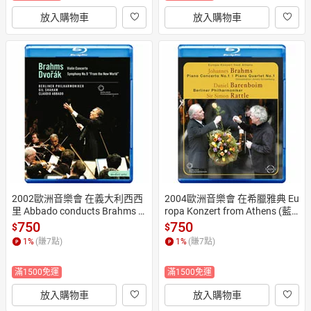
放入購物車
放入購物車
2002歐洲音樂會 在義大利西西
2004歐洲音樂會 在希臘雅典 Eu
里 Abbado conducts Brahms a
ropa Konzert from Athens (藍
nd Dvorak (藍光Blu-ray) 【Euro
光Blu-ray) 【EuroArts】
750
750
$
$
Arts】
1
%
(賺
7
點)
1
%
(賺
7
點)
滿1500免運
滿1500免運
放入購物車
放入購物車