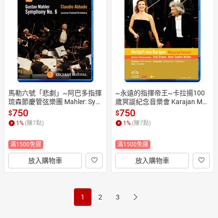
馬勒六號「悲劇」~阿巴多指揮
~永遠的指揮帝王~卡拉揚100
琉森節慶管弦樂團 Mahler: Sym
歲冥誕紀念音樂會 Karajan Me
phony No.6 (藍光Blu-ray) 【Eu
morial Concert (藍光Blu-ray)
750
750
$
$
roArts】
 【EuroArts】
1
%
(賺
7
點)
1
%
(賺
7
點)
滿1500免運
滿1500免運
放入購物車
放入購物車
1
2
3