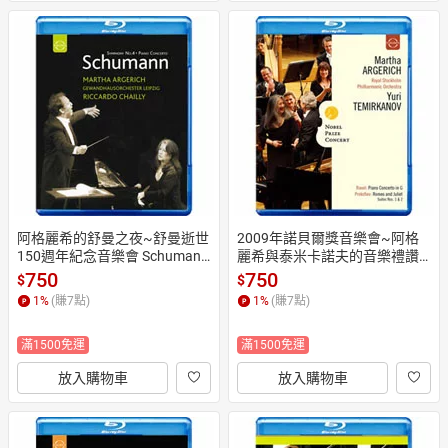
阿格麗希的舒曼之夜~舒曼逝世
2009年諾貝爾獎音樂會~阿格
150週年紀念音樂會 Schuman
麗希與泰米卡諾夫的音樂禮讚
n: Argerich & Chailly (藍光Blu-r
 Nobel Prize Concert 2009 (藍
750
750
$
$
ay) 【EuroArts】
光Blu-ray) 【EuroArts】
1
%
(賺
7
點)
1
%
(賺
7
點)
滿1500免運
滿1500免運
放入購物車
放入購物車