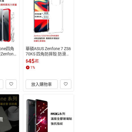
Fone四角
華碩ASUS Zenfone 7 ZS6
enfone
70KS 四角防摔殼 防滑邊
氣囊防摔殼 空壓殼
45
$
起
1
%
放入購物車
賣