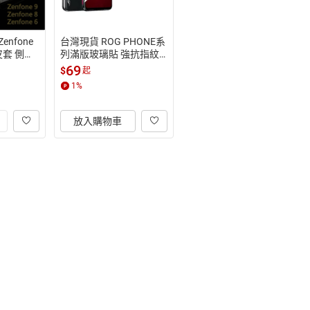
enfone
台灣現貨 ROG PHONE系
皮套 側躺
列滿版玻璃貼 強抗指紋
繩
 高清 濾藍光 磨砂 ROG P
69
$
起
HONE 6 ROG 5
1
%
放入購物車