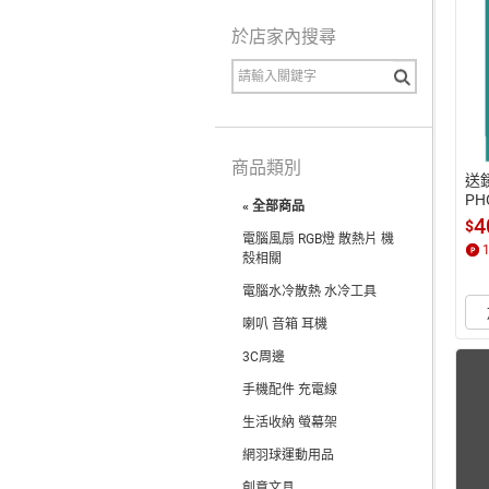
於店家內搜尋
商品類別
送鏡
PH
« 全部商品
角
4
$
電腦風扇 RGB燈 散熱片 機
殼相關
電腦水冷散熱 水冷工具
喇叭 音箱 耳機
3C周邊
手機配件 充電線
生活收納 螢幕架
網羽球運動用品
創意文具