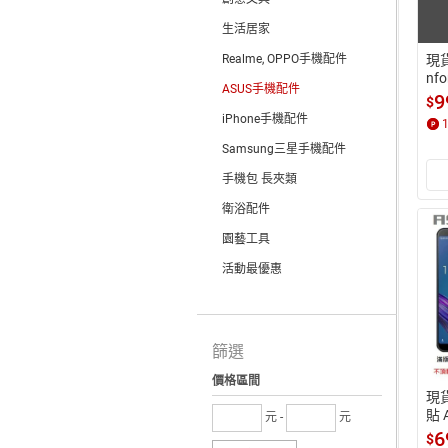
生活居家
Realme, OPPO手機配件
現貨
nfo
ASUS手機配件
 Z
9
$
絲
iPhone手機配件
Samsung三星手機配件
手機包 長夾類
衛浴配件
園藝工具
活動最優惠
篩選
價格區間
現
貼 
元 -
元
7 6
6
$