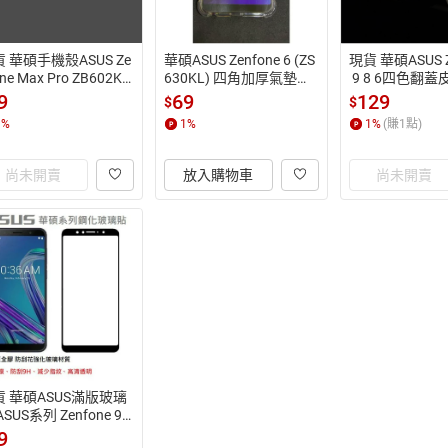
 華碩手機殼ASUS Ze
華碩ASUS Zenfone 6 (ZS
現貨 華碩ASUS Z
ne Max Pro ZB602KL
630KL) 四角加厚氣墊殼
 9 8 6四色翻蓋
B631KL 633碳纖維拉
 矽膠殼 透明殼 空壓殼
支架功能 附掛
9
69
129
$
$
手機殼
1
%
1
%
1
%
(賺
1
點)
尚未開賣
放入購物車
尚未開賣
貨 華碩ASUS滿版玻璃
ASUS系列 Zenfone 9 8 
 5 Max Pro M1 M2 Liv
9