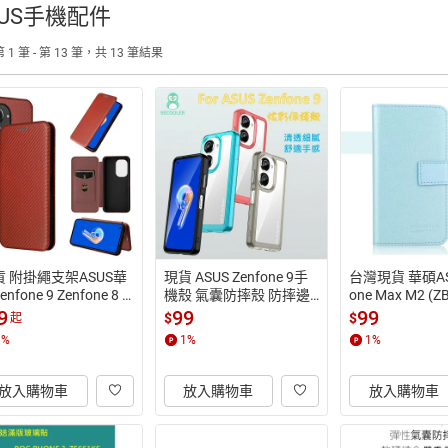
SUS手機配件
 1 筆 - 第 13 筆，共 13 筆結果
貨 附掛繩支架ASUS華
現貨 ASUS Zenfone 9手
台灣現貨 華碩ASU
nfone 9 Zenfone 8 
機殼 氣囊防摔殼 防摔邊
one Max M2 (Z
OG PHONE 5 碳纖維皮
框+透明背板設計
手機殼翻蓋皮套
9
99
99
$
$
起
1
%
1
%
1
%
放入購物車
放入購物車
放入購物車