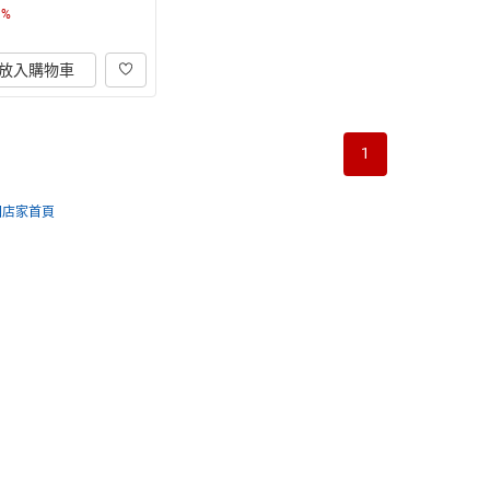
1
%
放入購物車
1
回店家首頁