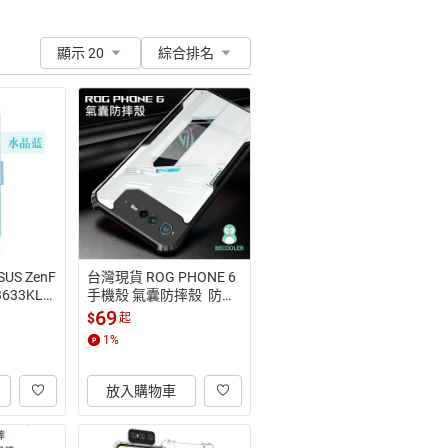
顯示 20
綜合排名
S ZenF
台灣現貨 ROG PHONE 6
B633KL)
手機殼 氣囊防摔殼  防摔
 蠶絲紋
邊框+透明背板設計
69
$
起
1
%
放入購物車