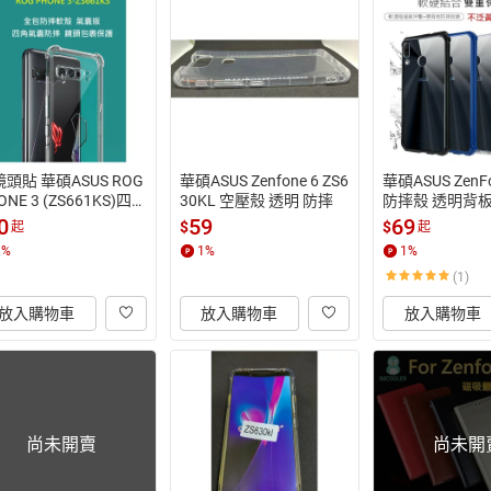
頭貼 華碩ASUS ROG 
華碩ASUS Zenfone 6 ZS6
華碩ASUS Zen
ONE 3 (ZS661KS)四
30KL 空壓殼 透明 防摔
防摔殼 透明背板Z
氣囊防摔殼 空壓殼
 5 Zenfone 6
0
59
69
$
$
起
起
1
%
1
%
1
%
(1)
放入購物車
放入購物車
放入購物車
尚未開賣
尚未開