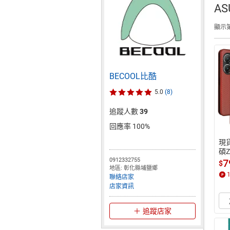
A
顯示第
BECOOL比酷
5.0
(8)
追蹤人數
39
回應率 100%
現
碩Ze
 R
0912332755
7
$
地區: 彰化縣埔鹽鄉
套
聯絡店家
店家資訊
追蹤店家