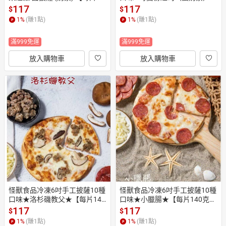
140±6公克】 《大欣亨》B353
【每片140克】《大欣亨》B35
117
117
$
$
014
3003
1
%
(賺
1
點)
1
%
(賺
1
點)
滿999免運
滿999免運
放入購物車
放入購物車
怪獸食品冷凍6吋手工披薩10種
怪獸食品冷凍6吋手工披薩10種
口味★洛杉磯教父★【每片140
口味★小臘腸★【每片140克】
克】《大欣亨》B353005
《大欣亨》B353001
117
117
$
$
1
%
(賺
1
點)
1
%
(賺
1
點)