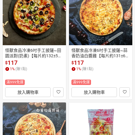
日本購物
電子/紙本書
HOT
怪獸食品冷凍6吋手工披薩~田
怪獸食品冷凍6吋手工披薩~蒜
園派對(奶素)【每片約132±5公
香奶油白醬雞【每片約131±6公
克】 《大欣亨》B353007
克】 《大欣亨》B353013
117
117
$
$
1
%
(賺
1
點)
1
%
(賺
1
點)
滿999免運
滿999免運
放入購物車
放入購物車