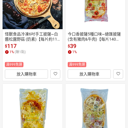
怪獸食品冷凍6吋手工披薩~白
今口香披薩5種口味~總匯披薩
醬松露野菇 (奶素)【每片約114
(含有豬肉&牛肉)【每片140
±5公克】 《大欣亨》B353012
克】 《大欣亨》B222010
117
39
$
$
1
%
(賺
1
點)
1
%
滿999免運
滿999免運
放入購物車
放入購物車