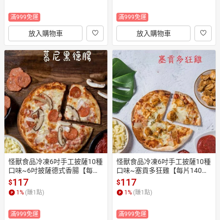
滿999免運
滿999免運
放入購物車
放入購物車
怪獸食品冷凍6吋手工披薩10種
怪獸食品冷凍6吋手工披薩10種
口味~6吋披薩德式香腸【每片1
口味~塞貢多狂雞【每片140
40克】《大欣亨》B353008
克】《大欣亨》B353006
117
117
$
$
1
%
(賺
1
點)
1
%
(賺
1
點)
滿999免運
滿999免運