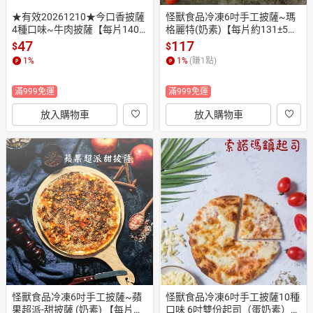
★有效20261210★今口香披薩
怪獸食品冷凍6吋手工披薩~瑪
4種口味~牛肉披薩【每片140
格麗特(奶素)【每片約131±5公
克】 《大欣亨》B222007
克】 《大欣亨》B353015
47
117
$
$
1
%
1
%
(賺
1
點)
滿999免運
滿999免運
放入購物車
放入購物車
怪獸食品冷凍6吋手工披薩~蘋
怪獸食品冷凍6吋手工披薩10種
果超派-甜披薩 (奶素) 【每片約
口味 6吋雙份起司（蛋奶素）