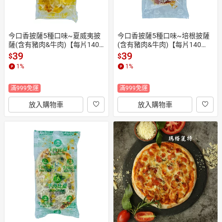
今口香披薩5種口味~夏威夷披
今口香披薩5種口味~培根披薩
薩(含有豬肉&牛肉)【每片140
(含有豬肉&牛肉)【每片140
克】 《大欣亨》B222006
克】 《大欣亨》B222008
39
39
$
$
1
%
1
%
滿999免運
滿999免運
放入購物車
放入購物車