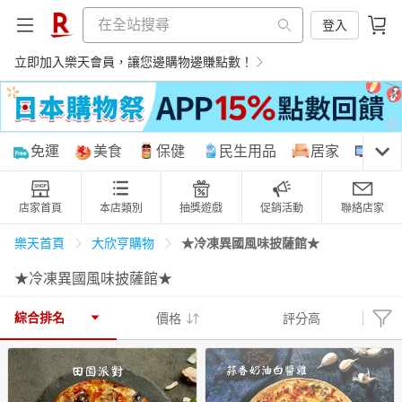
登入
立即加入樂天會員，讓您邊購物邊賺點數！
購物網分類
免運
美食
保健
民生用品
居家
3C
店家首頁
本店類別
抽獎遊戲
促銷活動
聯絡店家
天天免運
美食蛋糕
養生保健
民生用品
★冷凍異國風味披薩館★
樂天首頁
大欣亨購物
★冷凍異國風味披薩館★
居家生活
3C家電
運動休閒
親子玩具
綜合排名
價格
評分高
女裝
男裝
化妝保養
情趣用品