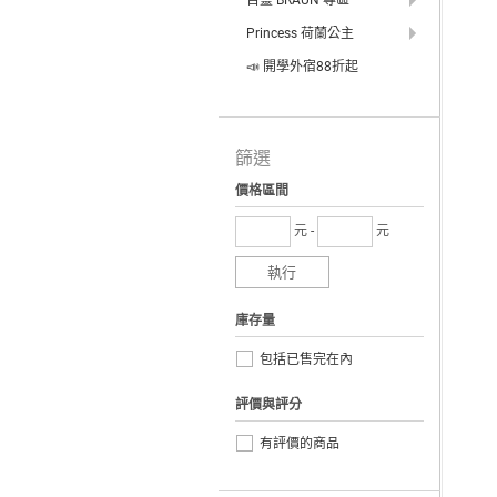
百靈 BRAUN 專區
Princess 荷蘭公主
📣 開學外宿88折起
篩選
價格區間
元 -
元
執行
庫存量
包括已售完在內
評價與評分
有評價的商品