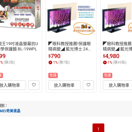
視王19吋液晶螢幕抗U
◤眼科教授推薦!保護眼
◤眼科教授推薦
學保護鏡 BL-19WPL
睛病變◢ 藍光博士 24吋
睛病變◢ 藍光博
抗藍光 液晶螢幕護目鏡 J
 抗藍光液晶螢幕
99
790
4,980
$
$
N-24PLB
N-55PLB
1
%
(賺
3
點)
1
%
(賺
7
點)
1
%
(賺
49
點)
運
免運
免運
放入購物車
放入購物車
放入購物車
類別：
IMEI奇美液晶
1