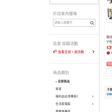
於店家內搜尋
新
V光
店家 促銷活動
3
$
查看全部 1 個活動
免
商品類別
« 全部商品
首頁
子
CH
福利品出清專區!!
生活家電館
電暖器專區