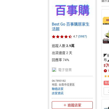
顯示第
Best Go 百事購居家生
活館
4.7
(5987)
追蹤人數
2.9萬
出貨速度 2 天
◤
布◢
回應率 74%
 
7
$
護鏡
電子發票
06-7893182
免
地區: 台南市佳里區
聯絡店家
店家資訊
追蹤店家