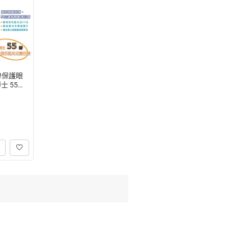
!保護眼
士 55吋
護目鏡 J