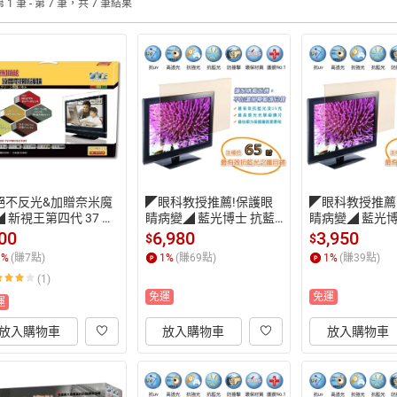
 1 筆 - 第 7 筆，共 7 筆結果
絕不反光&加贈奈米魔
◤眼科教授推薦!保護眼
◤眼科教授推薦
 新視王第四代 37 吋
睛病變◢ 藍光博士 抗藍
睛病變◢ 藍光博
抗反射防炫液晶電視保
光液晶螢幕護目鏡 65吋
 抗藍光液晶螢幕
00
6,980
3,950
$
$
 / 護目鏡 NS-37PLG
 JN-65PLB
N-50PLB
1
%
(賺
7
點)
1
%
(賺
69
點)
1
%
(賺
39
點)
(1)
免運
免運
運
放入購物車
放入購物車
放入購物車