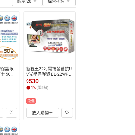
顯示 20
綜合排名
!保護眼
新視王22吋電視螢幕抗U
士 50吋
V光學保護鏡 BL-22WPL
護目鏡 J
530
$
1
%
(賺
5
點)
免運
放入購物車