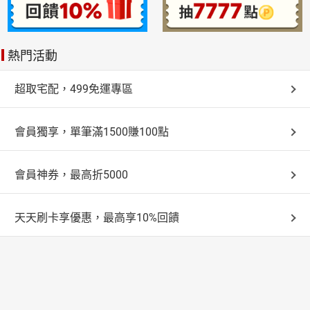
二、您欲取消訂單或辦理退貨時，請登入樂天市場，並於
當您在樂天網站購買商品時，可利用台灣宅配通配送服
※請留意：若消費金額超過兩萬，不適用此付款配送流程。
「我的訂單」中點選「瀏覽訂單明細」>「申請取消訂單/
務，本公司在確認訂單後，會盡快將商品送達指定配送
退貨」，本店鋪將依您的申請進行確認。
LINE Pay
定點。
熱門活動
※請務必留下可連絡之通訊電話，以利宅配公司連繫。
三、依據消費者保護法第十九條第二項及通訊交易解除權
LINE Pay 是 LINE 推出的行動支付平台，綁定任一發卡銀行的信
合理例外情事適用準則之規定，請您訂購前留意下列資
用卡/簽帳金融卡，結帳時輸入專屬密碼即可完成付款。
超取宅配，499免運專區
LINE Pay 亦與一卡通公司合作推出 一卡通MONEY，註冊並連結
訊：
銀行帳戶儲值，即可使用儲值金額付款。
使用 LINE Pay 時需使用 iOS 及 Android 智慧型手機，並請務必
(一).本店鋪對於下列商品或服務，恕不提供消費者保護法
將 LINE 應用程式更新至最新版本。
會員獨享，單筆滿1500賺100點
七天猶豫期之適用：
1. 商品有易於腐敗、保存期限較短或解約時即將逾期之性
ATM轉帳
會員神券，最高折5000
質，例如現做餐盒或蔬果、蛋糕或鮮奶等。
您在樂天網站購買商品時，可利用全台【ATM】進行付款。當您
2. 依您要求所為之客製化商品，例如：依指示所刻印之印
在網站上完成訂購後，會由樂天自動將【轉入帳號】發送至您在
章、量身訂製之服裝等。
樂天所登錄的信箱中。
天天刷卡享優惠，最高享10%回饋
3. 報紙、期刊或雜誌。
※提醒您在使用【ATM】的機器時請選擇轉帳功能，再輸入信件
中的轉入帳號，完成交易後金融機構會收取相關的手續費用(一
4. 經您拆封之影音商品或電腦軟體。若您不確定是否辦理
般是15元)，我們並不會向您收取任何的費用，請您安心使用。
退貨，請勿拆封。
5. 非以有形媒介提供之數位內容或一經提供即為完成之線
宅配通貨到付款
上服務，