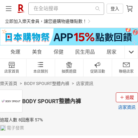
登入
立即加入樂天會員，讓您邊購物邊賺點數！
購物網分類
免運
美食
保健
民生用品
居家
3C
店家首頁
本店類別
抽獎遊戲
促銷活動
聯絡店家
天天免運
美食蛋糕
養生保健
民生用品
樂天首頁
>
BODY SPOURT整體內褲
>
店家資訊
追蹤
BODY SPOURT整體內褲
店家資訊
居家生活
3C家電
運動休閒
親子玩具
追蹤人數
8
回應率
57%
電子發票
女裝
男裝
化妝保養
情趣用品