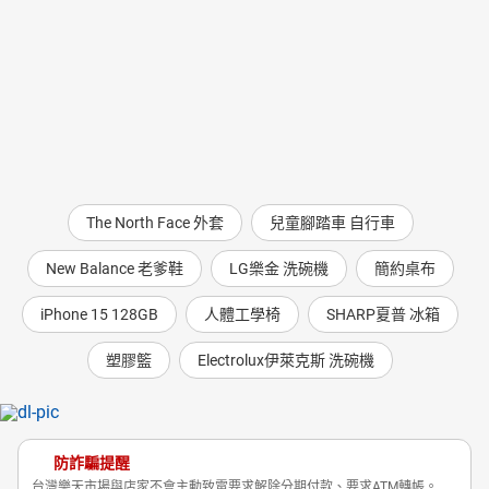
且經您事先同意始提供之商品或服務。例如：電子書、虛
商品會透過台灣宅配通送達指定配送定點，再直接付款即可，安
全又方便。
擬點數或電子會員卡等。
6.已拆封之個人衛生用品，例如：已拆封之內衣褲或刮鬍
完成訂購手續，不代表交易已經完成或契約已經成立，倘若
刀。若您不確定是否辦理退貨，請勿拆封。
交易條件有誤、商品無存貨、服務無法提供、或有其他正當
7.國際航空客運服務，例如：國際機票等。
理由之情形，店舖得於您訂購後兩個工作日內拒絕該筆交
易。
(二).如商品或服務之品項，主管機關已依消費者保護法第
十七條第一項公告相關定型化契約
應記載及不得記載事項，應適用該事項關於解除契約之規
The North Face 外套
兒童腳踏車 自行車
定。
例如：藝文展演票券等。
New Balance 老爹鞋
LG樂金 洗碗機
簡約桌布
四、如您有換貨需求，請直接與本店鋪聯繫。
iPhone 15 128GB
人體工學椅
SHARP夏普 冰箱
塑膠籃
Electrolux伊萊克斯 洗碗機
防詐騙提醒
台灣樂天市場與店家不會主動致電要求解除分期付款、要求ATM轉帳。