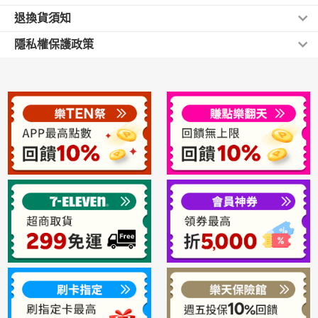
退換貨須知
7-11 門市取貨
《信用卡付款(一次付清/分期付款)》：
如果訂購時選擇信用卡付款，須請您務必詳實填寫您的資料，以
一、本店鋪依消費者保護法第十九條第一項提供所有消費
隱私權保護政策
方便與銀行做信用卡資料核對 。
當您在樂天網站購買商品時，可利用7-11 門市取貨的服
者得於收受商品之次日起算七天內（下稱「猶豫期」）取
經樂天市場與信用卡中心進行身份以及資料核對後，無任何問
您的帳戶資料和個人檔案均有密碼保護，建議您不要將帳
務，將訂購的商品送至您所指定的7-11門市。
消訂單/退貨之權利，無須說明理由或負擔任何費用，合理
題，則店家將進行請款及配送程序。
號密碼揭露給任何人，本公司決不會在電話或電子郵件詢
若您的信用卡資料與信用卡中心不符，店家將會主動與您連絡再
例外情事不在此限。
次確認資料。
問您的密碼，亦不會主動將您的資料外流出去。敝公司所
全家門市取貨
獲得的用戶重要信息(地址、姓名、電子信箱等)決不會轉
提醒您：
7-11門市取貨付款
讓或使用於第三方，但法院、警察機構等國家機關的調用
※取消訂單/退貨時，您與本店鋪應互負回復原狀之責，故
當您在樂天網站購買商品時，可利用全家門市取貨付款
提請，則不在此限。
商品應為全新狀態（需回復至商品到貨時之狀態），並保
當您在樂天網站購買商品時，可利用7-11 門市取貨付款的服務
的服務(即商品至您所指定的全家門市後，於取貨時再付
持完整包裝（包括主要商品、週邊相關配件、保證書、附
(即商品至您所指定的7-11門市後，於取貨時再付款)
款)
您可選擇方便取貨的門市，待商品送達門市後會以電子郵件通知
隨文件、贈品或發票等，以及原包裝、外盒），請勿於商
您可選擇方便取貨的門市，待商品送達門市後會以電子
您，請於指定期間內完成取貨付款。
品本體外盒直接黏貼宅配單或書寫文字。
※請留意：若消費金額超過兩萬，不適用此付款配送流程。
郵件通知您，請於指定期間內完成取貨付款。
※請留意：若消費金額超過兩萬，不適用此付款配送流
※猶豫期非試用期，若商品有損毀、磨損、刮傷、髒污、
全家門市取貨付款
程。
包裝破損、減少等...非完整、全新之狀態，本店鋪將向您
酌收回復原狀之費用，或依商品之狀況按比例，向您請求
當您在樂天網站購買商品時，可利用全家門市取貨付款的服務
(即商品至您所指定的全家門市後，於取貨時再付款)
宅配通/常溫
商品之價額。
您可選擇方便取貨的門市，待商品送達門市後會以電子郵件通知
您，請於指定期間內完成取貨付款。