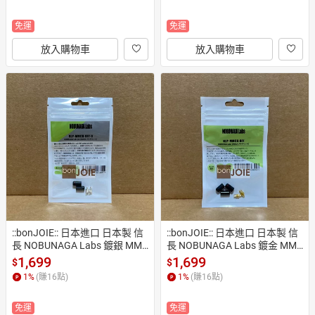
 轉接座 AT517
免運
免運
放入購物車
放入購物車
::bonJOIE:: 日本進口 日本製 信
::bonJOIE:: 日本進口 日本製 信
長 NOBUNAGA Labs 鍍銀 MMC
長 NOBUNAGA Labs 鍍金 MMC
X 插針 NLP-MMCX-DIY-S (全新) 
X 插針 NLP-MMCX-DIY (全新)
1,699
1,699
$
$
端子 接頭
 端子 接頭
1
%
(賺
16
點)
1
%
(賺
16
點)
免運
免運