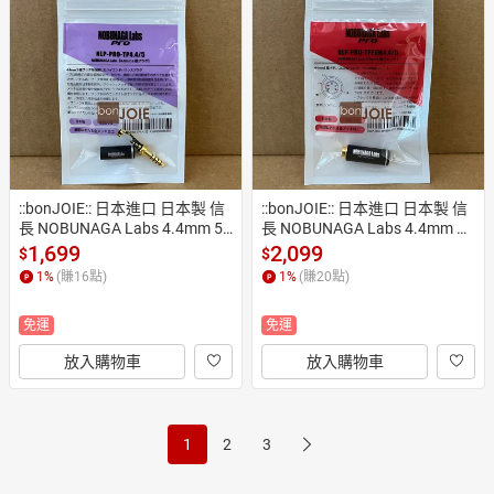
::bonJOIE:: 日本進口 日本製 信
::bonJOIE:: 日本進口 日本製 信
長 NOBUNAGA Labs 4.4mm 5
長 NOBUNAGA Labs 4.4mm 插
極鍍金耳機端子 NLP-PRO-TP4.
孔 5極平衡鍍金母頭 NLP-PRO-
1,699
2,099
$
$
4/5 (全新) 五極鍍金平衡耳機頭
TPFEM 4.4/5 (全新)
1
%
(賺
16
點)
1
%
(賺
20
點)
免運
免運
放入購物車
放入購物車
1
2
3