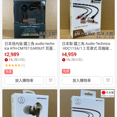
日本購物
電子/紙本書
HOT
日本境內版 鐵三角 audio-techn
日本製 鐵三角 Audio-Technica
ica ATH-CM707 EARSUIT 耳塞
 HDC113A/1.2 耳罩式 耳機線 A
式耳機
2DC 升級線 耳道式 OFC
2,989
4,959
$
$
1
%
(賺
29
點)
1
%
(賺
49
點)
(1)
免運
免運
放入購物車
放入購物車