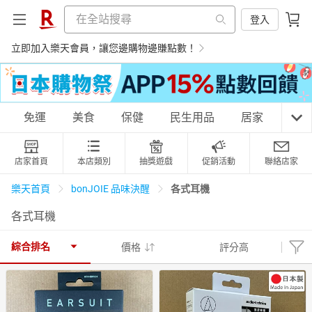
登入
立即加入樂天會員，讓您邊購物邊賺點數！
購物網分類
免運
美食
保健
民生用品
居家
3C
店家首頁
本店類別
抽獎遊戲
促銷活動
聯絡店家
天天免運
美食蛋糕
養生保健
民生用品
各式耳機
樂天首頁
bonJOIE 品味決醒
各式耳機
居家生活
3C家電
運動休閒
親子玩具
綜合排名
價格
評分高
女裝
男裝
化妝保養
情趣用品