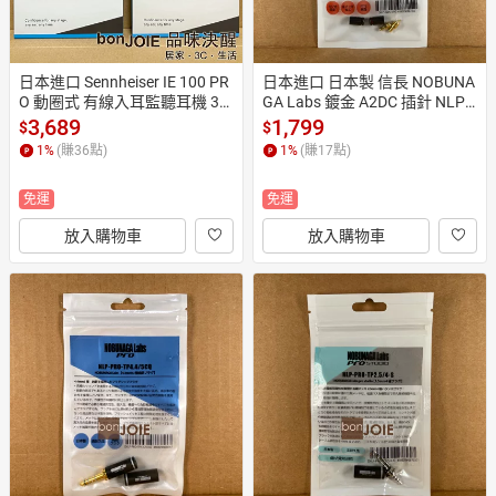
日本進口 Sennheiser IE 100 PR
日本進口 日本製 信長 NOBUNA
O 動圈式 有線入耳監聽耳機 3
GA Labs 鍍金 A2DC 插針 NLP-
色 (全新盒裝) 森海塞爾 IE100P
A2DC-DIY (全新) A2DC端子
3,689
1,799
$
$
RO IE100 IE 40 PRO 新款
1
%
(賺
36
點)
1
%
(賺
17
點)
免運
免運
放入購物車
放入購物車