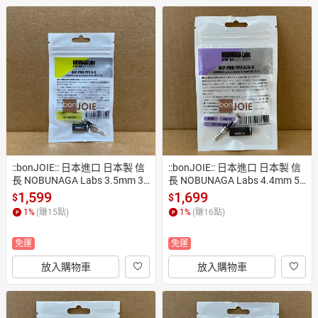
::bonJOIE:: 日本進口 日本製 信
::bonJOIE:: 日本進口 日本製 信
長 NOBUNAGA Labs 3.5mm 3
長 NOBUNAGA Labs 4.4mm 5
極鍍銀耳機端子 NLP-PRO-TP3.
極鍍銀耳機端子 NLP-PRO-TP4.
1,599
1,699
$
$
5-S (全新) 三極鍍銀平衡耳機頭
4/5-S (全新) 五極鍍銀平衡耳機
1
%
(賺
15
點)
1
%
(賺
16
點)
頭
免運
免運
放入購物車
放入購物車