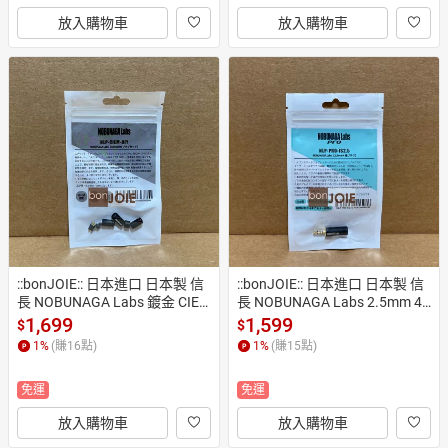
放入購物車
放入購物車
::bonJOIE:: 日本進口 日本製 信
::bonJOIE:: 日本進口 日本製 信
長 NOBUNAGA Labs 鍍金 CIEM 
長 NOBUNAGA Labs 2.5mm 4
插針 NLP-CIEM-DIY (全新) IEM
極鍍金耳機端子 NLP-PRO-IS2.
1,699
1,599
$
$
2Pin接頭 0.78插針 CIEM端子
5 (全新) 四極鍍金平衡耳機頭
1
%
(賺
16
點)
1
%
(賺
15
點)
免運
免運
放入購物車
放入購物車