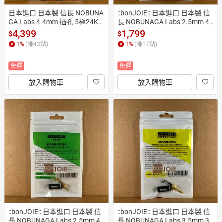
日本進口 日本製 信長 NOBUNA
::bonJOIE:: 日本進口 日本製 信
GA Labs 4.4mm 插孔 5極24K
長 NOBUNAGA Labs 2.5mm 4
鍍金純銅母頭 NLP-PRO-TP4.4/
極鍍銀耳機端子 NLP-PRO-TP2.
4,399
1,799
$
$
5CQ (全新) 五極純銅鍍金導體
5/4-S (全新) 四極鍍銀平衡耳機
1
%
(賺
43
點)
1
%
(賺
17
點)
 耳機端子
頭
免運
免運
放入購物車
放入購物車
::bonJOIE:: 日本進口 日本製 信
::bonJOIE:: 日本進口 日本製 信
長 NOBUNAGA Labs 2.5mm 4
長 NOBUNAGA Labs 3.5mm 3