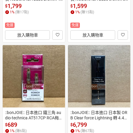
極鍍金耳機端子 NLP-PRO-TP2.
極鍍金耳機端子 NLP-PRO-TP3.
1,799
1,599
$
$
5/4 (全新) 四極鍍金平衡耳機頭
5 (全新) 三極鍍金平衡耳機頭
1
%
(賺
17
點)
1
%
(賺
15
點)
免運
免運
放入購物車
放入購物車
::bonJOIE:: 日本進口 鐵三角 au
::bonJOIE:: 日本進口 日本製 OR
dio-technica AT517CP RCA梅
B Clear force Lightning 轉 4.4m
花插座 雙母座 2入組 (盒裝) LIN
m母座 轉接線 (全新盒裝) iphon
689
6,799
$
$
K變換插座 中繼插座 鍍金接點
e ipad 耳機轉接線 Clearforce
1
%
(賺
6
點)
1
%
(賺
67
點)