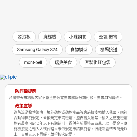
發泡板
爬梯機
小雞飼養
聖誕 禮物
Samsung Galaxy S24
食物模型
機場接送
mont-bell
瑞典美食
客製化紅包袋
防詐騙提醒
台灣樂天市場與店家不會主動致電要求解除分期付款、要求ATM轉帳。
政策宣導
為防治動物傳染病，境外動物或動物產品等應施檢疫物輸入我國，應符
合動物檢疫規定，並依規定申請檢疫。擅自輸入屬禁止輸入之應施檢疫
物者最高可處七年以下有期徒刑，得併科新臺幣三百萬元以下罰金。應
施檢疫物之輸入人或代理人未依規定申請檢疫者，得處新臺幣五萬元以
上一百萬元以下罰鍰，並得按次處罰。