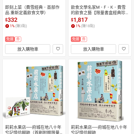
即刻上菜（費雪經典．首部作
飲食文學名家M．F．K．費雪
品.重新定義飲食文學）
的飲食之藝【限量書盒經典珍
藏版（
332
1,817
$
$
1
%
(賺
3
點)
1
%
(賺
18
點)
免運
券
免運
券
放入購物車
放入購物車
莉莉水果店──府城在地八十年
莉莉水果店──府城在地八十年
兮記憶佮腳跡（首刷附贈限量
兮記憶佮腳跡