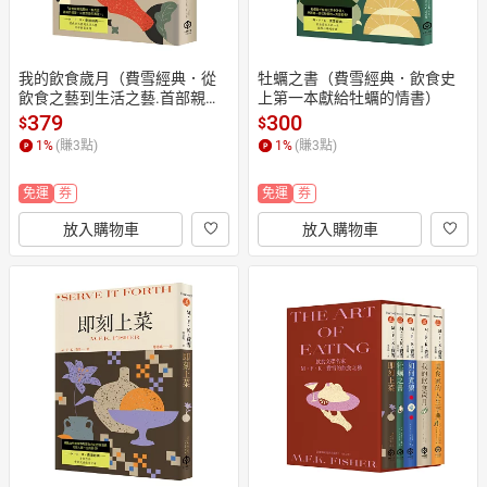
我的飲食歲月（費雪經典．從
牡蠣之書（費雪經典．飲食史
飲食之藝到生活之藝.首部親筆
上第一本獻給牡蠣的情書）
自傳）
379
300
$
$
1
%
(賺
3
點)
1
%
(賺
3
點)
免運
券
免運
券
放入購物車
放入購物車