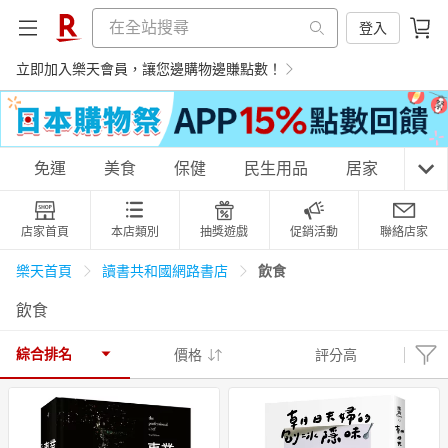
登入
立即加入樂天會員，讓您邊購物邊賺點數！
購物網分類
免運
美食
保健
民生用品
居家
3C
店家首頁
本店類別
抽獎遊戲
促銷活動
聯絡店家
天天免運
美食蛋糕
養生保健
民生用品
飲食
樂天首頁
讀書共和國網路書店
飲食
居家生活
3C家電
運動休閒
親子玩具
綜合排名
價格
評分高
女裝
男裝
化妝保養
情趣用品