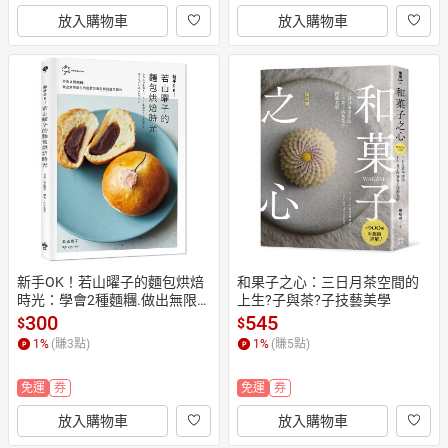
放入購物車
放入購物車
新手OK！若山曜子的麵包烘焙
和果子之心：三日月茶空間的
時光：學會2種麵糰.做出無限變
上生?子與茶?子技藝美學
化
300
545
$
$
1
%
(賺
3
點)
1
%
(賺
5
點)
免運
券
免運
券
放入購物車
放入購物車