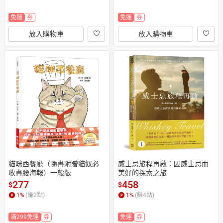
免運
券
免運
券
放入購物車
放入購物車
貓咪西餐廳（隨書附贈貓奴必
威士忌旅程再啟：因威士忌而
收書腰海報）一般版
美好的探索之旅
277
458
$
$
1
%
(賺
2
點)
1
%
(賺
4
點)
滿299免運
券
免運
券