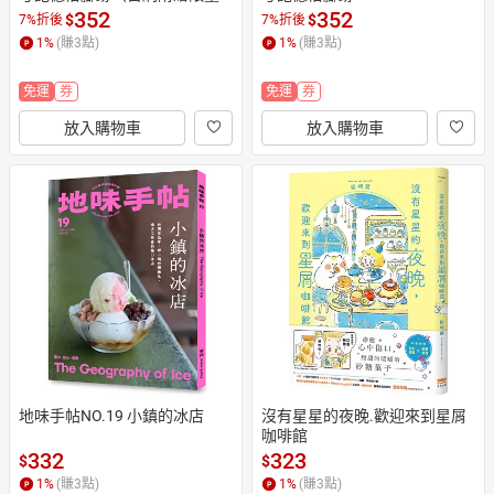
作者親
352
352
$
$
7%折後
7%折後
1
%
(賺
3
點)
1
%
(賺
3
點)
免運
券
免運
券
放入購物車
放入購物車
地味手帖NO.19 小鎮的冰店
沒有星星的夜晚.歡迎來到星屑
咖啡館
332
323
$
$
1
%
(賺
3
點)
1
%
(賺
3
點)