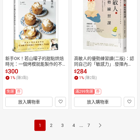
新手OK！若山曜子的甜點烘焙
高敏人的優勢練習課(二版)：認
時光：一個烤模就能製作的不
同自己的「敏感力」.發揮內在
失敗小點
力量
300
284
$
$
1
%
(賺
3
點)
1
%
(賺
2
點)
免運
券
滿299免運
券
放入購物車
放入購物車
...
1
2
3
4
7