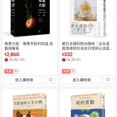
日本購物
電子/紙本書
HOT
專業大廚：專業烹飪的知識.技
朝日夫婦的刨冰隱味：淡水滬
藝與解答
尾漁港旁的冰店日常與沁涼滋
味
2,860
332
$
$
1
%
(賺
28
點)
1
%
(賺
3
點)
免運
券
免運
券
放入購物車
放入購物車