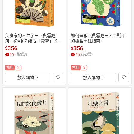
美食家的人生字典（費雪經
如何煮狼（費雪經典．二戰下
典．從A到Z.組成「費雪」的飲
的機智烹飪指南）
食關鍵
356
356
$
$
1
%
(賺
3
點)
1
%
(賺
3
點)
免運
券
免運
券
放入購物車
放入購物車