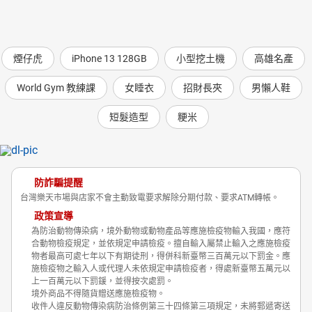
煙仔虎
iPhone 13 128GB
小型挖土機
高雄名產
World Gym 教練課
女睡衣
招財長夾
男懶人鞋
短髮造型
粳米
防詐騙提醒
台灣樂天市場與店家不會主動致電要求解除分期付款、要求ATM轉帳。
政策宣導
為防治動物傳染病，境外動物或動物產品等應施檢疫物輸入我國，應符
合動物檢疫規定，並依規定申請檢疫。擅自輸入屬禁止輸入之應施檢疫
物者最高可處七年以下有期徒刑，得併科新臺幣三百萬元以下罰金。應
施檢疫物之輸入人或代理人未依規定申請檢疫者，得處新臺幣五萬元以
上一百萬元以下罰鍰，並得按次處罰。
境外商品不得隨貨贈送應施檢疫物。
收件人違反動物傳染病防治條例第三十四條第三項規定，未將郵遞寄送