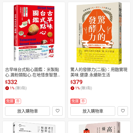
古早味台式點心圖鑑：米製點
驚人的發酵力(二版)：用麴實現
心.澱粉類點心.在地惜食智慧與
美味.健康.永續新生活
手工氣
332
379
$
$
1
%
(賺
3
點)
1
%
(賺
3
點)
免運
券
免運
券
放入購物車
放入購物車