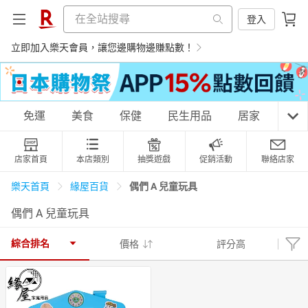
登入
立即加入樂天會員，讓您邊購物邊賺點數！
購物網分類
免運
美食
保健
民生用品
居家
3C
店家首頁
本店類別
抽獎遊戲
促銷活動
聯絡店家
天天免運
美食蛋糕
養生保健
民生用品
偶們 A 兒童玩具
樂天首頁
緣屋百貨
偶們 A 兒童玩具
居家生活
3C家電
運動休閒
親子玩具
綜合排名
價格
評分高
女裝
男裝
化妝保養
情趣用品