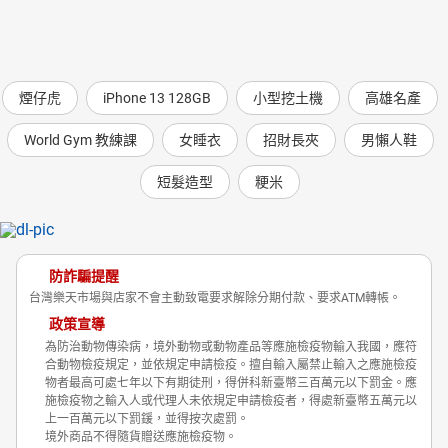
煙仔虎
iPhone 13 128GB
小型挖土機
高雄名產
World Gym 教練課
女睡衣
招財長夾
男懶人鞋
短髮造型
粳米
防詐騙提醒
台灣樂天市場與店家不會主動致電要求解除分期付款、要求ATM轉帳。
政策宣導
為防治動物傳染病，境外動物或動物產品等應施檢疫物輸入我國，應符
合動物檢疫規定，並依規定申請檢疫。擅自輸入屬禁止輸入之應施檢疫
物者最高可處七年以下有期徒刑，得併科新臺幣三百萬元以下罰金。應
施檢疫物之輸入人或代理人未依規定申請檢疫者，得處新臺幣五萬元以
上一百萬元以下罰鍰，並得按次處罰。
境外商品不得隨貨贈送應施檢疫物。