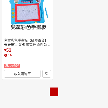
日本購物
電子/紙本書
HOT
兒童彩色手畫板【緣屋百貨】
天天出貨 塗鴉 繪畫板 磁性 寫字
板 學習用品玩具 小孩 涂鴉黑白
52
$
彩色磁性 寶寶繪畫板
1
%
滿299免運
放入購物車
1