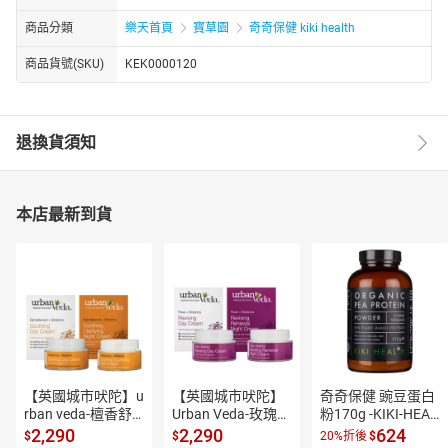
商品分類
樂天首頁
寶草園
奇奇保健 kiki health
商品貨號(SKU)
KEK0000120
退換貨須知
本店最新到貨
【英國城市吠陀】u
【英國城市吠陀】
奇奇保健 豌豆蛋白
rban veda-檀香舒
Urban Veda-玫瑰賦
粉170g -KIKI-HEAL
敏臉部保養兩件組
活臉部兩件組(保濕
TH
2,290
2,290
624
$
$
20%折後
$