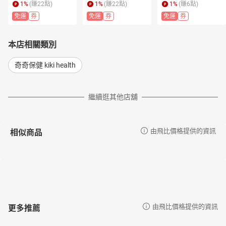
(保濕日霜、修復晚
日霜、修復晚霜 )
1
%
(賺
22
點)
1
%
(賺
22
點)
1
%
(賺
6
點)
霜)
免運
券
免運
券
免運
券
本店相關類別
奇奇保健 kiki health
繼續逛其他店舖
相似商品
由飛比價格提供的資訊
更多推薦
由飛比價格提供的資訊