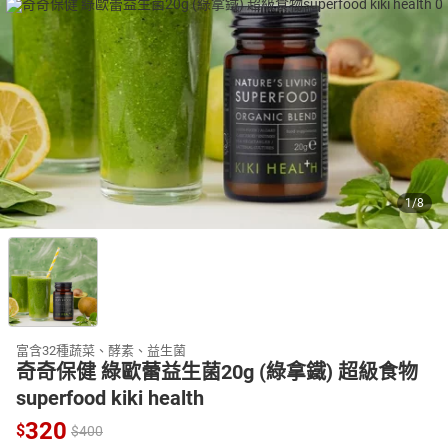
日本購物
電子/紙本書
HOT
1
/
8
富含32種蔬菜、酵素、益生菌
奇奇保健 綠歐蕾益生菌20g (綠拿鐵) 超級食物
superfood kiki health
320
$
$
400