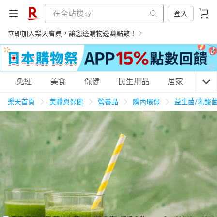
登入
立即加入樂天會員，讓您邊購物邊賺點數！
購物網分類
免運
美食
保健
民生用品
居家
3C
樂天首頁
美體與保健
營養品
體內環保
益生菌/乳酸
天天免運
美食蛋糕
養生保健
民生用品
居家生活
3C家電
運動休閒
親子玩具
女裝
男裝
化妝保養
情趣用品