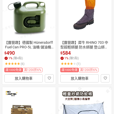
日本購物
電子/紙本書
HOT
【露營趣】德國製 Hünersdorff
【露營趣】犀牛 RHINO 703 中
 Fuel Can PRO-5L 油桶 儲油桶
型超輕綁腿 防水綁腿 登山綁腿
 油箱 煤油 柴油 加油桶 汽油桶
 腳套 腿套 護腿套 健行
490
584
$
$
 手提式 密封式 露營 野營
1
%
(賺
4
點)
1
%
(賺
5
點)
(6)
(1)
滿1000免運
滿1200折6%
滿1000免運
滿1200折6%
放入購物車
放入購物車