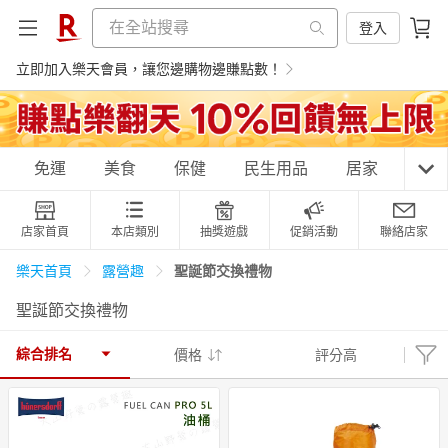
登入
立即加入樂天會員，讓您邊購物邊賺點數！
購物網分類
免運
美食
保健
民生用品
居家
3C
店家首頁
本店類別
抽獎遊戲
促銷活動
聯絡店家
天天免運
美食蛋糕
養生保健
民生用品
聖誕節交換禮物
樂天首頁
露營趣
聖誕節交換禮物
居家生活
3C家電
運動休閒
親子玩具
綜合排名
價格
評分高
女裝
男裝
化妝保養
情趣用品