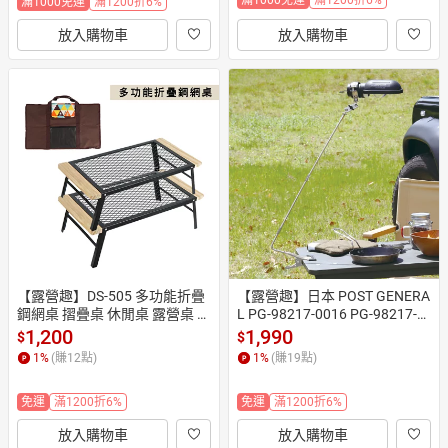
滿1000免運
滿1200折6%
放入購物車
放入購物車
【露營趣】DS-505 多功能折疊
【露營趣】日本 POST GENERA
鋼網桌 摺疊桌 休閒桌 露營桌 野
L PG-98217-0016 PG-98217-0
餐桌 置物架 露營 野營 車泊 車
017 PG-98217-0018 戶外無線L
1,200
1,990
$
$
床
ED照明燈 露營燈 檯燈 立燈 IPX
1
%
(賺
12
點)
1
%
(賺
19
點)
4防水 USB充電 露營 野營
免運
滿1200折6%
免運
滿1200折6%
放入購物車
放入購物車