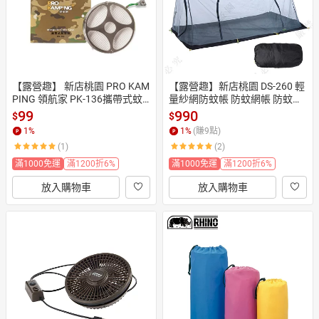
【露營趣】 新店桃園 PRO KAM
【露營趣】新店桃園 DS-260 輕
PING 領航家 PK-136攜帶式蚊
量紗網防蚊帳 防蚊網帳 防蚊帳
香器 懸掛式蚊香盒 防蚊 驅蚊 露
蓬 透氣 防蚊罩 蚊帳 居家 野營
99
990
$
$
營 野營 登山 機露 車泊
1
%
1
%
(賺
9
點)
(1)
(2)
滿1000免運
滿1200折6%
滿1000免運
滿1200折6%
放入購物車
放入購物車