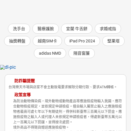
洗手台
醫療護腕
宜蘭 牛舌餅
求婚戒指
抽獎轉盤
越南SIM卡
iPad Pro 2024
堅果塔
adidas NMD
隔音窗簾
防詐騙提醒
台灣樂天市場與店家不會主動致電要求解除分期付款、要求ATM轉帳。
政策宣導
為防治動物傳染病，境外動物或動物產品等應施檢疫物輸入我國，應符
合動物檢疫規定，並依規定申請檢疫。擅自輸入屬禁止輸入之應施檢疫
物者最高可處七年以下有期徒刑，得併科新臺幣三百萬元以下罰金。應
施檢疫物之輸入人或代理人未依規定申請檢疫者，得處新臺幣五萬元以
上一百萬元以下罰鍰，並得按次處罰。
境外商品不得隨貨贈送應施檢疫物。