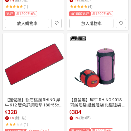
1
%
(賺
10
點)
1
%
(賺
5
點)
(1)
(4)
免運
滿1200折6%
滿1000免運
滿1200折6%
放入購物車
放入購物車
【露營趣】新店桃園 RHINO 犀
【露營趣】犀牛 RHINO 901S
牛 912 雙色舒適睡墊 180*55c
 羽絨睡袋 纖維睡袋 化纖睡袋 羽
m 泡棉 露營睡墊 有氧瑜珈 登山
毛睡袋 羽絨衣 專用 壓縮袋 收納
328
384
$
$
睡墊
袋 衣物袋
1
%
(賺
3
點)
1
%
(賺
3
點)
(1)
滿1000免運
滿1200折6%