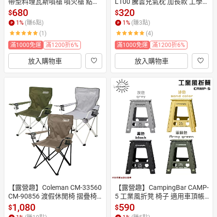
帶型料理瓦斯噴槍 噴火槍 點火
L100 騰雲充氣枕 加長款 工學
槍 露營 野炊 燒烤 烤肉 烘焙
枕 充氣枕頭 吹氣枕 睡枕 戶外枕 
680
320
$
$
露營 野營 旅行 居家
1
%
(賺
6
點)
1
%
(賺
3
點)
(1)
(4)
滿1000免運
滿1200折6%
滿1000免運
滿1200折6%
放入購物車
放入購物車
【露營趣】Coleman CM-33560 
【露營趣】CampingBar CAMP-
CM-90856 渡假休閒椅 摺疊椅
5 工業風折凳 椅子 適用車頂帳
 折疊椅 野餐椅 童軍椅 椅子 露
 折疊凳 凳子 折疊椅 休閒椅 摺
1,080
590
$
$
營
疊椅 折合椅 露營椅