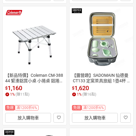
【新品特價】Coleman CM-388
【露營趣】SADOMAIN 仙德曼
44 緊湊鋁質小桌 小捲桌 鋁捲桌 
 CT133 定窯茶具旅組 1壺4杯 1
休閒桌 野餐桌 料理桌 摺疊桌 餐
2件組 泡茶組 陶瓷西施壺 茶壺
1,160
1,620
$
$
桌 茶几 野炊 露營
 茶杯 茶盤 杯子 戶外 居家 露營
1
%
(賺
11
點)
1
%
(賺
16
點)
 野營
免運
滿1200折6%
免運
滿1200折6%
放入購物車
放入購物車