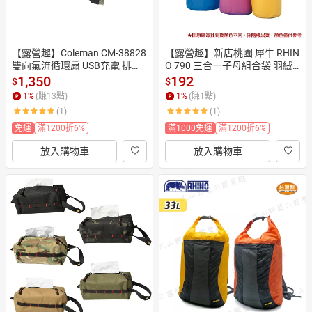
【露營趣】Coleman CM-38828 
【露營趣】新店桃園 犀牛 RHIN
雙向氣流循環扇 USB充電 排風
O 790 三合一子母組合袋 羽絨
扇 行動風扇 掛扇 帳篷專用風扇
衣 收納袋 小物袋 衣物袋 束口袋 
1,350
192
$
$
 露營 野營
旅行袋
1
%
(賺
13
點)
1
%
(賺
1
點)
(1)
(1)
免運
滿1200折6%
滿1000免運
滿1200折6%
放入購物車
放入購物車