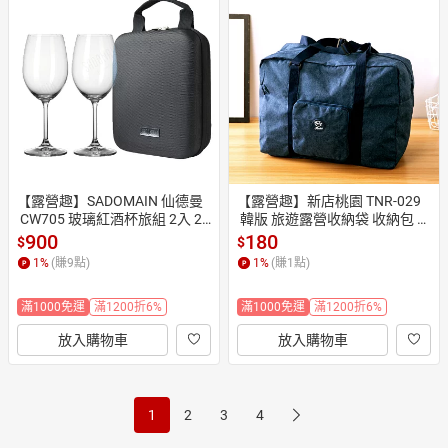
【露營趣】SADOMAIN 仙德曼
【露營趣】新店桃園 TNR-029
 CW705 玻璃紅酒杯旅組 2入 25
 韓版 旅遊露營收納袋 收納包 旅
0ml 可攜式紅酒杯 高腳杯 白酒
行袋 裝備袋 衣物整理袋 購物袋
900
180
$
$
杯 葡萄酒杯 露營 野營 野炊
 攜行袋 露營袋
1
%
(賺
9
點)
1
%
(賺
1
點)
滿1000免運
滿1200折6%
滿1000免運
滿1200折6%
放入購物車
放入購物車
1
2
3
4