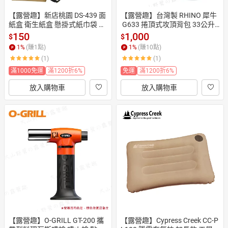
【露營趣】新店桃園 DS-439 面
【露營趣】台灣製 RHINO 犀牛
紙盒 衛生紙盒 懸掛式紙巾袋 抽
 G633 捲頂式攻頂背包 33公升
取式 紙巾盒 收納包 收納盒 居家 
 登山背包 休閒背包 旅遊背包 健
150
1,000
$
$
露營
行背包 登山 旅遊
1
%
(賺
1
點)
1
%
(賺
10
點)
(1)
(1)
滿1000免運
滿1200折6%
免運
滿1200折6%
放入購物車
放入購物車
【露營趣】O-GRILL GT-200 攜
【露營趣】Cypress Creek CC-P