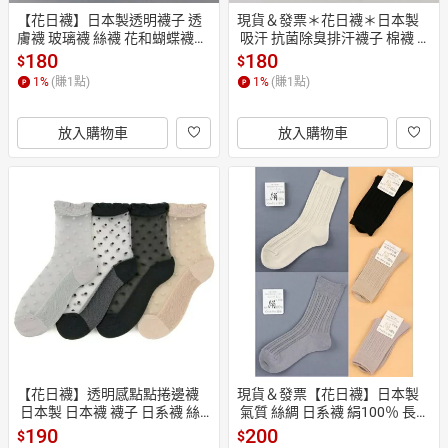
【花日襪】日本製透明襪子 透
現貨＆發票＊花日襪＊日本製
膚襪 玻璃襪 絲襪 花和蝴蝶襪子
 吸汗 抗菌除臭排汗襪子 棉襪 消
 日系襪 日製襪 浪漫蕾絲襪 透明
臭襪 長襪 女生襪 日系襪 休閒襪 
180
180
$
$
長襪 氣質穿搭
女襪 長筒襪 涼爽襪 149-011
1
%
(賺
1
點)
1
%
(賺
1
點)
放入購物車
放入購物車
【花日襪】透明感點點捲邊襪
現貨＆發票【花日襪】日本製
 日本製 日本襪 襪子 日系襪 絲
 氣質 絲綢 日系襪 絹100％ 長襪 
襪 點點透膚襪 泡泡襪 日本代購
長筒襪 基本款 除臭抗菌 黑色 灰
190
200
$
$