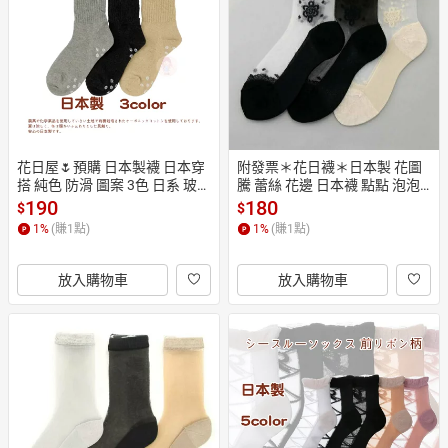
日本購物
電子/紙本書
HOT
花日屋🌷預購 日本製襪 日本穿
附發票＊花日襪＊日本製 花圖
搭 純色 防滑 圖案 3色 日系 玻璃
騰 蕾絲 花邊 日本襪 點點 泡泡
絲襪 時尚 百搭 短襪 長襪 襪子
 日系穿搭 單色 短絲襪 花系 水
190
180
$
$
晶襪 玻璃絲襪 棉底140-102
1
%
(賺
1
點)
1
%
(賺
1
點)
放入購物車
放入購物車