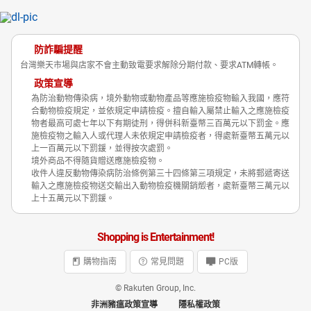
防詐騙提醒
台灣樂天市場與店家不會主動致電要求解除分期付款、要求ATM轉帳。
政策宣導
為防治動物傳染病，境外動物或動物產品等應施檢疫物輸入我國，應符
合動物檢疫規定，並依規定申請檢疫。擅自輸入屬禁止輸入之應施檢疫
物者最高可處七年以下有期徒刑，得併科新臺幣三百萬元以下罰金。應
施檢疫物之輸入人或代理人未依規定申請檢疫者，得處新臺幣五萬元以
上一百萬元以下罰鍰，並得按次處罰。
境外商品不得隨貨贈送應施檢疫物。
收件人違反動物傳染病防治條例第三十四條第三項規定，未將郵遞寄送
輸入之應施檢疫物送交輸出入動物檢疫機關銷燬者，處新臺幣三萬元以
上十五萬元以下罰鍰。
Shopping is Entertainment!
購物指南
常見問題
PC版
© Rakuten Group, Inc.
非洲豬瘟政策宣導
隱私權政策