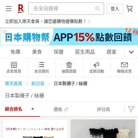
登入
立即加入樂天會員，讓您邊購物邊賺點數！
購物網分類
免運
美食
保健
民生用品
居家
3C
店家首頁
本店類別
抽獎遊戲
促銷活動
聯絡店家
天天免運
美食蛋糕
養生保健
民生用品
日本製襪子 / 絲襪
樂天首頁
抓日貨
日本製襪子 / 絲襪
居家生活
3C家電
運動休閒
親子玩具
綜合排名
價格
評分高
女裝
男裝
化妝保養
情趣用品