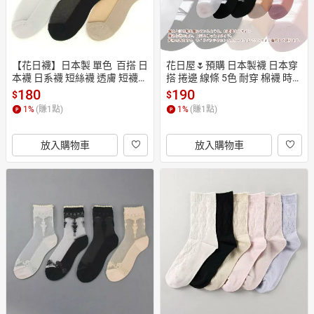
【花日襪】日本製 單色  百搭 日
花日屋🌷預購 日本製襪 日本穿
本襪 日系襪 短絲襪 透膚 短襪
搭 捲邊 線條 5色 耐穿 棉襪 時尚 
 絲質 棉底 黑色 膚色 灰色 長襪
百搭 長襪 長筒襪 襪子 140-101
180
190
$
$
 護士襪 上班族
1
%
(賺
1
點)
1
%
(賺
1
點)
放入購物車
放入購物車