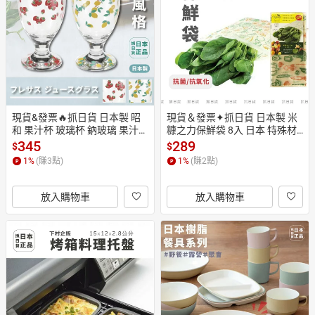
日本購物
電子/紙本書
HOT
現貨&發票🔥抓日貨 日本製 昭
現貨＆發票✦抓日貨 日本製 米
和 果汁杯 玻璃杯 鈉玻璃 果汁杯 
糠之力保鮮袋 8入 日本 特殊材
高腳杯 下午茶 日系 檸檬 草莓
質 抗菌 抗氧化 夾鏈袋 蔬菜 保
345
289
$
$
 可愛
鮮 環保 健康 重複使用
1
%
(賺
3
點)
1
%
(賺
2
點)
放入購物車
放入購物車