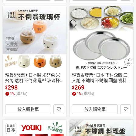
現貨&發票✦日本製 米菲兔 米
現貨＆發票* 日本 下村企販 三
飛兔 透明 不倒翁 造型 玻璃杯
入組 不鏽鋼 不銹鋼 圓盤 備料盤 
 圓底 禮物 杯子  MIFFY 杯 水杯
準備 18-0 露營 烤肉 盤 鐵盤 氣
298
269
$
$
 320ml
炸鍋盤 日制
1
%
(賺
2
點)
1
%
(賺
2
點)
放入購物車
放入購物車