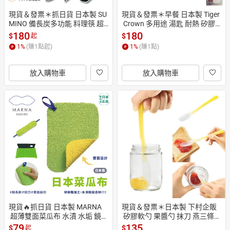
現貨＆發票＊抓日貨 日本製 SU
現貨＆發票＊早餐 日本製 Tiger
MINO 備長炭多功能 料理筷 超
 Crown 多用途 湯匙 耐熱 矽膠
長筷子 耐熱 抗菌 挖果醬 挖調味
材質 離乳湯匙 果醬勺 果醬刀 果
180
180
$
$
起
醬 筷子 湯匙 鍋鏟
醬挖勺 吐司
1
%
(賺
1
點起)
1
%
(賺
1
點)
放入購物車
放入購物車
現貨🔥抓日貨 日本製 MARNA
現貨＆發票＊日本製 下村企販
 超薄雙面菜瓜布 水漬 水垢 鏡面 
 矽膠軟勺 果醬勺 抹刀 燕三條
輕鬆清除 雙面 菜瓜布 清潔 長型
 果醬抺刀 奶油刀 攪拌匙 果醬匙 
79
135
$
$
起