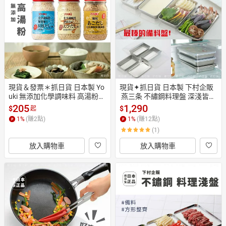
現貨＆發票＊抓日貨 日本製 Yo
現貨✦抓日貨 日本製 下村企販
uki 無添加化學調味料 高湯粉
 燕三条 不繡鋼料理盤 深淺皆有
 調味料 干貝 飛魚 雞湯 蝦味 中
 各種需求 備料盤 料理盤 附蓋
205
1,290
$
$
起
華料理 炒菜 煮火鍋
 附網片 備料 做料理
1
%
(賺
2
點)
1
%
(賺
12
點)
(1)
放入購物車
放入購物車