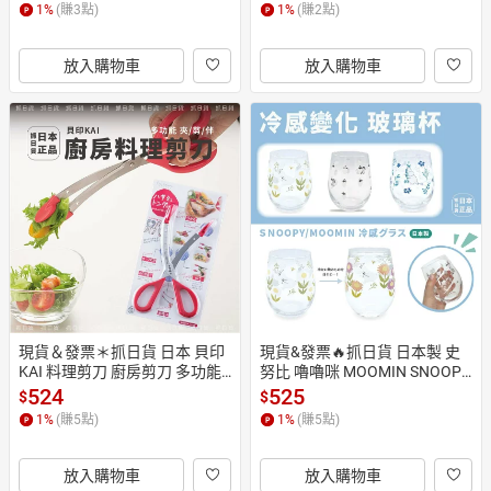
氣泡飲鋁罐 易拉罐 開蓋
amacook 夾子 夾
1
%
(賺
3
點)
1
%
(賺
2
點)
放入購物車
放入購物車
現貨＆發票＊抓日貨 日本 貝印
現貨&發票🔥抓日貨 日本製 史
KAI 料理剪刀 廚房剪刀 多功能
努比 嚕嚕咪 MOOMIN SNOOPY 
 料理夾 剪刀 料理 不銹鋼下廚
日本 冷感變化 玻璃杯 冷轉化 水
524
525
$
$
 夾取 切肉 牛排 雞排
杯 果汁杯
1
%
(賺
5
點)
1
%
(賺
5
點)
放入購物車
放入購物車