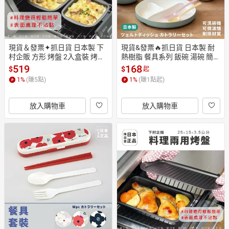
現貨＆發票✦抓日貨 日本製 下
現貨&發票🔥抓日貨 日本製 耐
村企販 方形 烤盤 2入盒裝 烤箱
熱樹脂 餐具系列 飯碗 湯碗 簡約 
專用托盤 燕三条 不沾 料理 早餐 
創意 餐碗 露營 野餐 聚會 莫蘭
519
168
$
$
起
烤蛋 煎蛋 氣炸鍋
迪 粉色 文青 極簡
1
%
(賺
5
點)
1
%
(賺
1
點起)
放入購物車
放入購物車