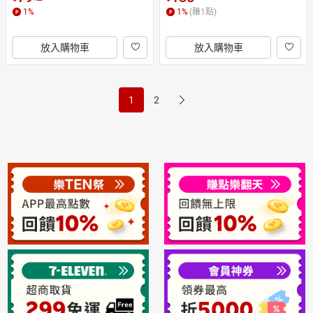
菜瓜布 刮刀
長匙湯匙 早餐刀 果醬刀
1
%
1
%
(賺
1
點)
放入購物車
放入購物車
1
2