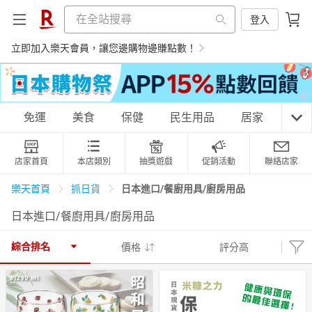
登入
立即加入樂天會員，讓您邊購物邊賺點數！
購物網分類
免運
美食
保健
民生用品
居家
3C
店家首頁
本店類別
抽獎遊戲
促銷活動
聯絡店家
天天免運
美食蛋糕
養生保健
民生用品
日本進口/餐廚用具/廚房用品
樂天首頁
抓日貨
日本進口/餐廚用具/廚房用品
居家生活
3C家電
運動休閒
親子玩具
綜合排名
價格
評分高
女裝
男裝
化妝保養
情趣用品