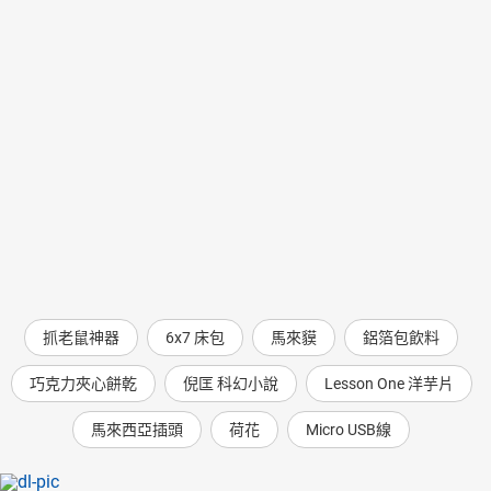
抓老鼠神器
6x7 床包
馬來貘
鋁箔包飲料
巧克力夾心餅乾
倪匡 科幻小說
Lesson One 洋芋片
馬來西亞插頭
荷花
Micro USB線