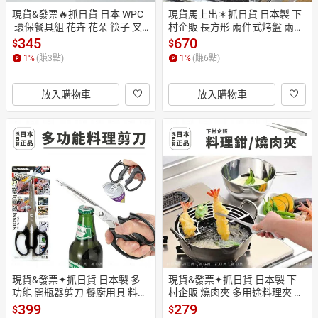
現貨&發票🔥抓日貨 日本 WPC
現貨馬上出＊抓日貨 日本製 下
 環保餐具組 花卉 花朵 筷子 叉
村企販 長方形 兩件式烤盤 兩用
子 湯匙 隨身餐具 環保 日系 文
 附鐵蓋 烤箱專用托盤 對流熱 放
345
670
$
$
青 可愛 復古
射熱 不沾 料理盤
1
%
(賺
3
點)
1
%
(賺
6
點)
放入購物車
放入購物車
現貨&發票✦抓日貨 日本製 多
現貨&發票✦抓日貨 日本製 下
功能 開瓶器剪刀 餐廚用具 料理
村企販 燒肉夾 多用途料理夾 料
用 多用途 廚房 酒局 烤肉 啤酒
理鉗 烤肉夾 人體工學 不鏽鋼 m
399
279
$
$