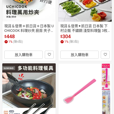
現貨＆發票＊抓日貨＊日本製 U
現貨＆發票✦抓日貨 日本製 下
CHICOOK 料理炒夾 廚房 夾子
村企販 不鏽鋼 淺型料理盤 3枚
 炒菜夾 不傷鍋 料理夾 拌炒 食
組 18-0不銹鋼 淺盤 方形 料理盤 
448
304
$
$
物夾 長夾 矽膠 夾
備料
1
%
(賺
4
點)
1
%
(賺
3
點)
放入購物車
放入購物車