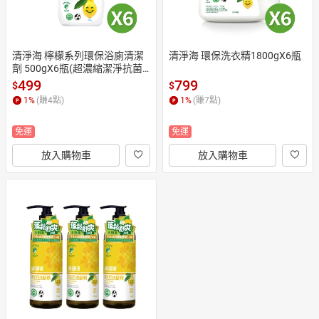
清淨海 檸檬系列環保浴廁清潔
清淨海 環保洗衣精1800gX6瓶
劑 500gX6瓶(超濃縮潔淨抗菌
配方)
499
799
$
$
1
%
(賺
4
點)
1
%
(賺
7
點)
免運
免運
放入購物車
放入購物車