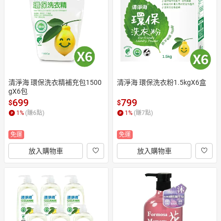
日本購物
電子/紙本書
HOT
清淨海 環保洗衣精補充包1500
清淨海 環保洗衣粉1.5kgX6盒
gX6包
699
799
$
$
1
%
(賺
6
點)
1
%
(賺
7
點)
免運
免運
放入購物車
放入購物車