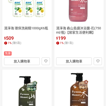
清淨海 環保洗碗精1000gX6瓶
清淨海 森山島讀沐浴露-花(750
ml/瓶)【居家生活便利購】
509
199
$
$
1
%
(賺
5
點)
1
%
(賺
1
點)
免運
放入購物車
放入購物車