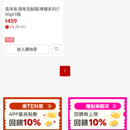
清淨海 環保洗髮精(檸檬系列)7
50gX3瓶
459
$
1
%
(賺
4
點)
免運
放入購物車
1