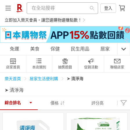
登入
立即加入樂天會員，讓您邊購物邊賺點數！
購物網分類
免運
美食
保健
民生用品
居家
3C
店家首頁
本店類別
抽獎遊戲
促銷活動
聯絡店家
天天免運
美食蛋糕
養生保健
民生用品
➤ 清淨海
樂天首頁
居家生活便利購
➤ 清淨海
居家生活
3C家電
運動休閒
親子玩具
綜合排名
價格
評分高
女裝
男裝
化妝保養
情趣用品