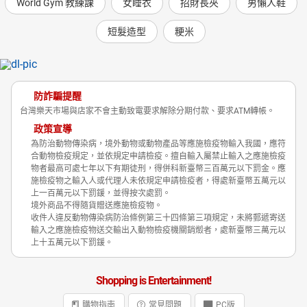
World Gym 教練課
女睡衣
招財長夾
男懶人鞋
短髮造型
粳米
防詐騙提醒
台灣樂天市場與店家不會主動致電要求解除分期付款、要求ATM轉帳。
政策宣導
為防治動物傳染病，境外動物或動物產品等應施檢疫物輸入我國，應符
合動物檢疫規定，並依規定申請檢疫。擅自輸入屬禁止輸入之應施檢疫
物者最高可處七年以下有期徒刑，得併科新臺幣三百萬元以下罰金。應
施檢疫物之輸入人或代理人未依規定申請檢疫者，得處新臺幣五萬元以
上一百萬元以下罰鍰，並得按次處罰。
境外商品不得隨貨贈送應施檢疫物。
收件人違反動物傳染病防治條例第三十四條第三項規定，未將郵遞寄送
輸入之應施檢疫物送交輸出入動物檢疫機關銷燬者，處新臺幣三萬元以
上十五萬元以下罰鍰。
Shopping is Entertainment!
購物指南
常見問題
PC版