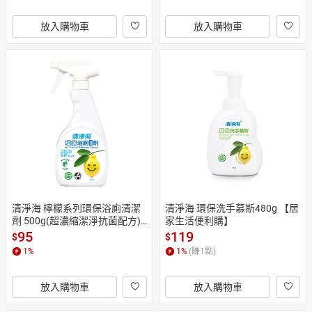
放入購物車
放入購物車
清淨海 檸檬系列環保浴廁清潔
清淨海 環保洗手慕斯480g 【居
劑 500g(超濃縮潔淨抗菌配方)
家生活便利購】
【居家生活便利購】
95
119
$
$
1
%
1
%
(賺
1
點)
放入購物車
放入購物車