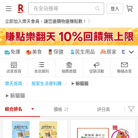
登入
立即加入樂天會員，讓您邊購物邊賺點數！
購物網分類
免運
美食
保健
民生用品
居家
3C
店家首頁
本店類別
抽獎遊戲
促銷活動
聯絡店家
天天免運
美食蛋糕
養生保健
民生用品
➤ 躲貓貓
樂天首頁
居家生活便利購
➤ 躲貓貓
居家生活
3C家電
運動休閒
親子玩具
綜合排名
價格
評分高
女裝
男裝
化妝保養
情趣用品