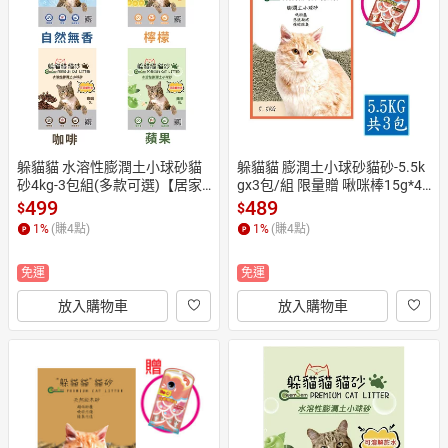
日本購物
電子/紙本書
HOT
躲貓貓 水溶性膨潤土小球砂貓
躲貓貓 膨潤土小球砂貓砂-5.5k
砂4kg-3包組(多款可選)【居家
gx3包/組 限量贈 啾咪棒15g*4
生活便利購】
入/袋(口味隨機)【居家生活便
499
489
$
$
利購】
1
%
(賺
4
點)
1
%
(賺
4
點)
免運
免運
放入購物車
放入購物車