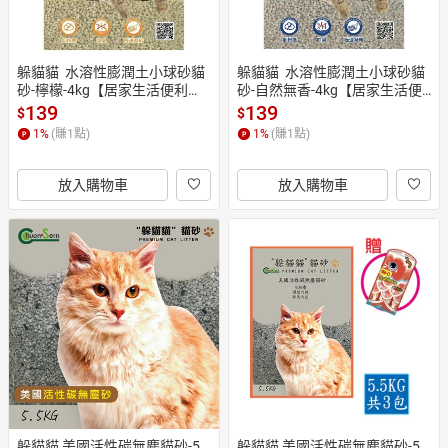
躲貓貓  水溶性膨潤土小球砂貓
躲貓貓  水溶性膨潤土小球砂貓
砂-檸檬-4kg【居家生活便利
砂-自然無香-4kg【居家生活便
購】
利購】
139
139
$
$
1
%
(賺
1
點)
1
%
(賺
1
點)
放入購物車
放入購物車
躲貓貓 美國活性碳無塵貓砂-5.
躲貓貓 美國活性碳無塵貓砂-5.