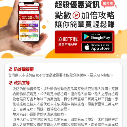
防詐騙提醒
台灣樂天市場與店家不會主動致電要求解除分期付款、要求ATM轉帳。
政策宣導
為防治動物傳染病，境外動物或動物產品等應施檢疫物輸入我國，應符
合動物檢疫規定，並依規定申請檢疫。擅自輸入屬禁止輸入之應施檢疫
物者最高可處七年以下有期徒刑，得併科新臺幣三百萬元以下罰金。應
施檢疫物之輸入人或代理人未依規定申請檢疫者，得處新臺幣五萬元以
上一百萬元以下罰鍰，並得按次處罰。
境外商品不得隨貨贈送應施檢疫物。
收件人違反動物傳染病防治條例第三十四條第三項規定，未將郵遞寄送
輸入之應施檢疫物送交輸出入動物檢疫機關銷燬者，處新臺幣三萬元以