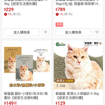
5kg【居家生活便利購】
5kgx3包/組  限量贈 啾咪棒15g
*4入/袋(口味隨機)【居家生活
229
789
$
$
便利購】
1
%
(賺
2
點)
1
%
(賺
7
點)
免運
放入購物車
放入購物車
躲貓貓 貓砂-小球砂/松木砂/無
躲貓貓  膨潤土小球貓砂-5.5kg
塵砂【居家生活便利購】
【居家生活便利購】
149
129
$
$
起