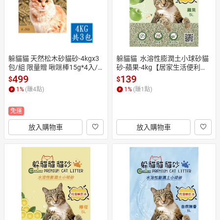
躲貓貓 天然松木砂貓砂-4kgx3
躲貓貓  水溶性膨潤土小球砂貓
包/組 限量贈 啾咪棒15g*4入/
砂-蘋果-4kg【居家生活便利
袋(口味隨機)【居家生活便利
購】
499
139
$
$
購】
1
%
(賺
4
點)
1
%
(賺
1
點)
免運
放入購物車
放入購物車