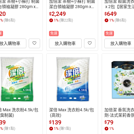
倍潔 茶樹+小蘇打 制菌
加倍潔 茶樹+小蘇打 制菌
加倍潔 殺菌洗衣粉
領袖凝膠 280gm x6
潔白領袖凝膠 280gm x2
 x 2包【居家
/箱 (衣領、袖口清潔專
4瓶/箱 (衣領、袖口清潔
購】
20
2,249
649
$
$
)【居家生活便利購】
專家)【居家生活便利
1
%
(賺
6
點)
1
%
(賺
22
點)
1
%
(賺
6
點)
購】
運
免運
免運
放入購物車
放入購物車
放入購物車
 Max 洗衣粉4.5k/包
潔倍 Max 洗衣粉4.5k/包
加倍潔 香氛洗
消臭制菌)
 (高效)
劑-法式茉莉香氛 
包【居家生活便
39
139
79
$
$
1
%
(賺
1
點)
1
%
(賺
1
點)
1
%