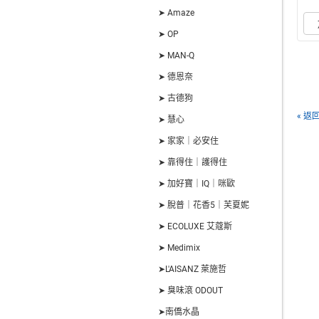
➤ Amaze
➤ OP
➤ MAN-Q
➤ 德恩奈
➤ 古德狗
« 返
➤ 慧心
➤ 家家｜必安住
➤ 靠得住｜護得住
➤ 加好寶｜IQ｜咪歐
➤ 脫普｜花香5｜芙夏妮
➤ ECOLUXE 艾蔻斯
➤ Medimix
➤L'AISANZ 萊施哲
➤ 臭味滾 ODOUT
➤南僑水晶