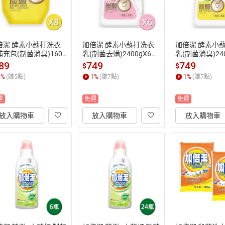
倍潔 酵素小蘇打洗衣
加倍潔 酵素小蘇打洗衣
加倍潔 酵素小
充包(制菌消臭)1600
乳(制菌去螨)2400gX6
乳(制菌消臭)240
X8包/箱【居家生活便
瓶/箱【居家生活便利
瓶/箱【居家生
89
749
749
$
$
購】
購】
購】
1
%
(賺
5
點)
1
%
(賺
7
點)
1
%
(賺
7
點)
運
免運
免運
放入購物車
放入購物車
放入購物車