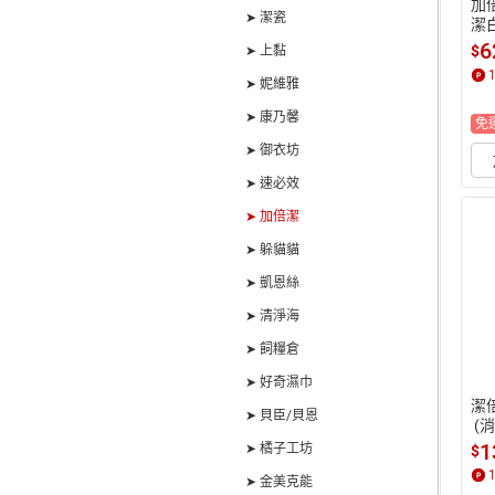
加
➤ 潔瓷
潔白
瓶
6
$
➤ 上黏
家
➤ 妮維雅
➤ 康乃馨
免
➤ 御衣坊
➤ 速必效
➤ 加倍潔
➤ 躲貓貓
➤ 凱恩絲
➤ 清淨海
➤ 飼糧倉
➤ 好奇濕巾
潔倍
➤ 貝臣/貝恩
 (
1
➤ 橘子工坊
$
➤ 金美克能