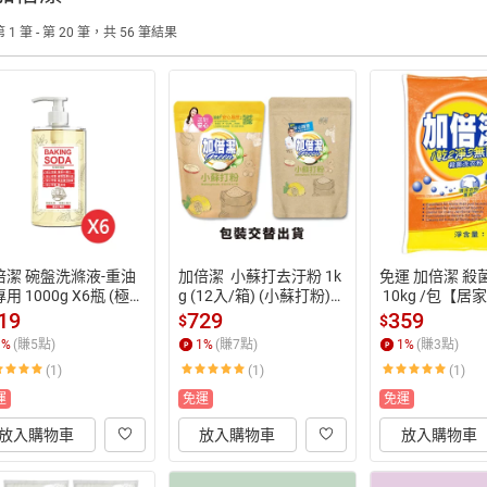
 1 筆 - 第 20 筆，共 56 筆結果
倍潔 碗盤洗滌液-重油
加倍潔  小蘇打去汙粉 1k
免運 加倍潔 殺
用 1000g X6瓶 (極濃
g (12入/箱) (小蘇打粉)
 10kg /包【
小蘇打洗碗精)【居家
【居家生活便利購】
購】
19
729
359
$
$
活便利購】
1
%
(賺
5
點)
1
%
(賺
7
點)
1
%
(賺
3
點)
(1)
(1)
(1)
運
免運
免運
放入購物車
放入購物車
放入購物車