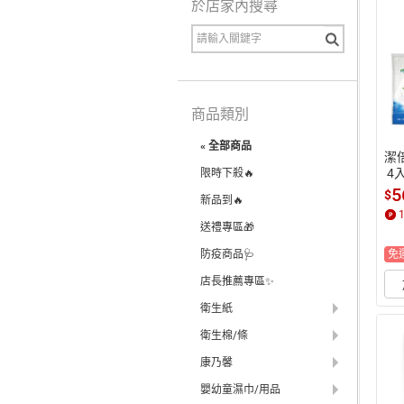
於店家內搜尋
商品類別
« 全部商品
潔倍
 4
限時下殺🔥
5
$
新品到🔥
送禮專區🎁
免
防疫商品🩺
店長推薦專區✨
衛生紙
衛生棉/條
康乃馨
嬰幼童濕巾/用品