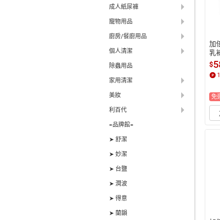
成人紙尿褲
寵物用品
廚房/餐廚用品
加
個人清潔
乳補
g
5
$
除蟲用品
利
家用清潔
美妝
免
利百代
=品牌館=
➤ 舒潔
➤ 妙潔
➤ 台鹽
➤ 潤波
➤ 得意
➤ 蘭韻