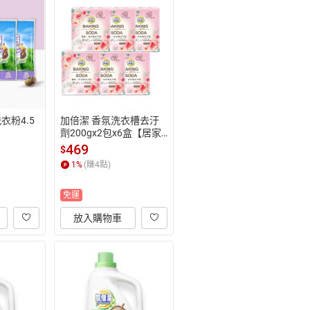
衣粉4.5
加倍潔 香氛洗衣槽去汙
劑200gx2包x6盒【居家
生活便利購】
469
$
1
%
(賺
4
點)
免運
放入購物車