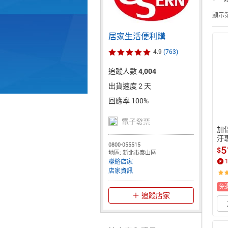
顯示第
居家生活便利購
4.9
(763)
追蹤人數
4,004
出貨速度 2 天
回應率 100%
電子發票
加
汙專
0800-055515
縮
5
$
地區: 新北市泰山區
生
聯絡店家
店家資訊
免
追蹤店家