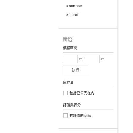
➤nac nac
➤ isleaf
篩選
價格區間
元 -
元
執行
庫存量
包括已售完在內
評價與評分
有評價的商品