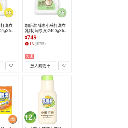
蘇打洗衣
加倍潔 酵素小蘇打洗衣
0gX6
乳(制菌除漬)2400gX6
活便利
瓶/箱【居家生活便利
749
$
購】
1
%
(賺
7
點)
免運
放入購物車