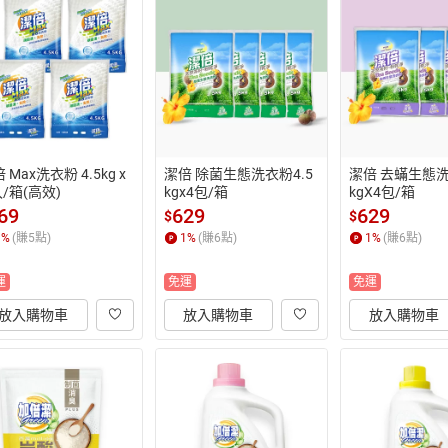
 Max洗衣粉 4.5kg x
潔倍 除菌生態洗衣粉4.5
潔倍 去蟎生態洗
入/箱(高效)
kgx4包/箱
kgX4包/箱
69
629
629
$
$
1
%
(賺
5
點)
1
%
(賺
6
點)
1
%
(賺
6
點)
運
免運
免運
放入購物車
放入購物車
放入購物車