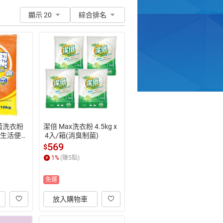
顯示 20
綜合排名
菌洗衣粉
潔倍 Max洗衣粉 4.5kg x
居家生活便利
 4入/箱(消臭制菌)
569
$
1
%
(賺
5
點)
免運
放入購物車