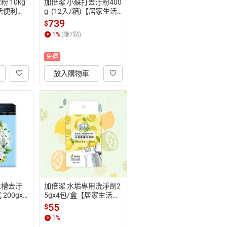
 10kg
加倍潔 小蘇打去汙粉400
生活便利
g  (12入/箱)【居家生活
便利購】
739
$
1
%
(賺
7
點)
免運
放入購物車
衣槽去汙
加倍潔 水垢專用洗淨劑2
200gx2
5gx4包/盒【居家生活便
利購】
利購】
55
$
1
%