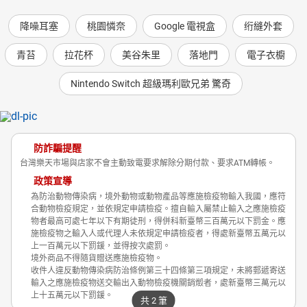
降噪耳塞
桃園憐奈
Google 電視盒
绗縫外套
青苔
拉花杯
美谷朱里
落地門
電子衣櫥
Nintendo Switch 超級瑪利歐兄弟 驚奇
防詐騙提醒
台灣樂天市場與店家不會主動致電要求解除分期付款、要求ATM轉帳。
政策宣導
為防治動物傳染病，境外動物或動物產品等應施檢疫物輸入我國，應符
合動物檢疫規定，並依規定申請檢疫。擅自輸入屬禁止輸入之應施檢疫
物者最高可處七年以下有期徒刑，得併科新臺幣三百萬元以下罰金。應
施檢疫物之輸入人或代理人未依規定申請檢疫者，得處新臺幣五萬元以
上一百萬元以下罰鍰，並得按次處罰。
境外商品不得隨貨贈送應施檢疫物。
收件人違反動物傳染病防治條例第三十四條第三項規定，未將郵遞寄送
輸入之應施檢疫物送交輸出入動物檢疫機關銷燬者，處新臺幣三萬元以
上十五萬元以下罰鍰。
共 2 筆