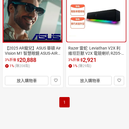
日本購物
電子/紙本書
HOT
【2025 AR寵兒】ASUS 華碩 Air
Razer 雷蛇  Leviathan V2X 利
Vision M1 智慧眼鏡 ASUS-AIRV
維坦巨獸 V2X 電競喇叭 RZ05-0
ISION-M1
4280100-R3M1
20,888
2,921
$
$
3%折後
3%折後
1
%
(賺
208
點)
1
%
(賺
29
點)
放入購物車
放入購物車
1