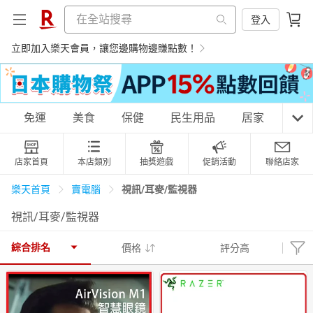
登入
立即加入樂天會員，讓您邊購物邊賺點數！
購物網分類
免運
美食
保健
民生用品
居家
3C
店家首頁
本店類別
抽獎遊戲
促銷活動
聯絡店家
天天免運
美食蛋糕
養生保健
民生用品
視訊/耳麥/監視器
樂天首頁
賣電腦
視訊/耳麥/監視器
居家生活
3C家電
運動休閒
親子玩具
綜合排名
價格
評分高
女裝
男裝
化妝保養
情趣用品