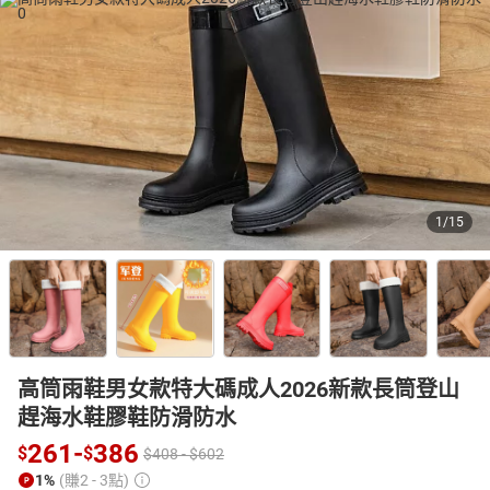
日本購物
電子/紙本書
HOT
1
/
15
高筒雨鞋男女款特大碼成人2026新款長筒登山
趕海水鞋膠鞋防滑防水
261
-
386
$
$
$
408
-
$
602
1%
(賺2 - 3點)