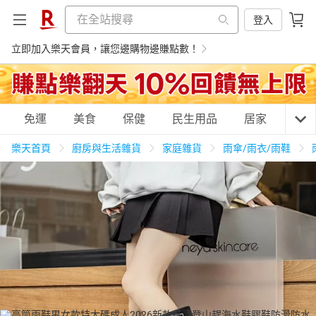
登入
立即加入樂天會員，讓您邊購物邊賺點數！
購物網分類
免運
美食
保健
民生用品
居家
3C
樂天首頁
廚房與生活雜貨
家庭雜貨
雨傘/雨衣/雨鞋
天天免運
美食蛋糕
養生保健
民生用品
居家生活
3C家電
運動休閒
親子玩具
女裝
男裝
化妝保養
情趣用品