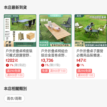
本店最新到貨
戶外折疊桌椅套裝
戶外折疊桌椅組合
戶外折疊桌子露營
可攜式遊露營野餐
鋁合金蛋卷桌野餐
必備用品裝備速開
蛋卷桌寫生休閒可
露營餐桌行動式釣
桌igt戰術桌可攜式
202
3,736
47
$
起
$
$
起
折疊
魚折
輕量戰術桌
1
%
(賺
2
點起)
1
%
(賺
37
點)
1
%
滿290免運
免運
滿900折100
滿290免運
滿900折100
滿900折100
本店相關類別
雨衣/雨鞋