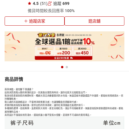
4.5
(51)
追蹤
699
備貨時間較長
回應率
100%
追蹤店家
逛店舖
商品詳情
雨季來臨，最怕腳下濕漉漉？
這款高筒雨鞋以簡約俐落的設計，完美融合實用與時尚，讓你在雨天也能輕鬆出門。
鞋身採用柔韌耐用的橡膠材質，觸感光滑且具備優異的防水性能，無論是城市通勤還是戶外踏青，都能有效隔絕雨水，保
持雙腳乾爽。
鞋口處的亮面飾條設計，不僅增添視覺層次感，也讓整體造型更顯現代感。
厚實的鞋底搭配深溝紋路，提供出色的防滑表現，讓你在濕滑路面也能穩步前行。
多種顏色選擇，從經典黑、溫柔粉到大地棕，甚至亮眼紅色，滿足不同風格需求，無論是搭配休閒裝還是時尚裙裝，都能
展現獨特品味。
高筒設計不僅能有效防潑水，還能保護小腿不受雨水侵擾，是雨季不可或缺的實用單品。