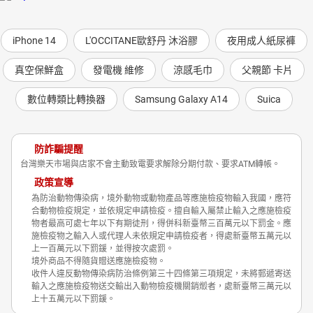
iPhone 14
L'OCCITANE歐舒丹 沐浴膠
夜用成人紙尿褲
真空保鮮盒
發電機 維修
涼感毛巾
父親節 卡片
數位轉類比轉換器
Samsung Galaxy A14
Suica
防詐騙提醒
台灣樂天市場與店家不會主動致電要求解除分期付款、要求ATM轉帳。
政策宣導
為防治動物傳染病，境外動物或動物產品等應施檢疫物輸入我國，應符
合動物檢疫規定，並依規定申請檢疫。擅自輸入屬禁止輸入之應施檢疫
物者最高可處七年以下有期徒刑，得併科新臺幣三百萬元以下罰金。應
施檢疫物之輸入人或代理人未依規定申請檢疫者，得處新臺幣五萬元以
上一百萬元以下罰鍰，並得按次處罰。
境外商品不得隨貨贈送應施檢疫物。
收件人違反動物傳染病防治條例第三十四條第三項規定，未將郵遞寄送
輸入之應施檢疫物送交輸出入動物檢疫機關銷燬者，處新臺幣三萬元以
上十五萬元以下罰鍰。