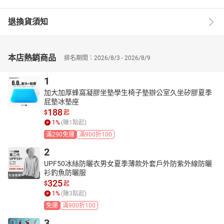
退換貨須知
本店熱銷商品
排名期間：2026/8/3 - 2026/8/9
1
加大加厚蜂窩凝膠坐墊學生椅子墊辦公室久坐矽膠夏季
屁墊冰墊座
188
$
起
1
%
(賺
1
點起)
滿290免運
滿900折100
2
UPF50冰絲防曬衣男女夏季薄款外套戶外防紫外線防曬
衫釣魚防曬服
325
$
起
1
%
(賺
3
點起)
免運
滿900折100
3