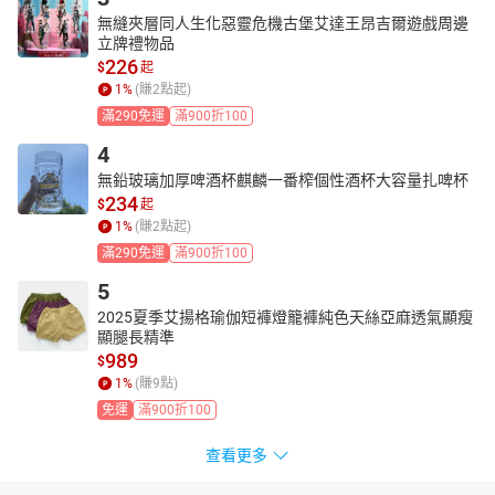
無縫夾層同人生化惡靈危機古堡艾達王昂吉爾遊戲周邊
立牌禮物品
226
$
起
1
%
(賺
2
點起)
滿290免運
滿900折100
4
無鉛玻璃加厚啤酒杯麒麟一番榨個性酒杯大容量扎啤杯
234
$
起
1
%
(賺
2
點起)
滿290免運
滿900折100
5
2025夏季艾揚格瑜伽短褲燈籠褲純色天絲亞麻透氣顯瘦
顯腿長精準
989
$
1
%
(賺
9
點)
免運
滿900折100
查看更多