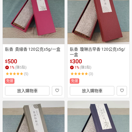
日本購物
電子/紙本書
HOT
臥香  貴緣香 120公克±5g/一盒
臥香  瓊琳古早香 120公克±5g/
一盒
500
300
$
$
1
%
(賺
5
點)
1
%
(賺
3
點)
(5)
(3)
免運
免運
放入購物車
放入購物車