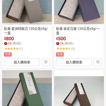
臥香 星洲特板沉 120公克±5g/
臥香 金定沉香 120公克±5g/一
一盒
盒
800
500
$
$
1
%
(賺
8
點)
1
%
(賺
5
點)
(1)
(3)
免運
免運
放入購物車
放入購物車