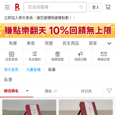
登入
立即加入樂天會員，讓您邊購物邊賺點數！
購物網分類
免運
美食
保健
民生用品
居家
3C
店家首頁
本店類別
抽獎遊戲
促銷活動
聯絡店家
天天免運
美食蛋糕
養生保健
民生用品
臥香
樂天首頁
大慶香鋪
臥香
居家生活
3C家電
運動休閒
親子玩具
綜合排名
價格
評分高
女裝
男裝
化妝保養
情趣用品