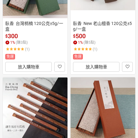
臥香  台灣梢楠 120公克±5g/一
臥香  New 老山檀香 120公克±5
盒
g/一盒
300
500
$
$
1
%
(賺
3
點)
1
%
(賺
5
點)
(1)
(1)
免運
免運
放入購物車
放入購物車