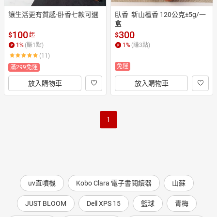
讓生活更有質感-卧香七款可選
臥香  新山檀香 120公克±5g/一
盒
100
300
$
$
起
1
%
(賺
1
點)
1
%
(賺
3
點)
(11)
免運
滿299免運
放入購物車
放入購物車
1
uv直噴機
Kobo Clara 電子書閱讀器
山蘇
JUST BLOOM
Dell XPS 15
籃球
青梅