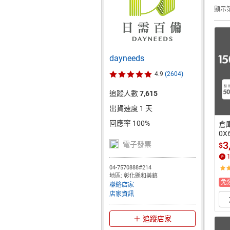
顯示第
dayneeds
4.9
(2604)
追蹤人數
7,615
出貨速度 1 天
回應率 100%
倉庫
0X
(
3
電子發票
$
重 
04-7570888#214
地區: 彰化縣和美鎮
免
聯絡店家
店家資訊
追蹤店家