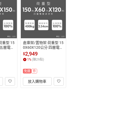
重型 15
倉庫架/置物架 荷重型 15
分 五層電鍍
0X60X120公分 四層電鍍
架 超強耐
(鎖管)波浪收納架 超強耐
2,949
$
重 dayneeds
1
%
(賺
29
點)
免運
券
放入購物車