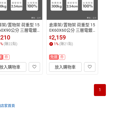
架/置物架 荷重型 15
倉庫架/置物架 荷重型 15
60X90公分 三層電鍍
0X60X60公分 三層電鍍
鎖管)波浪收納架 超強耐
(鎖管)波浪收納架 dayne
,210
2,159
$
dayneeds
eds
1
%
(賺
22
點)
1
%
(賺
21
點)
運
券
免運
券
放入購物車
放入購物車
1
回店家首頁