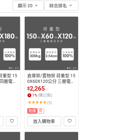
顯示 20
綜合排名
重型 15
倉庫架/置物架 荷重型 15
分 四層電鍍
0X60X120公分 三層電鍍
架 超強耐
(鎖管)波浪收納架 超強耐
2,265
$
重 dayneeds
1
%
(賺
22
點)
(5)
免運
券
放入購物車