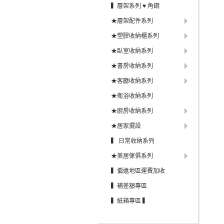
▍層架系列 ♥ 角鋼
★層架配件系列
★塑膠收納櫃系列
★臥室收納系列
★書房收納系列
★客廳收納系列
★衛浴收納系列
★廚房收納系列
★居家擺設
▍ 日常收納系列
★美居傢俱系列
▍偏遠地區運費加收
▍補差額專區
▍紙箱專區 ▍