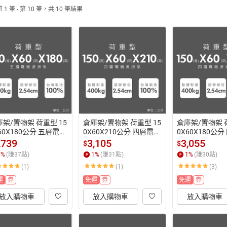
 1 筆 - 第 10 筆，共 10 筆結果
架/置物架 荷重型 15
倉庫架/置物架 荷重型 15
倉庫架/置物架 荷
60X180公分 五層電鍍
0X60X210公分 四層電鍍
0X60X180公
鎖管)波浪收納架 超強耐
(鎖管)波浪收納架 超強耐
(鎖管)波浪收納
,739
3,105
3,055
$
$
dayneeds
重 dayneeds
重 dayneeds
1
%
(賺
37
點)
1
%
(賺
31
點)
1
%
(賺
30
點)
(1)
(1)
(3)
運
券
免運
券
免運
券
放入購物車
放入購物車
放入購物車