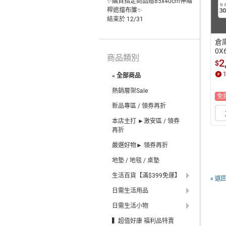
✨購買指定商品贈85x40cm伸縮
桿遮擋布簾✨
結束於 12/31
倉庫
0X
商品類別
(
2
$
重 
« 全部商品
熱銷層架Sale
免
新品專區 / 領券再折
本店主打 ►激安區 / 領券
再折
嚴選好物► 領券再折
地墊 / 地毯 / 桌墊
生活百貨【滿$399免運】
« 返
日需生活用品
日需生活小物
▍超值好康 福利品特賣