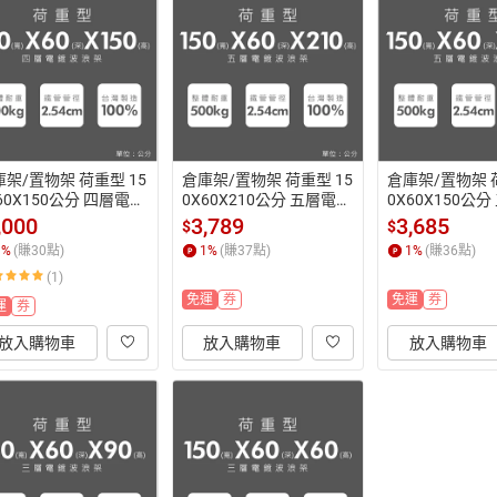
架/置物架 荷重型 15
倉庫架/置物架 荷重型 15
倉庫架/置物架 荷
60X150公分 四層電鍍
0X60X210公分 五層電鍍
0X60X150公
鎖管)波浪收納架 超強耐
(鎖管)波浪收納架 超強耐
(鎖管)波浪收納
,000
3,789
3,685
$
$
dayneeds
重 dayneeds
重 dayneeds
1
%
(賺
30
點)
1
%
(賺
37
點)
1
%
(賺
36
點)
(1)
免運
券
免運
券
運
券
放入購物車
放入購物車
放入購物車