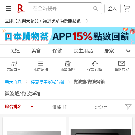
登入
立即加入樂天會員，讓您邊購物邊賺點數！
購物網分類
免運
美食
保健
民生用品
居家
3C
店家首頁
本店類別
抽獎遊戲
促銷活動
聯絡店家
天天免運
美食蛋糕
養生保健
民生用品
微波爐/微波烤箱
樂天首頁
得意專業家電音響
微波爐/微波烤箱
居家生活
3C家電
運動休閒
親子玩具
綜合排名
價格
評分高
女裝
男裝
化妝保養
情趣用品