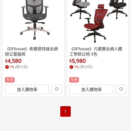
日本購物
電子/紙本書
HOT
《DFhouse》希爾德特級全網
《DFhouse》凡爾賽全網人體
辦公電腦椅
工學辦公椅-3色
4,580
5,980
$
$
1
%
(賺
45
點)
1
%
(賺
59
點)
免運
免運
放入購物車
放入購物車
1