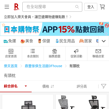
登入
立即加入樂天會員，讓您邊購物邊賺點數！
購物網分類
免運
美食
保健
民生用品
居家
3C
店家首頁
本店類別
抽獎遊戲
促銷活動
聯絡店家
天天免運
美食蛋糕
養生保健
民生用品
有頭枕
樂天首頁
鼎豐傢俱生活館DFhouse
有頭枕
居家生活
3C家電
運動休閒
親子玩具
綜合排名
價格
評分高
女裝
男裝
化妝保養
情趣用品