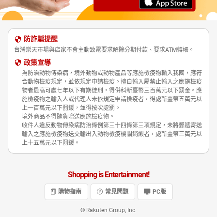
防詐騙提醒
台灣樂天市場與店家不會主動致電要求解除分期付款、要求ATM轉帳。
政策宣導
為防治動物傳染病，境外動物或動物產品等應施檢疫物輸入我國，應符
合動物檢疫規定，並依規定申請檢疫。擅自輸入屬禁止輸入之應施檢疫
物者最高可處七年以下有期徒刑，得併科新臺幣三百萬元以下罰金。應
施檢疫物之輸入人或代理人未依規定申請檢疫者，得處新臺幣五萬元以
上一百萬元以下罰鍰，並得按次處罰。
境外商品不得隨貨贈送應施檢疫物。
收件人違反動物傳染病防治條例第三十四條第三項規定，未將郵遞寄送
輸入之應施檢疫物送交輸出入動物檢疫機關銷燬者，處新臺幣三萬元以
上十五萬元以下罰鍰。
Shopping is Entertainment!
購物指南
常見問題
PC版
© Rakuten Group, Inc.