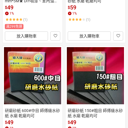
mm*5M★ DIY噴漆、室內油
砂紙 水磨 乾磨均可
漆、裝潢施工、搬家打掃之最
49
59
$
$
佳遮護工具
1
%
1
%
(1)
(1)
滿299免運
放入購物車
放入購物車
研磨砂紙 600#中目 師傅級水砂
研磨砂紙 150#粗目 師傅級水砂
紙 水磨 乾磨均可
紙 水磨 乾磨均可
49
49
$
$