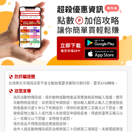
防詐騙提醒
台灣樂天市場與店家不會主動致電要求解除分期付款、要求ATM轉帳。
政策宣導
為防治動物傳染病，境外動物或動物產品等應施檢疫物輸入我國，應符
合動物檢疫規定，並依規定申請檢疫。擅自輸入屬禁止輸入之應施檢疫
物者最高可處七年以下有期徒刑，得併科新臺幣三百萬元以下罰金。應
施檢疫物之輸入人或代理人未依規定申請檢疫者，得處新臺幣五萬元以
上一百萬元以下罰鍰，並得按次處罰。
境外商品不得隨貨贈送應施檢疫物。
收件人違反動物傳染病防治條例第三十四條第三項規定，未將郵遞寄送