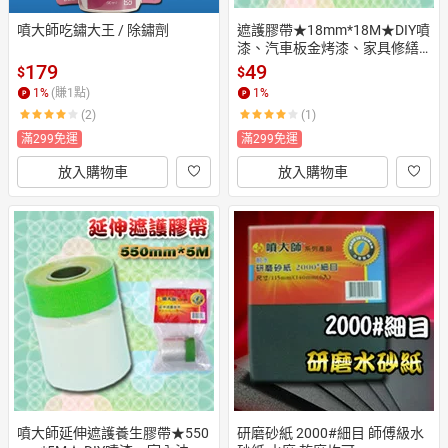
噴大師吃鏽大王 / 除鏽劑
遮護膠帶★18mm*18M★DIY噴
漆、汽車板金烤漆、家具修繕
等遮護之用
179
49
$
$
1
%
(賺
1
點)
1
%
(2)
(1)
滿299免運
滿299免運
放入購物車
放入購物車
噴大師延伸遮護養生膠帶★550
研磨砂紙 2000#細目 師傅級水