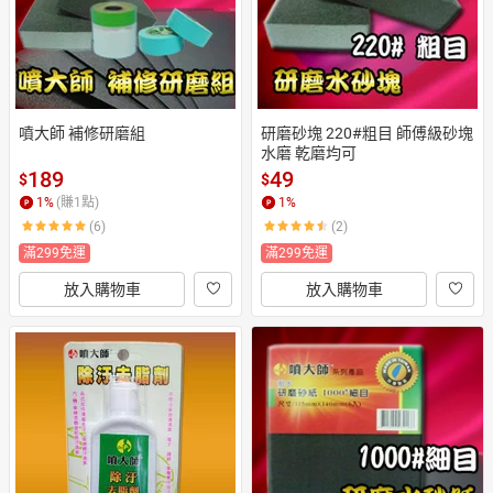
噴大師 補修研磨組
研磨砂塊 220#粗目 師傅級砂塊 
水磨 乾磨均可
189
49
$
$
1
%
(賺
1
點)
1
%
(6)
(2)
滿299免運
滿299免運
放入購物車
放入購物車