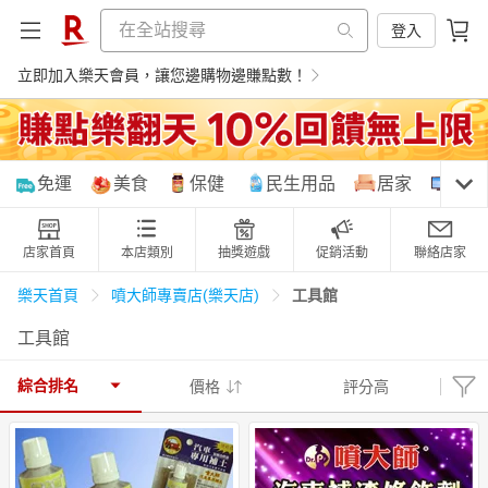
登入
立即加入樂天會員，讓您邊購物邊賺點數！
購物網分類
免運
美食
保健
民生用品
居家
3C
店家首頁
本店類別
抽獎遊戲
促銷活動
聯絡店家
天天免運
美食蛋糕
養生保健
民生用品
工具館
樂天首頁
噴大師專賣店(樂天店)
工具館
居家生活
3C家電
運動休閒
親子玩具
綜合排名
價格
評分高
女裝
男裝
化妝保養
情趣用品