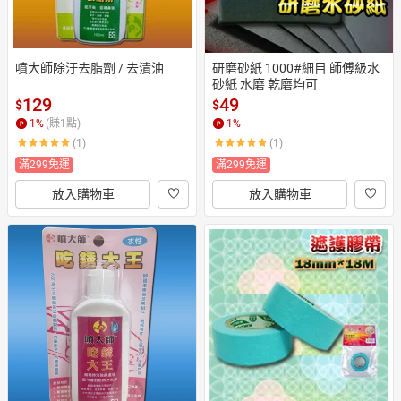
噴大師除汙去脂劑 / 去漬油
研磨砂紙 1000#細目 師傅級水
砂紙 水磨 乾磨均可
129
49
$
$
1
%
(賺
1
點)
1
%
(1)
(1)
滿299免運
滿299免運
放入購物車
放入購物車