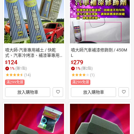
日本購物
電子/紙本書
HOT
噴大師-汽車專用補土 / 快乾
噴大師汽車補漆修飾劑 / 450M
式、汽車冷烤漆、補漆筆專用
L
補土
124
279
$
$
1
%
(賺
1
點)
1
%
(賺
2
點)
(14)
(1)
滿299免運
滿299免運
放入購物車
放入購物車