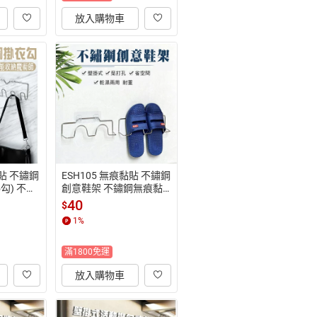
放入購物車
黏貼 不鏽鋼
ESH105 無痕黏貼 不鏽鋼
勾) 不鏽
創意鞋架 不鏽鋼無痕黏
易利裝】
貼 【易利裝】
40
$
1
%
滿1800免運
放入購物車