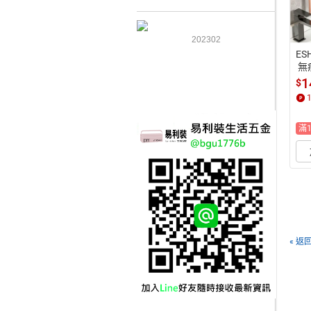
202302
ES
 
 
1
$
滿
« 返