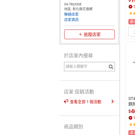
1
04-7863308
地區: 彰化縣花壇鄉
聯絡店家
店家資訊
滿
追蹤店家
於店家內搜尋
店家 促銷活動
ST
查看全部 1 個活動
鋼
鉤
4
$
桿
商品類別
滿