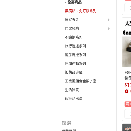
« 全部商品
無痕貼、免釘膠系列
居家五金
居家收納
不鏽鋼系列
旅行週邊系列
廚房周邊系列
休閒運動系列
ES
加購品專區
物
工業風鋁合金架 / 座
釘
1
$
痕
生活雑貨
利
瑕疵品出清
滿
篩選