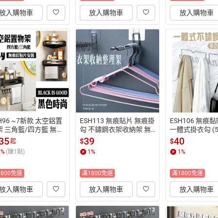
放入購物車
放入購物車
放入購物車
H96 ~7新款 太空鋁置
ESH113 無痕貼片 無痕掛
ESH106 無痕
架 三角籃/四方籃 無痕
勾 不鏽鋼衣架收納架 無
一體式掛衣勾 (5
貼片安裝 雙安裝 送無
痕貼 收納架
鋼無痕黏貼 【
35
39
40
$
$
起
釘貼片與螺絲包 【昜
1
%
(賺
1
點)
1
%
1
%
裝】
1800免運
滿1800免運
滿1800免運
放入購物車
放入購物車
放入購物車