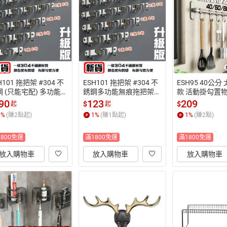
H101 拖把架 #304 不
ESH101 拖把架 #304 不
ESH95 40公分
 (只能宅配) 多功能
銹鋼多功能無痕拖把架
款 活動掛勾置物
痕拖把架 免打孔/打孔
 免打孔/打孔 雙安裝方式  
鍋蓋架 免釘膠
90
123
209
$
$
起
起
雙安裝方式  【易利裝】
【易利裝】
 【易利裝】
1
%
(賺
2
點起)
1
%
(賺
1
點起)
1
%
(賺
2
點)
1800免運
滿1800免運
滿1800免運
放入購物車
放入購物車
放入購物車