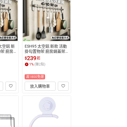
 太空鋁 新
ESH95 太空鋁 新款 活動
架 廚房
掛勾置物架 廚房鍋蓋架
無痕安裝
 免釘膠無痕安裝 【易利
239
$
起
裝】
1
%
(賺
2
點)
滿1800免運
放入購物車