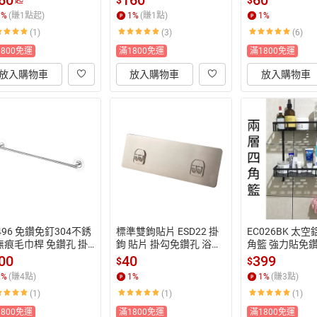
60
160
60
起
1
%
(賺
1
點起)
1
%
(賺
1
點)
1
%
(1)
(3)
(6)
1800免運
滿1800免運
滿1800免運
放入購物車
放入購物車
放入購物車
496 免鑽免釘304不銹
標準雙鉤貼片 ESD22 掛
EC026BK 太
無痕毛巾桿 免鑽孔 掛
鉤 貼片 掛勾免鑽孔 浴室
角籃 強力貼免鑽
 隨意貼 重複黏貼 毛巾
 廁所 免鑽孔 廚房
納置物籃架 易
00
40
399
$
$
架 室內拖鞋架
五金
1
%
(賺
4
點)
1
%
1
%
(賺
3
點)
(1)
(1)
(1)
1800免運
滿1800免運
滿1800免運