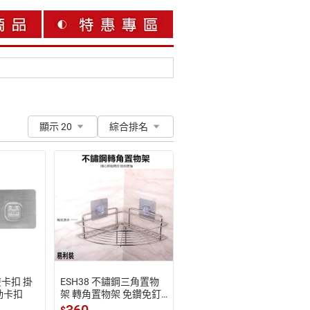
顯示 20
綜合排名
雙卡扣 掛
ESH38 不鏽鋼三角置物
動卡扣
架 轉角置物架 免鑽免釘
 魔力貼 免打孔 浴室廚房
$