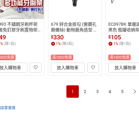
H93 不鏽鋼牙刷杯架
679 鋅合金掛勾 (需鑽孔
EC097BK 單
無痕免釘膠牙刷置物架
鎖螺絲) 動物鹿角造型 掛
黑色 瓶罐收納
無痕黏貼 【易利裝】
衣勾 衣帽勾
49
330
105
$
$
1
%
(賺
1
點)
1
%
(賺
3
點)
1
%
(賺
1
點)
1800免運
滿1800免運
滿1800免運
放入購物車
放入購物車
放入購物車
1
2
3
4
5
回店家首頁