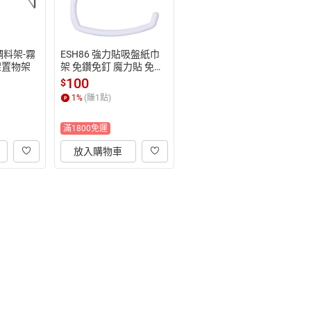
層調料架-霧
ESH86 強力貼吸盤紙巾
架置物架
架 免鑽免釘 魔力貼 免打
孔 浴室廚房收納
100
$
1
%
(賺
1
點)
滿1800免運
放入購物車