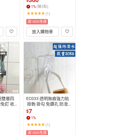
360
收納
1
%
(賺
3
點)
(1)
滿1800免運
放入購物車
空鋁雙層四
EC033 透明無痕強力貼
免釘 收
 掛鉤 掛勾 免鑽孔 防潑水
利裝生活
 耐重 收納
7
$
1
%
(1)
滿1800免運