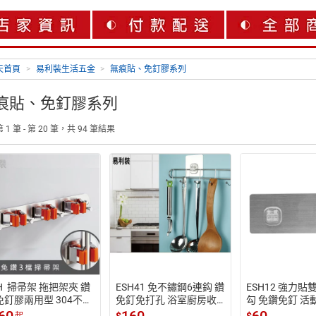
天首頁
>
易利裝生活五金
>
無痕貼、免釘膠系列
痕貼、免釘膠系列
 1 筆 - 第 20 筆，共 94 筆結果
H  掃帚架 拖把架夾 鑽
ESH41 免不鏽鋼6連鈎 鑽
ESH12 強力貼
免釘膠兩用型 304不銹
免釘免打孔 浴室廚房收
勾 免鑽免釘 活
超堅固不生銹
納
$
$