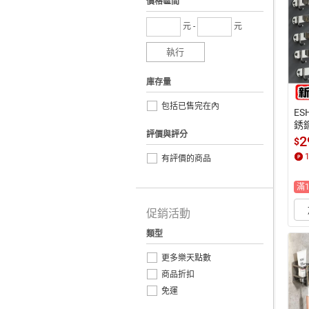
價格區間
元 -
元
執行
庫存量
包括已售完在內
ES
銹鋼
評價與評分
無
2
$
 
有評價的商品
滿
促銷活動
類型
更多樂天點數
商品折扣
免運