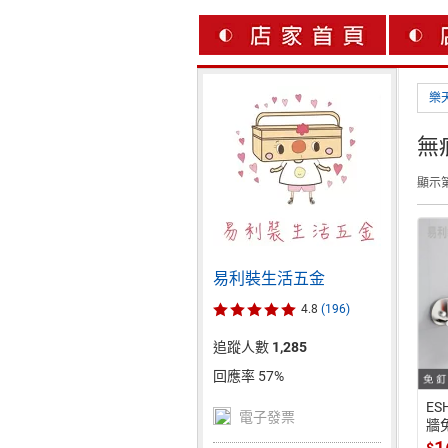
樂
無
顯示第
易利裝生活五金
4.8
(196)
追蹤人數
1,285
回應率 57%
ES
電子發票
牆
鋼
$