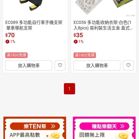
EC089 多功能自行車手機支架
EC056 多功能收納衣架-白色(1
 單車導航支架
入8pcs) 易利裝生活五金 直式
橫式二用 節省空間 輕便輕巧
70
35
$
$
1
%
1
%
滿1800免運
滿1800免運
放入購物車
放入購物車
1