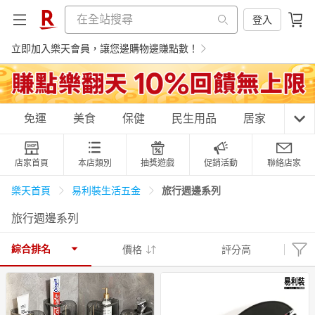
登入
立即加入樂天會員，讓您邊購物邊賺點數！
購物網分類
免運
美食
保健
民生用品
居家
3C
店家首頁
本店類別
抽獎遊戲
促銷活動
聯絡店家
天天免運
美食蛋糕
養生保健
民生用品
旅行週邊系列
樂天首頁
易利裝生活五金
旅行週邊系列
居家生活
3C家電
運動休閒
親子玩具
綜合排名
價格
評分高
女裝
男裝
化妝保養
情趣用品