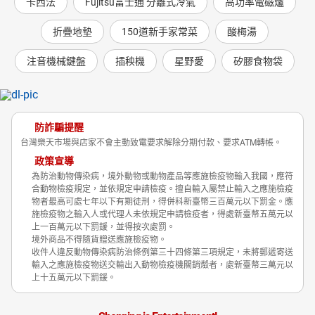
卡西法
Fujitsu富士通 分離式冷氣
高功率電磁爐
折疊地墊
150道新手家常菜
酸梅湯
注音機械鍵盤
插秧機
星野愛
矽膠食物袋
防詐騙提醒
台灣樂天市場與店家不會主動致電要求解除分期付款、要求ATM轉帳。
政策宣導
為防治動物傳染病，境外動物或動物產品等應施檢疫物輸入我國，應符
合動物檢疫規定，並依規定申請檢疫。擅自輸入屬禁止輸入之應施檢疫
物者最高可處七年以下有期徒刑，得併科新臺幣三百萬元以下罰金。應
施檢疫物之輸入人或代理人未依規定申請檢疫者，得處新臺幣五萬元以
上一百萬元以下罰鍰，並得按次處罰。
境外商品不得隨貨贈送應施檢疫物。
收件人違反動物傳染病防治條例第三十四條第三項規定，未將郵遞寄送
輸入之應施檢疫物送交輸出入動物檢疫機關銷燬者，處新臺幣三萬元以
上十五萬元以下罰鍰。