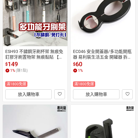
日本購物
電子/紙本書
HOT
ESH93 不鏽鋼牙刷杯架 無痕免
EC046 安全開蓋器/多功能開瓶
釘膠牙刷置物架 無痕黏貼 【易
器 易利裝生活五金 開罐器 拆袋
利裝】
 撕袋「限時大特價」
149
60
$
$
1
%
(賺
1
點)
1
%
滿1800免運
滿1800免運
放入購物車
放入購物車