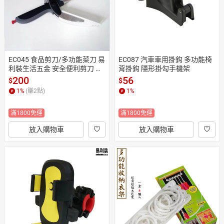
EC045 食品剪刀/多功能菜刀 易
EC087 汽車車用掛鈎 多功能椅
利裝生活五金 安全便利剪刀 切
背掛鈎 隱形掛勾手機架
菜 兩用刀「限時大特價」
200
56
$
$
1
%
(賺
2
點)
1
%
滿1800免運
滿1800免運
放入購物車
放入購物車