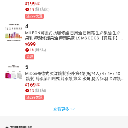
199
$
起
1
%
(賺
1
點起)
滿299免運
4
MILBON哥德式 抗曬修護 日用油 日用霜 生命果油 生命
果乳 極潤修護果油 極潤果露 LS MS GE GS 【貝羅卡】 
 美的三次方
699
$
1
%
(賺
6
點)
免運
5
Milbon哥德式 柔漾護髮系列-第4劑(9g*4入) 4 / 4+ / 4X 
 護髮  絲柔第四劑式 絲柔護 煥金 水妍 潤活 恆羽 金澤護
髮 沖水護髮【貝羅卡】
169
$
起
1
%
(賺
1
點)
滿299免運
查看更多