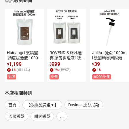
本店最新到貨
Hair angel 髮精靈
ROVENDIS 羅凡迪
JuliArt 覺亞 1000m
 頭皮賦活液 1000m
詩 頭皮調理液1號
l 洗髮精專用壓頭
l 頭皮水 補充包
 毛囊淨化液 頭皮水 
【貝羅卡】
1,199
999
39
$
$
$
【貝羅卡】
調理液 補充包【貝
1
%
(賺
11
點)
1
%
(賺
9
點)
1
%
羅卡】
免運
免運
滿299免運
本店相關類別
首頁
【沙龍品牌館▼】
Davines 達芬尼斯
深層護髮
瞬間護髮
...