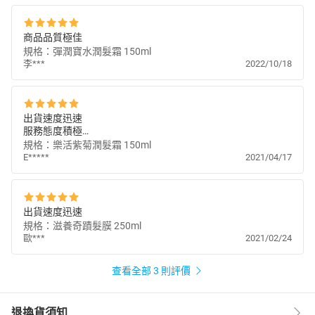
◎滋養奇蹟重建髮膜
商品品質極佳
適用於一般、細軟、粗硬髮皆可
規格：彈潤寶水潤髮霜 150ml
視覺上立刻見效的髮絲強化效果，重現髮絲亮彩光澤
李***
2022/10/18
使用方法：取適當的量均勻塗抹於洗淨擦拭乾後的頭髮至髮
中到髮尾，靜置3分鐘後梳開後沖淨
出貨速度迅速
依照規定網頁上不得提供成分及使用效果說明，購買前
服務態度積極
說明
請親自查詢官網
商品品質極佳
規格：樂活紫菊潤髮霜 150ml
E*****
2021/04/17
1.請勿使用在有傷口，紅腫及皮膚異常部位。
2.若使用後產生不適現象，立即停止使用並且洽詢皮膚
科醫師。
備註
3.敏弱性肌膚者,請於耳根部位先做少量使用,無刺激反應
出貨速度迅速
再使用。
規格：滋養奇蹟髮膜 250ml
歐***
2021/02/24
4.請將本產品放置陰暗處或是陽光無法直射處保存。
查看全部 3 則評價
退換貨須知