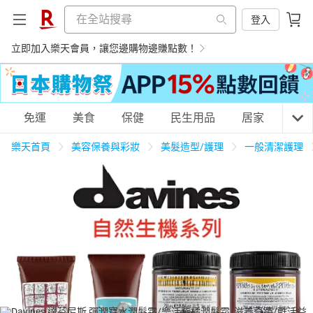
登入
立即加入樂天會員，讓您邊購物邊賺點數！
購物網分類
免運
美食
保健
民生用品
居家
3C
樂天首頁
美容保養與彩妝
美髮造型/護理
一般清潔護理
天天免運
美食蛋糕
養生保健
民生用品
居家生活
3C家電
運動休閒
親子玩具
女裝
男裝
化妝保養
情趣用品