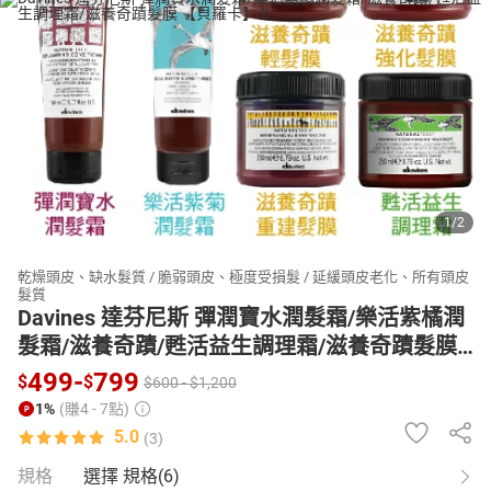
日本購物
電子/紙本書
HOT
1
/
2
乾燥頭皮、缺水髮質 / 脆弱頭皮、極度受損髮 / 延緩頭皮老化、所有頭皮
髮質
Davines 達芬尼斯 彈潤寶水潤髮霜/樂活紫橘潤
髮霜/滋養奇蹟/甦活益生調理霜/滋養奇蹟髮膜
【貝羅卡】
499
-
799
$
$
$
600
-
$
1,200
1%
(賺4 - 7點)
5.0
(3)
規格
選擇 規格(6)