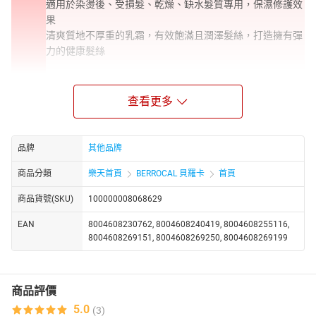
適用於染燙後、受損髮、乾燥、缺水髮質專用，保濕修護效
果
清爽質地不厚重的乳霜，有效飽滿且潤澤髮絲，打造擁有彈
力的健康髮絲
◎樂活紫菊潤髮霜
針對所有頭皮與髮質專用的大眾潤髮霜
查看更多
居家護髮最基礎的護理，提供強效保濕效果
甦活益生調理霜
品牌
其他品牌
針對頭皮老化、敏感頭皮、細軟髮質專用
商品分類
樂天首頁
BERROCAL 貝羅卡
首頁
能溫和滋潤與滋養頭皮和秀髮，並有效潤澤髮絲，使頭髮柔
亮健康，不使髮根扁塌
沙龍教
商品貨號(SKU)
100000008068629
育資料
◎滋養奇蹟輕髮膜
EAN
8004608230762, 8004608240419, 8004608255116,
適用於一般與細軟髮適用專用
8004608269151, 8004608269250, 8004608269199
滋養保濕，使用後髮私觸感柔軟並富光光澤感
◎滋養奇蹟強化髮膜
商品評價
粗硬髮適用
5.0
(3)
深度強效保濕，超強滋潤效果，重現健康髮質的柔順度