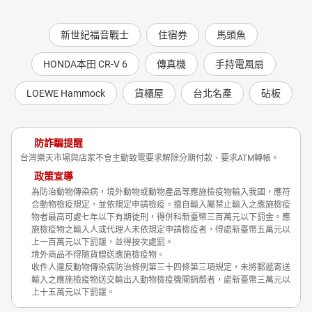
新世紀福音戰士
住宿券
馬頭魚
HONDA本田 CR-V 6
傳真機
手持電風扇
LOEWE Hammock
貨櫃屋
台北名產
砧板
防詐騙提醒
台灣樂天市場與店家不會主動致電要求解除分期付款、要求ATM轉帳。
政策宣導
為防治動物傳染病，境外動物或動物產品等應施檢疫物輸入我國，應符
合動物檢疫規定，並依規定申請檢疫。擅自輸入屬禁止輸入之應施檢疫
物者最高可處七年以下有期徒刑，得併科新臺幣三百萬元以下罰金。應
施檢疫物之輸入人或代理人未依規定申請檢疫者，得處新臺幣五萬元以
上一百萬元以下罰鍰，並得按次處罰。
境外商品不得隨貨贈送應施檢疫物。
收件人違反動物傳染病防治條例第三十四條第三項規定，未將郵遞寄送
輸入之應施檢疫物送交輸出入動物檢疫機關銷燬者，處新臺幣三萬元以
上十五萬元以下罰鍰。