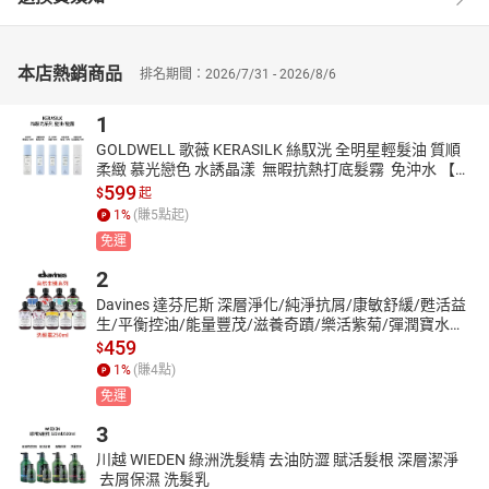
本店熱銷商品
排名期間：2026/7/31 - 2026/8/6
1
GOLDWELL 歌薇 KERASILK 絲馭洸 全明星輕髮油 質順
柔緻 慕光戀色 水誘晶漾  無暇抗熱打底髮霧  免沖水 【貝
羅卡】
599
$
起
1
%
(賺
5
點起)
免運
2
Davines 達芬尼斯 深層淨化/純淨抗屑/康敏舒緩/甦活益
生/平衡控油/能量豐茂/滋養奇蹟/樂活紫菊/彈潤寶水洗
髮露250ml 【貝羅卡】
459
$
1
%
(賺
4
點)
免運
3
川越 WIEDEN 綠洲洗髮精 去油防澀 賦活髮根 深層潔淨
 去屑保濕 洗髮乳