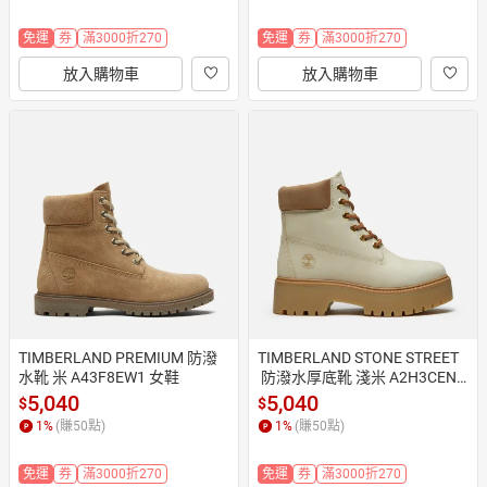
免運
券
滿3000折270
免運
券
滿3000折270
放入購物車
放入購物車
TIMBERLAND PREMIUM 防潑
TIMBERLAND STONE STREET
水靴 米 A43F8EW1 女鞋
 防潑水厚底靴 淺米 A2H3CEN7
 女鞋
5,040
5,040
$
$
1
%
(賺
50
點)
1
%
(賺
50
點)
免運
券
滿3000折270
免運
券
滿3000折270