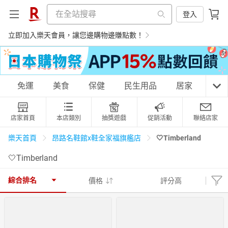
登入
立即加入樂天會員，讓您邊購物邊賺點數！
購物網分類
免運
美食
保健
民生用品
居家
3C
店家首頁
本店類別
抽獎遊戲
促銷活動
聯絡店家
天天免運
美食蛋糕
養生保健
民生用品
🤍Timberland
樂天首頁
昂路名鞋館x鞋全家福旗艦店
🤍Timberland
居家生活
3C家電
運動休閒
親子玩具
綜合排名
價格
評分高
女裝
男裝
化妝保養
情趣用品