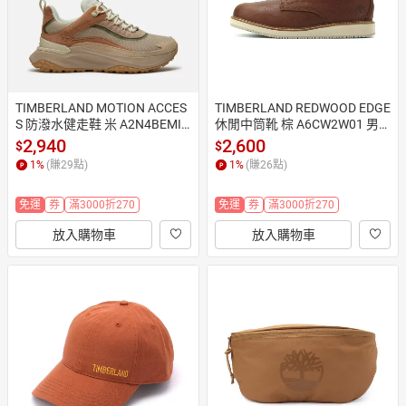
TIMBERLAND MOTION ACCES
TIMBERLAND REDWOOD EDGE 
S 防潑水健走鞋 米 A2N4BEMI
休閒中筒靴 棕 A6CW2W01 男
 女鞋
鞋
2,940
2,600
$
$
1
%
(賺
29
點)
1
%
(賺
26
點)
免運
券
滿3000折270
免運
券
滿3000折270
放入購物車
放入購物車