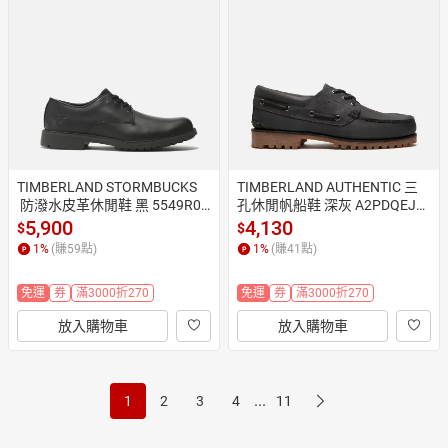
TIMBERLAND STORMBUCKS
TIMBERLAND AUTHENTIC 三
 防潑水皮革休閒鞋 黑 5549R00
孔休閒帆船鞋 深灰 A2PDQEJV
1 男鞋
 男鞋
5,900
4,130
$
$
1
%
(賺
59
點)
1
%
(賺
41
點)
免運
券
滿3000折270
免運
券
滿3000折270
放入購物車
放入購物車
...
1
2
3
4
11