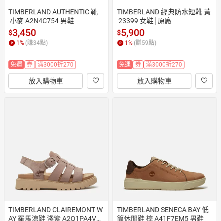
TIMBERLAND AUTHENTIC 靴
TIMBERLAND 經典防水短靴 黃
 小麥 A2N4C754 男鞋
 23399 女鞋│原廠
3,450
5,900
$
$
1
%
(賺
34
點)
1
%
(賺
59
點)
免運
券
滿3000折270
免運
券
滿3000折270
放入購物車
放入購物車
TIMBERLAND CLAIREMONT W
TIMBERLAND SENECA BAY 低
AY 羅馬涼鞋 淺紫 A2Q1PA4V
筒休閒鞋 棕 A41F7EM5 男鞋