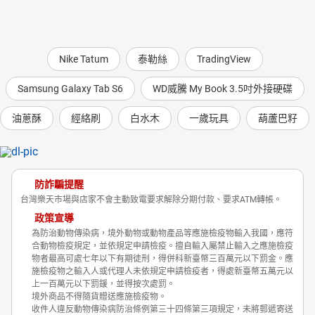
Nike Tatum
泰勒絲
TradingView
Samsung Galaxy Tab S6
WD威騰 My Book 3.5吋外接硬碟
油蔥酥
經絡刷
白水木
一歲玩具
葫蘆巴籽
防詐騙提醒
台灣樂天市場與店家不會主動致電要求解除分期付款、要求ATM轉帳。
政策宣導
為防治動物傳染病，境外動物或動物產品等應施檢疫物輸入我國，應符
合動物檢疫規定，並依規定申請檢疫。擅自輸入屬禁止輸入之應施檢疫
物者最高可處七年以下有期徒刑，得併科新臺幣三百萬元以下罰金。應
施檢疫物之輸入人或代理人未依規定申請檢疫者，得處新臺幣五萬元以
上一百萬元以下罰鍰，並得按次處罰。
境外商品不得隨貨贈送應施檢疫物。
收件人違反動物傳染病防治條例第三十四條第三項規定，未將郵遞寄送