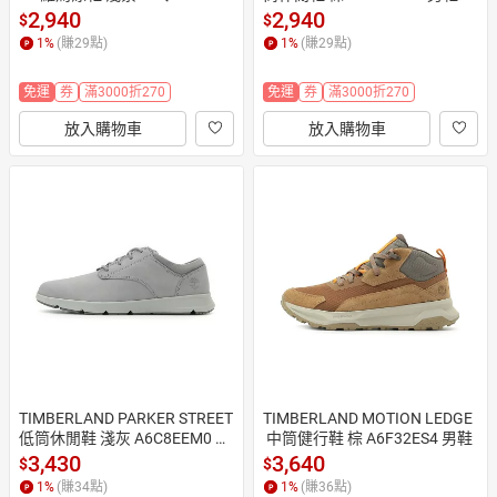
 女鞋 治裝激推
2,940
2,940
$
$
1
%
(賺
29
點)
1
%
(賺
29
點)
免運
券
滿3000折270
免運
券
滿3000折270
放入購物車
放入購物車
TIMBERLAND PARKER STREET 
TIMBERLAND MOTION LEDGE
低筒休閒鞋 淺灰 A6C8EEM0 男
 中筒健行鞋 棕 A6F32ES4 男鞋
鞋
3,430
3,640
$
$
1
%
(賺
34
點)
1
%
(賺
36
點)