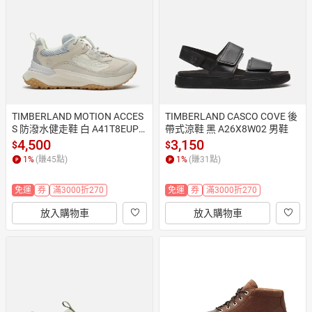
日本購物
電子/紙本書
HOT
TIMBERLAND MOTION ACCES
TIMBERLAND CASCO COVE 後
S 防潑水健走鞋 白 A41T8EUP
帶式涼鞋 黑 A26X8W02 男鞋
 女鞋
4,500
3,150
$
$
1
%
(賺
45
點)
1
%
(賺
31
點)
免運
券
滿3000折270
免運
券
滿3000折270
放入購物車
放入購物車