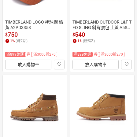
TIMBERLAND LOGO 棒球帽 橘
TIMBERLAND OUTDOOR L&F T
黃 A2PD3358
FO SLING 斜背腰包 土黃 A5SV
FP47
750
540
$
$
1
%
(賺
7
點)
1
%
(賺
5
點)
滿899免運
券
滿3000折270
滿899免運
券
滿3000折270
放入購物車
放入購物車