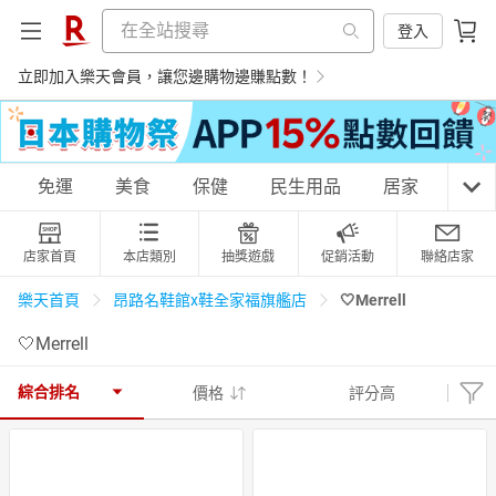
登入
立即加入樂天會員，讓您邊購物邊賺點數！
購物網分類
免運
美食
保健
民生用品
居家
3C
店家首頁
本店類別
抽獎遊戲
促銷活動
聯絡店家
天天免運
美食蛋糕
養生保健
民生用品
🤍Merrell
樂天首頁
昂路名鞋館x鞋全家福旗艦店
🤍Merrell
居家生活
3C家電
運動休閒
親子玩具
綜合排名
價格
評分高
女裝
男裝
化妝保養
情趣用品