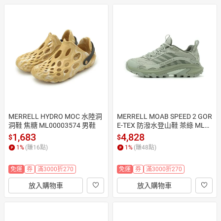
MERRELL HYDRO MOC 水陸洞
MERRELL MOAB SPEED 2 GOR
洞鞋 焦糖 ML00003574 男鞋
E-TEX 防潑水登山鞋 茶綠 ML00
003622 女鞋
1,683
4,828
$
$
1
%
(賺
16
點)
1
%
(賺
48
點)
免運
券
滿3000折270
免運
券
滿3000折270
放入購物車
放入購物車