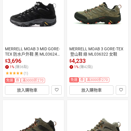
日本購物
電子/紙本書
HOT
MERRELL MOAB 3 MID GORE-
MERRELL MOAB 3 GORE-TEX
TEX 防水戶外鞋 黑 ML036243
 登山鞋 綠 ML036322 女鞋
 男鞋
3,696
4,233
$
$
1
%
(賺
36
點)
1
%
(賺
42
點)
(1)
免運
券
滿3000折270
免運
券
滿3000折270
放入購物車
放入購物車