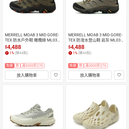
MERRELL MOAB 3 MID GORE-
MERRELL MOAB 3 MID GORE-
TEX 防水戶外鞋 橄欖綠 ML035
TEX 防潑水登山鞋 岩灰 ML035
791 男鞋
793 男鞋
4,488
4,488
$
$
1
%
(賺
44
點)
1
%
(賺
44
點)
免運
券
滿3000折270
免運
券
滿3000折270
放入購物車
放入購物車