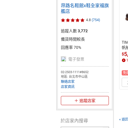
昂路名鞋館x鞋全家福旗
艦店
4.8
(754)
追蹤人數
3,772
備貨時間較長
TI
帆船
回應率 70%
5
$
電子發票
02-2503-1111#8652
免
地區: 台北市中山區
聯絡店家
店家資訊
追蹤店家
« 返
於店家內搜尋