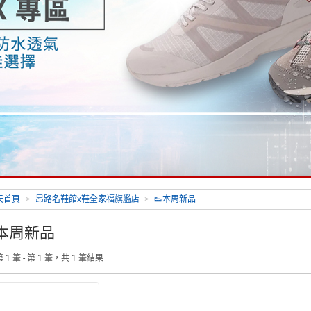
天首頁
>
昂路名鞋館x鞋全家福旗艦店
>
👟本周新品
本周新品
 1 筆 - 第 1 筆，共 1 筆結果