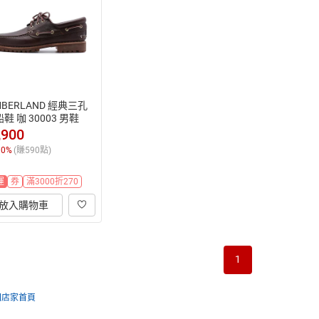
MBERLAND 經典三孔
鞋 咖 30003 男鞋
,900
10
%
(賺
590
點)
運
券
滿3000折270
放入購物車
1
回店家首頁