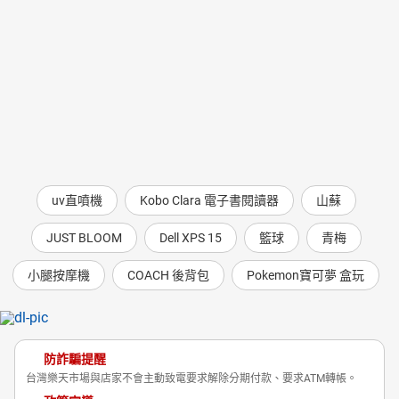
uv直噴機
Kobo Clara 電子書閱讀器
山蘇
JUST BLOOM
Dell XPS 15
籃球
青梅
小腿按摩機
COACH 後背包
Pokemon寶可夢 盒玩
防詐騙提醒
台灣樂天市場與店家不會主動致電要求解除分期付款、要求ATM轉帳。