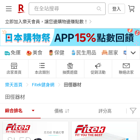
登入
立即加入樂天會員，讓您邊購物邊賺點數！
購物網分類
免運
美食
保健
民生用品
居家
3C
店家首頁
本店類別
抽獎遊戲
促銷活動
聯絡店家
天天免運
美食蛋糕
養生保健
民生用品
田徑器材
樂天首頁
Fitek健身網
田徑器材
居家生活
3C家電
運動休閒
親子玩具
綜合排名
價格
評分高
女裝
男裝
化妝保養
情趣用品