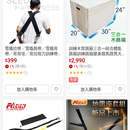
日本購物
電子/紙本書
HOT
雪橇拉帶／雪橇肩帶／雪橇背
訓練木質跳箱三合一綜合體能
帶／背背佳／背拉阻力訓練帶
跳箱訓練跳箱健身跳馬跳凳大
／負重拖帶／輪胎拖拉帶／背
跳箱大號跳箱Plyo Box／Jump
399
2,990
$
$
帶拉繩／負重背帶／雪橇背心
 Box【Fitek健身網】
1
%
(賺
3
點)
1
%
(賺
29
點)
／肩膀帶／健身負重帶阻力帶
(1)
(1)
／Sled Harness【Fitek健身
網】
免運
放入購物車
放入購物車