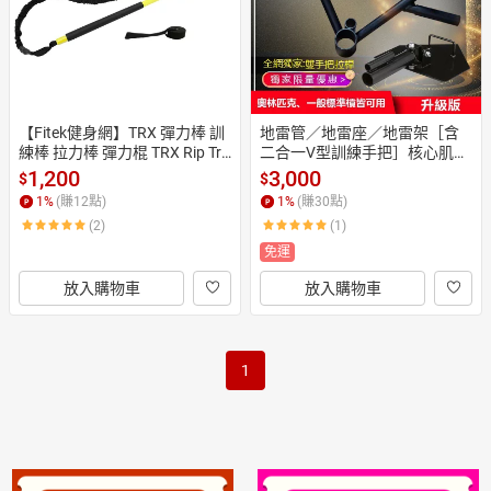
【Fitek健身網】TRX 彈力棒 訓
地雷管／地雷座／地雷架［含
練棒 拉力棒 彈力棍 TRX Rip Tra
二合一V型訓練手把］核心肌群
iner
訓練器整套【Fitek健身網】
1,200
3,000
$
$
1
%
(賺
12
點)
1
%
(賺
30
點)
(2)
(1)
免運
放入購物車
放入購物車
1