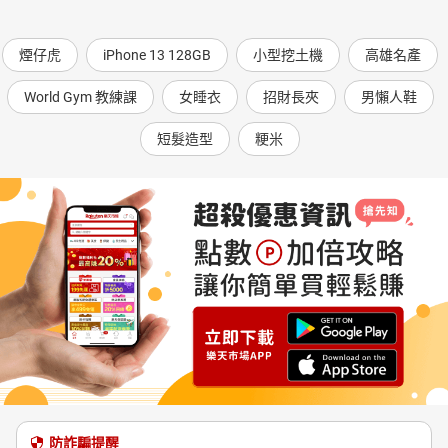
煙仔虎
iPhone 13 128GB
小型挖土機
高雄名產
World Gym 教練課
女睡衣
招財長夾
男懶人鞋
短髮造型
粳米
防詐騙提醒