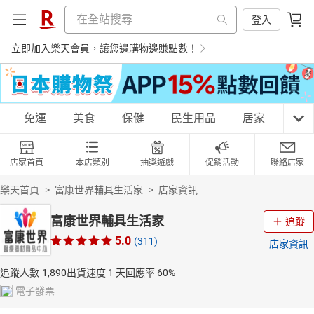
登入
立即加入樂天會員，讓您邊購物邊賺點數！
購物網分類
免運
美食
保健
民生用品
居家
3C
店家首頁
本店類別
抽獎遊戲
促銷活動
聯絡店家
天天免運
美食蛋糕
養生保健
民生用品
樂天首頁
>
富康世界輔具生活家
>
店家資訊
富康世界輔具生活家
追蹤
5.0
(311)
店家資訊
居家生活
3C家電
運動休閒
親子玩具
追蹤人數
1,890
出貨速度
1 天
回應率
60%
電子發票
女裝
男裝
化妝保養
情趣用品