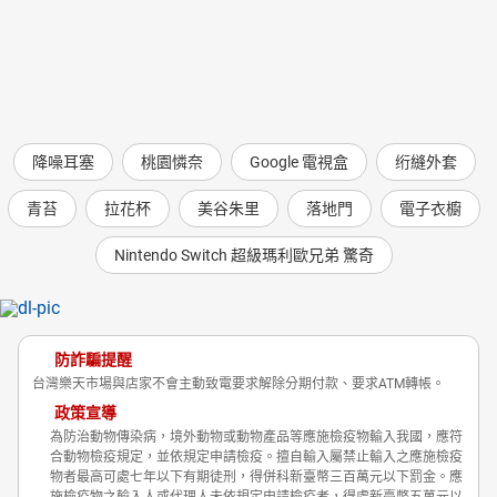
(2) 若商品發生因不當使用、拆卸等人為因素所致之損
毀、磨損、刮傷、髒污、包裝破損不完整之情況，導致無
法完整退回本店鋪時，本店鋪將向您酌收回復原狀之費
用，或依商品之保存狀況按比例向您請求商品之價額。
降噪耳塞
桃園憐奈
Google 電視盒
绗縫外套
青苔
拉花杯
美谷朱里
落地門
電子衣櫥
Nintendo Switch 超級瑪利歐兄弟 驚奇
防詐騙提醒
台灣樂天市場與店家不會主動致電要求解除分期付款、要求ATM轉帳。
政策宣導
為防治動物傳染病，境外動物或動物產品等應施檢疫物輸入我國，應符
合動物檢疫規定，並依規定申請檢疫。擅自輸入屬禁止輸入之應施檢疫
物者最高可處七年以下有期徒刑，得併科新臺幣三百萬元以下罰金。應