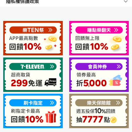
隱私權保護政策
方便與銀行做信用卡資料核對 。
當您在網站上完成訂單購買程序並選擇付款方式，本公
一、 依消保法第十九條第二項及行政院公佈之通訊交易
經樂天市場與信用卡中心進行身份以及資料核對後，無任何問
您的帳戶資料和個人檔案均有密碼保護，建議您不要將帳
司在確認訂單後，會盡快將商品送達指定配送定點，安
解除權合理例外情事適用準則，本店對於下列商品，恕不
題，則店家將進行請款及配送程序。
號密碼揭露給任何人，本公司決不會在電話或電子郵件詢
若您的信用卡資料與信用卡中心不符，店家將會主動與您連絡再
提供消費者保護法七天猶豫期之適用：
全又方便。
次確認資料。
問您的密碼，亦不會主動將您的資料外流出去。敝公司所
(一) 商品有易於腐敗、保存期限較短或解約時即將逾期
※請務必留下可連絡之通訊電話，以利宅配公司連繫。
獲得的用戶重要信息(地址、姓名、電子信箱等)決不會轉
之性質。因其本身容易快速變質腐壞，保存期限少於七
LINE Pay
讓或使用於第三方，但法院、警察機構等國家機關的調用
日，或雖較七日稍長，惟解約時即將逾期，均不適宜退還
一般宅配(多為黑貓宅配寄送)
提請，則不在此限。
後再出售。
本商品不開放試用
LINE Pay 是 LINE 推出的行動支付平台，綁定任一發卡銀行的信
用卡/簽帳金融卡，結帳時輸入專屬密碼即可完成付款。
(二) 依您要求所為之客製化商品。因您有充裕的資料與
1.商品一經開封將影響您退貨權益
LINE Pay 亦與一卡通公司合作推出 一卡通MONEY，註冊並連結
時間選擇是否進行本次交易。
2.因個人因素退貨需負擔來回運費
銀行帳戶儲值，即可使用儲值金額付款。
(三) 報紙、期刊或雜誌。因此類出版品具有時效性。
3.下標視同同意本賣場規則
使用 LINE Pay 時需使用 iOS 及 Android 智慧型手機，並請務必
將 LINE 應用程式更新至最新版本。
(四) 經您拆封之影音商品或電腦軟體。
~富康世界醫療器材用品中心~官
(五) 非以有形媒介提供之數位內容或一經提供即為完成
網
:http://fuekan-world.com.tw
AFTEE先享後付
之線上服務，經您事先同意始提供。
公司貨、全新品，完善售後服務
諮詢專線
(六) 已拆封之個人衛生用品。
(02)2600-0149 / 0911-490-313/
AFTEE先享後付是一種收到商品之後，才付款的一種支付方式。
(七) 國際航空客運服務。如:機票等。
如未於期限內完成指示之步驟，訂單將會自動取消，需請您重新
如對商有任何疑問需要諮詢，歡迎您的來電或
(八) 依消保法第十七條第一項經主管機關已公告定型化
訂購。使用AFTEE服務時需使用手機接收驗證簡訊，請務必確保
留言
手機訊號暢通。AFTEE先享後付是由恩沛科技股份有限公司提
契約應記載及不得記載事項規定之商品或服務。如:藝文展
供，當您使用本服務視為您已同意
服務條款
（含個人資料告知聲
演票券、旅遊住宿票券等。
明）。其餘相關事項請參
常見問題
。