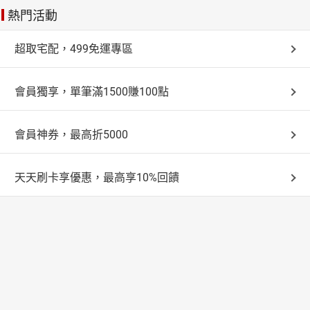
二、 如非前條所列商品，則本店提供所有消費者收受商
熱門活動
不可網路販售僅提供資訊
品後七天猶豫期之權利。自您收訖商品後起算七天內，如
ATM轉帳
價格僅供參考請來電諮詢或洽門市02-26000149
您不願買受所收受之商品，請您退回商品並以書面或E-
超取宅配，499免運專區
您在樂天網站購買商品時，可利用全台【ATM】進行付款。當您
mail通知本店鋪，本店鋪將立即為您處理退貨事宜。
在網站上完成訂購後，會由樂天自動將【轉入帳號】發送至您在
便利帶
三、 在您收到貨品後，請儘速確認您所訂購的商品，如
樂天所登錄的信箱中。
有非人為因素所致之商品損毀、刮傷、或運輸過程造成包
※提醒您在使用【ATM】的機器時請選擇轉帳功能，再輸入信件
會員獨享，單筆滿1500賺100點
中的轉入帳號，完成交易後金融機構會收取相關的手續費用(一
裝破損不完整的情形，請您儘速通知本公司客服人員，我
7-11 門市取貨
般是15元)，我們並不會向您收取任何的費用，請您安心使用。
們會進行商品瑕疵或損壞鑑定，並儘速為您更換新品。
會員神券，最高折5000
四、 如您需辦理退換貨時，請E-mail或來電至本店鋪，
當您在樂天網站購買商品時，可利用7-11 門市取貨的服
宅配通貨到付款
並提供以下資訊：
務，將訂購的商品送至您所指定的7-11門市。
(1) 訂單號碼
商品會透過台灣宅配通送達指定配送定點，再直接付款即可，安
天天刷卡享優惠，最高享10%回饋
(2) 姓名及聯絡電話，以及E-mail地址
全又方便。
新竹物流
(3) 退、換貨原因(非必填)
完成訂購手續，不代表交易已經完成或契約已經成立，倘若
五、 當您欲退貨時，依民法規定，您與本店鋪應互負交
交易條件有誤、商品無存貨、服務無法提供、或有其他正當
易解除回復原狀之責，因此：
理由之情形，店舖得於您訂購後兩個工作日內拒絕該筆交
(1) 請您維持商品之全新狀態，並請確保主要商品、使用
易。
手冊、註冊回函、週邊零件、發票、相關配件等均無任何
遺漏，連同原來的包裝一併退回，以便本店鋪為您處理退
款事宜。