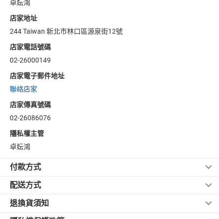
卓妘鴻
店家地址
244 Taiwan 新北市林口區源泉街12號
店家電話號碼
02-26000149
店家電子郵件地址
聯絡店家
店家傳真號碼
02-26086076
隱私權主管
卓妘鴻
付款方式
配送方式
信用卡付款
退換貨須知
黑貓宅急便/常溫
《信用卡付款(一次付清/分期付款)》：
如果訂購時選擇信用卡付款，須請您務必詳實填寫您的資料，以
依據消費者保護法之規定，請您注意下列退換貨資訊：