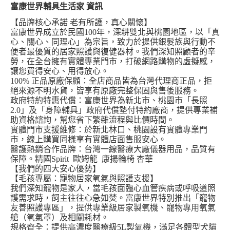
富康世界輔具生活家 資訊
【品牌核心承諾 老有所護，真心關懷】
富康世界成立於民國100年，深耕雙北與桃園地區，以「真
日本購物
電子/紙本書
心、關心、同理心」為宗旨，致力於提供銀髮族與行動不
HOT
便者最優質的居家照護與復健器材。我們深知照顧者的辛
勞，在全台擁有實體專業門市，打破網路購物的虛擬感，
讓您買得安心、用得放心。
100%
正品原廠保顧：全店商品皆為台灣代理商正品，拒
絕來源不明水貨，皆享有原廠完整保固與售後服務。
政府特約特惠代償：富康世界為新北市、桃園市「長照
2.0」及「身障輔具」政府代償墊付特約廠商，提供專業補
助資格諮詢，幫您省下繁雜流程與比價時間。
實體門市支援維修：於新北林口、桃園設有實體專業門
市，線上購買同樣享有實體店面售服安心。
醫護熱銷合作品牌：台灣一線醫療大廠儀器用品，品質有
保障。精國Spirit 歐姆龍 康揚輪椅 杏華
【我們的四大安心優勢】
【毛孩專屬：寵物居家氧氣與照護支援】
我們深知寵物是家人，當毛孩面臨心血管疾病或呼吸道照
護需求時，飼主往往心急如焚。富康世界特別推出「寵物
友善照護專區」，提供專業級居家製氧機、寵物專用氧氣
艙（氧氣罩）及相關耗材。
規格齊全：提供高濃度醫療級5L製氧機，滿足各體型犬貓