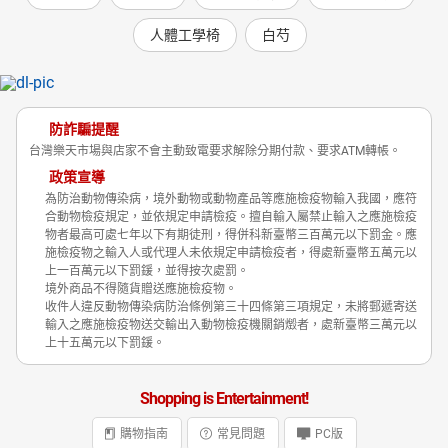
人體工學椅
白芍
防詐騙提醒
台灣樂天市場與店家不會主動致電要求解除分期付款、要求ATM轉帳。
政策宣導
為防治動物傳染病，境外動物或動物產品等應施檢疫物輸入我國，應符
合動物檢疫規定，並依規定申請檢疫。擅自輸入屬禁止輸入之應施檢疫
物者最高可處七年以下有期徒刑，得併科新臺幣三百萬元以下罰金。應
施檢疫物之輸入人或代理人未依規定申請檢疫者，得處新臺幣五萬元以
上一百萬元以下罰鍰，並得按次處罰。
境外商品不得隨貨贈送應施檢疫物。
收件人違反動物傳染病防治條例第三十四條第三項規定，未將郵遞寄送
輸入之應施檢疫物送交輸出入動物檢疫機關銷燬者，處新臺幣三萬元以
上十五萬元以下罰鍰。
Shopping is Entertainment!
購物指南
常見問題
PC版