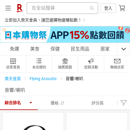
登入
立即加入樂天會員，讓您邊購物邊賺點數！
購物網分類
免運
美食
保健
民生用品
居家
3C
店家首頁
本店類別
抽獎遊戲
促銷活動
聯絡店家
天天免運
美食蛋糕
養生保健
民生用品
音響/喇叭
樂天首頁
Flying Acoustic
音響/喇叭
居家生活
3C家電
運動休閒
親子玩具
綜合排名
價格
評分高
女裝
男裝
化妝保養
情趣用品