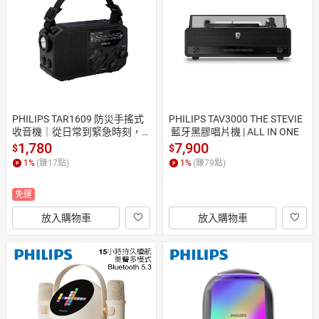
日本購物
電子/紙本書
HOT
PHILIPS TAR1609 防災手搖式
PHILIPS TAV3000 THE STEVIE
收音機｜從日常到緊急時刻，
 藍牙黑膠唱片機 | ALL IN ONE
萬能收音機一台在手安心無
1,780
7,900
$
$
憂！
1
%
(賺
17
點)
1
%
(賺
79
點)
免運
放入購物車
放入購物車