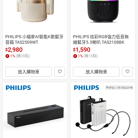
PHILIPS 小福麥AI智能K歌藍牙
PHILIPS 炫彩RGB強力低音無
音箱 TAS2509WT
線藍牙5.3喇叭 TAS2108BK
2,980
1,590
$
$
1
%
(賺
29
點)
1
%
(賺
15
點)
放入購物車
放入購物車