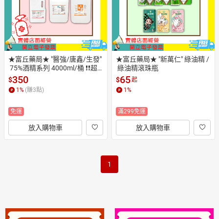
★富丘藥局★ "醫強/唐鑫/生發"
★富丘藥局★ "新萬仁" 綠油精 /
 75%酒精系列 4000ml/桶 ❗❗超
 綠油精滾珠瓶
取限一桶，宅配限6桶❗❗
350
65
$
$
起
1
%
(賺
3
點)
1
%
免運
滿299免運
放入購物車
放入購物車
1