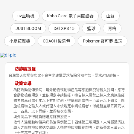
uv直噴機
Kobo Clara 電子書閱讀器
山蘇
JUST BLOOM
Dell XPS 15
籃球
青梅
小腿按摩機
COACH 後背包
Pokemon寶可夢 盒玩
防詐騙提醒
台灣樂天市場與店家不會主動致電要求解除分期付款、要求ATM轉帳。
政策宣導
為防治動物傳染病，境外動物或動物產品等應施檢疫物輸入我國，應符
合動物檢疫規定，並依規定申請檢疫。擅自輸入屬禁止輸入之應施檢疫
物者最高可處七年以下有期徒刑，得併科新臺幣三百萬元以下罰金。應
施檢疫物之輸入人或代理人未依規定申請檢疫者，得處新臺幣五萬元以
上一百萬元以下罰鍰，並得按次處罰。
境外商品不得隨貨贈送應施檢疫物。
收件人違反動物傳染病防治條例第三十四條第三項規定，未將郵遞寄送
輸入之應施檢疫物送交輸出入動物檢疫機關銷燬者，處新臺幣三萬元以
上十五萬元以下罰鍰。