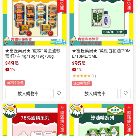
日本購物
電子/紙本書
HOT
★富丘藥局★ "虎標" 萬金油軟
★富丘藥局★ "萬應白花油"20M
膏 紅/白 4g/10g/19g/30g
L/10ML/5ML
49
95
$
$
起
起
1
%
1
%
(1)
滿299免運
滿299免運
放入購物車
放入購物車