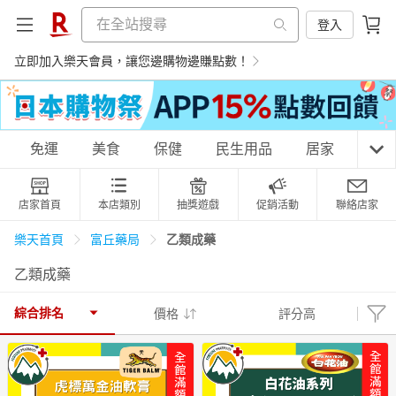
登入
立即加入樂天會員，讓您邊購物邊賺點數！
購物網分類
免運
美食
保健
民生用品
居家
3C
店家首頁
本店類別
抽獎遊戲
促銷活動
聯絡店家
天天免運
美食蛋糕
養生保健
民生用品
乙類成藥
樂天首頁
富丘藥局
乙類成藥
居家生活
3C家電
運動休閒
親子玩具
綜合排名
價格
評分高
女裝
男裝
化妝保養
情趣用品