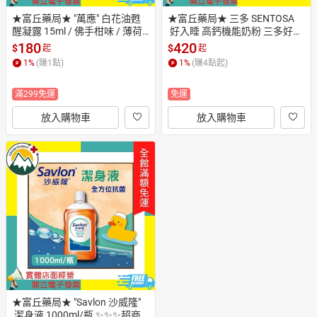
★富丘藥局★ "萬應" 白花油甦
★富丘藥局★ 三多 SENTOSA
醒凝露 15ml / 佛手柑味 / 薄荷
 好入睡 高鈣機能奶粉 三多好入
菁蒂 / 甜心萊姆 / 山茶花
睡 好入睡
180
420
$
$
起
起
1
%
(賺
1
點)
1
%
(賺
4
點起)
滿299免運
免運
放入購物車
放入購物車
★富丘藥局★ "Savlon 沙威隆"
 潔身液 1000ml/瓶 ✨✨✨超商