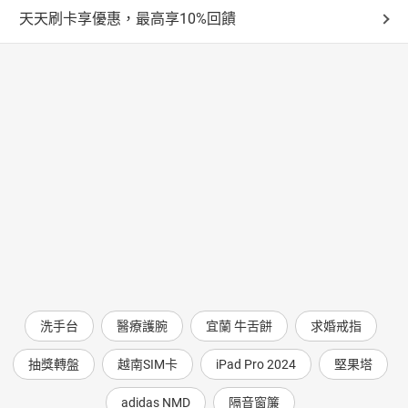
天天刷卡享優惠，最高享10%回饋
洗手台
醫療護腕
宜蘭 牛舌餅
求婚戒指
抽獎轉盤
越南SIM卡
iPad Pro 2024
堅果塔
adidas NMD
隔音窗簾