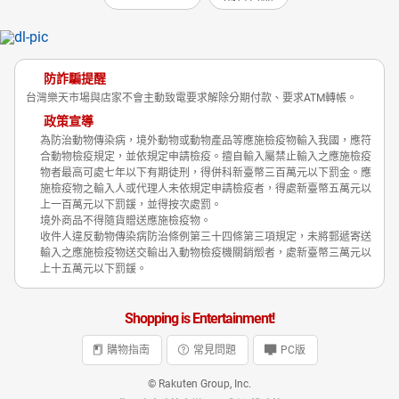
防詐騙提醒
台灣樂天市場與店家不會主動致電要求解除分期付款、要求ATM轉帳。
政策宣導
為防治動物傳染病，境外動物或動物產品等應施檢疫物輸入我國，應符
合動物檢疫規定，並依規定申請檢疫。擅自輸入屬禁止輸入之應施檢疫
物者最高可處七年以下有期徒刑，得併科新臺幣三百萬元以下罰金。應
施檢疫物之輸入人或代理人未依規定申請檢疫者，得處新臺幣五萬元以
上一百萬元以下罰鍰，並得按次處罰。
境外商品不得隨貨贈送應施檢疫物。
收件人違反動物傳染病防治條例第三十四條第三項規定，未將郵遞寄送
輸入之應施檢疫物送交輸出入動物檢疫機關銷燬者，處新臺幣三萬元以
上十五萬元以下罰鍰。
Shopping is Entertainment!
購物指南
常見問題
PC版
© Rakuten Group, Inc.