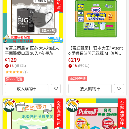
日本購物
電子/紙本書
HOT
★富丘藥局★ 匠心 大人物成人
【富丘藥局】"日本大王" Attent
平面醫療口罩 30入/盒 墨灰
o 愛適長時間元氣褲 M（9片）/ 
L（8片）
129
219
$
$
1
%
(賺
1
點)
1
%
(賺
2
點)
(1)
滿299免運
滿299免運
放入購物車
放入購物車