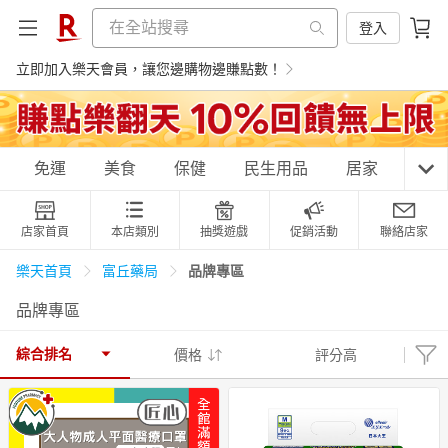
登入
立即加入樂天會員，讓您邊購物邊賺點數！
購物網分類
免運
美食
保健
民生用品
居家
3C
店家首頁
本店類別
抽獎遊戲
促銷活動
聯絡店家
天天免運
美食蛋糕
養生保健
民生用品
品牌專區
樂天首頁
富丘藥局
品牌專區
居家生活
3C家電
運動休閒
親子玩具
綜合排名
價格
評分高
女裝
男裝
化妝保養
情趣用品