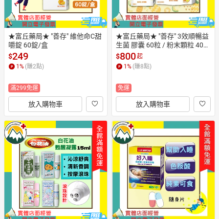
★富丘藥局★ "善存" 維他命C甜
★富丘藥局★ "善存" 3效順暢益
嚼錠 60錠/盒
生菌 膠囊 60粒 / 粉末顆粒 40包 
善存益生菌 益生菌 三效順暢益
249
800
$
$
起
生菌
1
%
(賺
2
點)
1
%
(賺
8
點)
滿299免運
免運
放入購物車
放入購物車