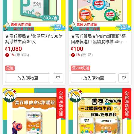
★富丘藥局★ "悠活原力" 300億
★富丘藥局★"Pulmoll寶潤" 德
純淨益生菌 30入
國原裝進口 無糖潤喉糖 45g 超
涼薄荷|山茶尤加利|櫻桃|檸檬|橘
1,080
100
$
$
子
1
%
(賺
10
點)
1
%
(賺
1
點)
免運
滿299免運
放入購物車
放入購物車