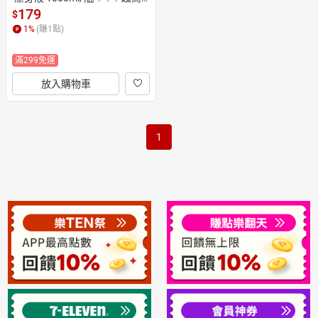
取件最多4瓶✨✨✨
179
$
1
%
(賺
1
點)
滿299免運
放入購物車
1