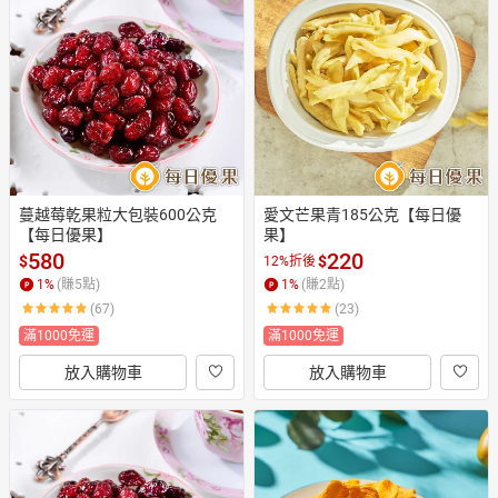
蔓越莓乾果粒大包裝600公克
愛文芒果青185公克【每日優
【每日優果】
果】
580
220
$
$
12%折後
1
%
(賺
5
點)
1
%
(賺
2
點)
(67)
(23)
滿1000免運
滿1000免運
放入購物車
放入購物車