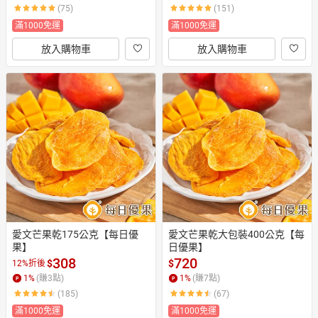
(75)
(151)
滿1000免運
滿1000免運
放入購物車
放入購物車
愛文芒果乾175公克【每日優
愛文芒果乾大包裝400公克【每
果】
日優果】
308
720
$
$
12%折後
1
%
(賺
3
點)
1
%
(賺
7
點)
(185)
(67)
滿1000免運
滿1000免運