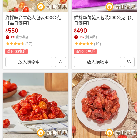
鮮採綜合果乾大包裝450公克
鮮採藍莓乾大包裝300公克【每
【每日優果】
日優果】
550
490
$
$
1
%
(賺
5
點)
1
%
(賺
4
點)
(37)
(19)
滿1000免運
滿1000免運
放入購物車
放入購物車