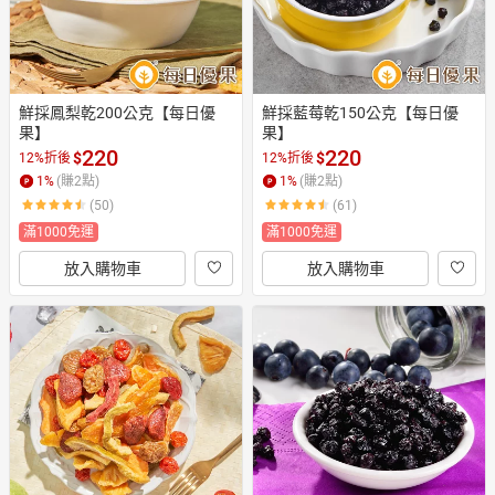
鮮採鳳梨乾200公克【每日優
鮮採藍莓乾150公克【每日優
果】
果】
220
220
$
$
12%折後
12%折後
1
%
(賺
2
點)
1
%
(賺
2
點)
(50)
(61)
滿1000免運
滿1000免運
放入購物車
放入購物車