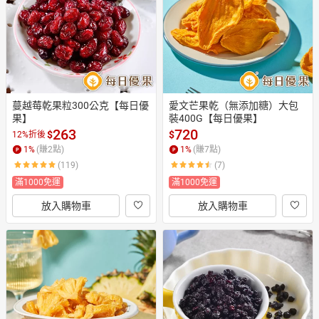
蔓越莓乾果粒300公克【每日優
愛文芒果乾（無添加糖）大包
果】
裝400G【每日優果】
263
720
$
$
12%折後
1
%
(賺
2
點)
1
%
(賺
7
點)
(119)
(7)
滿1000免運
滿1000免運
放入購物車
放入購物車