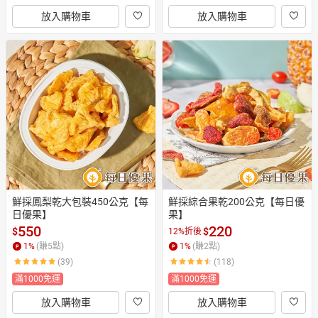
放入購物車
放入購物車
鮮採鳳梨乾大包裝450公克【每
鮮採綜合果乾200公克【每日優
日優果】
果】
550
220
$
$
12%折後
1
%
(賺
5
點)
1
%
(賺
2
點)
(39)
(118)
滿1000免運
滿1000免運
放入購物車
放入購物車