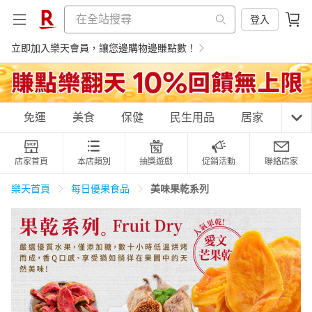
登入
立即加入樂天會員，讓您邊購物邊賺點數！
購物網分類
免運
美食
保健
民生用品
居家
3C
店家首頁
本店類別
抽獎遊戲
促銷活動
聯絡店家
天天免運
美食蛋糕
養生保健
民生用品
美味果乾系列
樂天首頁
每日優果食品
居家生活
3C家電
運動休閒
親子玩具
女裝
男裝
化妝保養
情趣用品