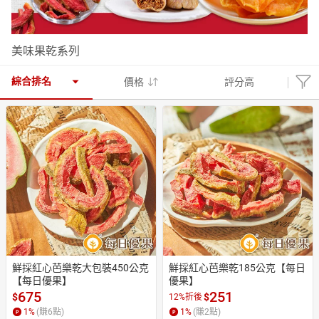
美味果乾系列
日本購物
電子/紙本書
HOT
綜合排名
價格
評分高
鮮採紅心芭樂乾大包裝450公克
鮮採紅心芭樂乾185公克【每日
【每日優果】
優果】
675
251
$
$
12%折後
1
%
(賺
6
點)
1
%
(賺
2
點)