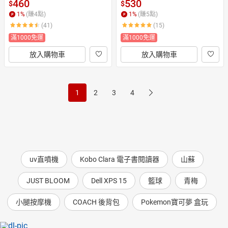
460
530
$
$
1
%
(賺
4
點)
1
%
(賺
5
點)
(41)
(15)
滿1000免運
滿1000免運
放入購物車
放入購物車
1
2
3
4
uv直噴機
Kobo Clara 電子書閱讀器
山蘇
JUST BLOOM
Dell XPS 15
籃球
青梅
小腿按摩機
COACH 後背包
Pokemon寶可夢 盒玩