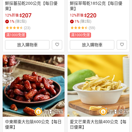
鮮採蕃茄乾200公克【每日優
鮮採草莓乾185公克【每日優
果】
果】
207
220
$
$
12%折後
12%折後
1
%
(賺
2
點)
1
%
(賺
2
點)
(23)
(59)
滿1000免運
滿1000免運
放入購物車
放入購物車
中東椰棗大包裝600公克【每日
愛文芒果青大包裝400公克【每
優果】
日優果】