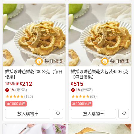
鮮採珍珠芭樂乾200公克【每日
鮮採珍珠芭樂乾大包裝450公克
優果】
【每日優果】
212
515
$
$
15%折後
1
%
(賺
2
點)
1
%
(賺
5
點)
(120)
(63)
滿1000免運
滿1000免運
放入購物車
放入購物車