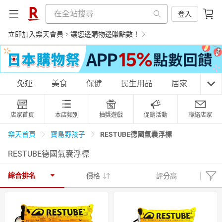
登入
立即加入樂天會員，讓您邊購物邊賺點數！
購物網分類
免運
美食
保健
民生用品
居家
3C
店家首頁
本店類別
抽獎遊戲
促銷活動
聯絡店家
天天免運
美食蛋糕
養生保健
民生用品
RESTUBE德國氣囊浮標
樂天首頁
寶島野孩子
RESTUBE德國氣囊浮標
居家生活
3C家電
運動休閒
親子玩具
綜合排名
價格
評分高
女裝
男裝
化妝保養
情趣用品