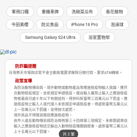
軍用口糧
重機車牌
洗碗菜瓜布
香花植物
今田美櫻
防災食品
iPhone 16 Pro
泡澡球
Samsung Galaxy S24 Ultra
浴室置物架
防詐騙提醒
台灣樂天市場與店家不會主動致電要求解除分期付款、要求ATM轉帳。
政策宣導
為防治動物傳染病，境外動物或動物產品等應施檢疫物輸入我國，應符
合動物檢疫規定，並依規定申請檢疫。擅自輸入屬禁止輸入之應施檢疫
物者最高可處七年以下有期徒刑，得併科新臺幣三百萬元以下罰金。應
施檢疫物之輸入人或代理人未依規定申請檢疫者，得處新臺幣五萬元以
上一百萬元以下罰鍰，並得按次處罰。
境外商品不得隨貨贈送應施檢疫物。
收件人違反動物傳染病防治條例第三十四條第三項規定，未將郵遞寄送
輸入之應施檢疫物送交輸出入動物檢疫機關銷燬者，處新臺幣三萬元以
上十五萬元以下罰鍰。
共 2 筆