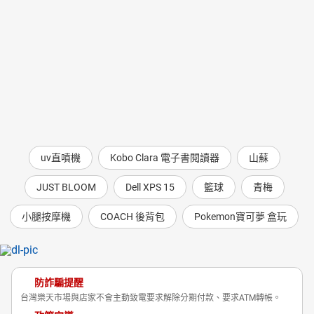
uv直噴機
Kobo Clara 電子書閱讀器
山蘇
JUST BLOOM
Dell XPS 15
籃球
青梅
小腿按摩機
COACH 後背包
Pokemon寶可夢 盒玩
防詐騙提醒
台灣樂天市場與店家不會主動致電要求解除分期付款、要求ATM轉帳。