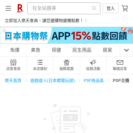
登入
立即加入樂天會員，讓您邊購物邊賺點數！
購物網分類
免運
美食
保健
民生用品
居家
3C
店家首頁
本店類別
抽獎遊戲
促銷活動
聯絡店家
天天免運
美食蛋糕
養生保健
民生用品
PSP主機
樂天首頁
遊戲達人(日本橋電玩部)
PSP商品區
居家生活
3C家電
運動休閒
親子玩具
女裝
男裝
化妝保養
情趣用品