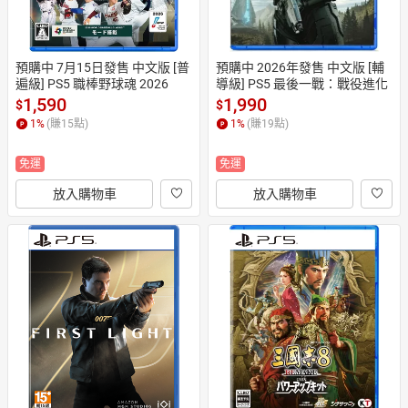
預購中 7月15日發售 中文版 [普
預購中 2026年發售 中文版 [輔
遍級] PS5 職棒野球魂 2026
導級] PS5 最後一戰：戰役進化
1,590
1,990
$
$
1
%
(賺
15
點)
1
%
(賺
19
點)
免運
免運
放入購物車
放入購物車