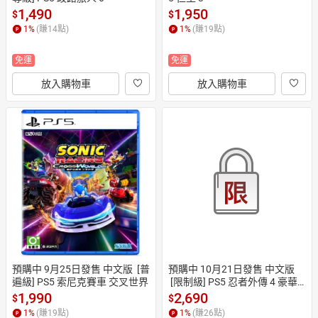
1,490
1,950
$
$
1
%
(賺
14
點)
1
%
(賺
19
點)
免運
免運
放入購物車
放入購物車
預購中 9月25日發售 中文版  [普
預購中 10月21日發售 中文版 
遍級] PS5 索尼克賽車 交叉世界
 [限制級] PS5 忍者外傳 4 豪華
版
1,990
2,690
$
$
1
%
(賺
19
點)
1
%
(賺
26
點)