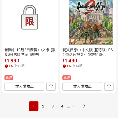
預購中 10月2日發售 中文版  [限
現貨供應中 中文版 [輔導級]  PS
制級] PS5 羊蹄山戰鬼
5 復活邪神 2 七英雄的復仇
1,990
1,490
$
$
1
%
(賺
19
點)
1
%
(賺
14
點)
免運
免運
放入購物車
放入購物車
...
1
2
3
4
11