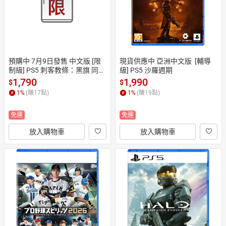
預購中 7月9日發售 中文版 [限
現貨供應中 亞洲中文版  [輔導
制級] PS5 刺客教條：黑旗 同步
級] PS5 沙羅週期
重置
1,790
1,990
$
$
1
%
(賺
17
點)
1
%
(賺
19
點)
免運
免運
放入購物車
放入購物車