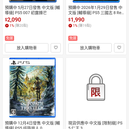
預購中 5月27日發售 中文版 [輔
預購中 2026年1月29日發售 中
導級] PS5 007 初露鋒芒
文版 [輔導級] PS5 三國志 8 Re
make with 威力加強版
2,090
1,990
$
$
1
%
(賺
20
點)
1
%
(賺
19
點)
免運
免運
放入購物車
放入購物車
預購中 12月4日發售 中文版 [輔
現貨供應中 中文版 [限制級] PS
導級] PS5 歧路旅人 0
5 仁王 3