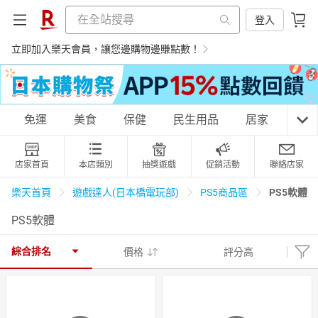
登入
立即加入樂天會員，讓您邊購物邊賺點數！
購物網分類
免運
美食
保健
民生用品
居家
3C
店家首頁
本店類別
抽獎遊戲
促銷活動
聯絡店家
天天免運
美食蛋糕
養生保健
民生用品
PS5軟體
樂天首頁
遊戲達人(日本橋電玩部)
PS5商品區
PS5軟體
居家生活
3C家電
運動休閒
親子玩具
綜合排名
價格
評分高
女裝
男裝
化妝保養
情趣用品