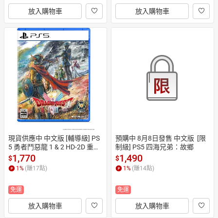
放入購物車
放入購物車
現貨供應中 中文版 [輔導級] PS
預購中 8月8日發售 中文版  [限
5 勇者鬥惡龍 1 & 2 HD-2D 重製
制級] PS5 四海兄弟：故鄉
版
1,770
1,490
$
$
1
%
(賺
17
點)
1
%
(賺
14
點)
免運
免運
放入購物車
放入購物車