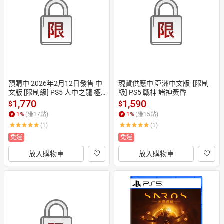
日本購物
電子/紙本書
HOT
預購中 2026年2月12日發售 中
現貨供應中 亞洲中文版  [限制
文版 [限制級] PS5 人中之龍 極
級] PS5 戰神 諸神黃昏
 3 / 人中之龍 3 外傳 Dark Ties
1,770
1,590
$
$
1
%
(賺
17
點)
1
%
(賺
15
點)
(1)
(1)
免運
免運
放入購物車
放入購物車