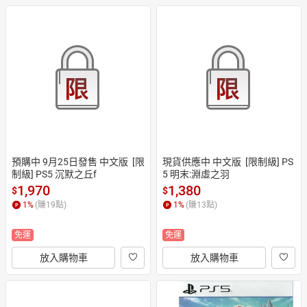
預購中 9月25日發售 中文版  [限
現貨供應中 中文版  [限制級] PS
制級] PS5 沉默之丘f
5 明末:淵虛之羽
1,970
1,380
$
$
1
%
(賺
19
點)
1
%
(賺
13
點)
免運
免運
放入購物車
放入購物車