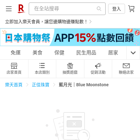
登入
立即加入樂天會員，讓您邊購物邊賺點數！
購物網分類
免運
美食
保健
民生用品
居家
3C
店家首頁
本店類別
抽獎遊戲
促銷活動
聯絡店家
天天免運
美食蛋糕
養生保健
民生用品
藍月光｜Blue Moonstone
樂天首頁
正佳珠寶
居家生活
3C家電
運動休閒
親子玩具
女裝
男裝
化妝保養
情趣用品