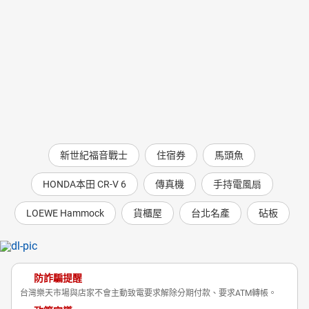
新世紀福音戰士
住宿券
馬頭魚
HONDA本田 CR-V 6
傳真機
手持電風扇
LOEWE Hammock
貨櫃屋
台北名產
砧板
防詐騙提醒
台灣樂天市場與店家不會主動致電要求解除分期付款、要求ATM轉帳。