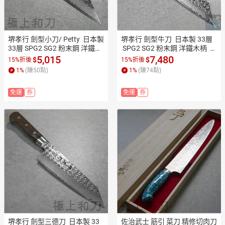
堺孝行 劍型小刀/ Petty  日本製 
堺孝行 劍型牛刀  日本製 33層
33層 SPG2 SG2 粉末鋼 洋鐵木
 SPG2 SG2 粉末鋼 洋鐵木柄  1
柄  120mm 蔬果刀/ 水果刀/ 小
90mm切肉刀 萬能包丁 洋包丁
5,015
7,480
$
$
15%折後
15%折後
刀 萬能包丁 洋包丁本職用 業務
本職用 業務用 14077【極上和
1
%
(賺
50
點)
1
%
(賺
74
點)
用 14076【極上和刀】【日本
刀】【日本高品質菜刀】【AP
高品質菜刀】【APP滿額下單1
P滿額下單10%點數(單一帳號
免運
券
免運
券
0%點數(單一帳號最高1500
最高1500點)】8/31止
點)】8/31止
堺孝行 劍型三德刀  日本製 33
佐治武士 筋引 菜刀 精修切肉刀 