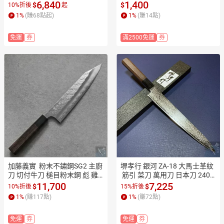
木燒漆柄150 120mm KA1709
柄 文化刀 菜刀 萬用刀 wa505
6,840
1,400
$
$
10%折後
起
 1708【極上和刀】【日本高品
 105【極上和刀】【日本高品
1
%
(賺
68
點起)
1
%
(賺
14
點)
質菜刀】【APP滿額下單10%
質菜刀】【APP滿額下單10%
點數(單一帳號最高1500點)】
點數(單一帳號最高1500點)】
免運
券
滿2500免運
券
8/31止
8/31止
加藤義實  粉末不鏽鋼SG2 主廚
堺孝行 銀河 ZA-18 大馬士革紋
刀 切付牛刀 槌目粉末鋼 彪 雞
 筋引 菜刀 萬用刀 日本刀 240m
翅木水牛柄210MM  越前打刃
m 雞翅木握把 7886【APP滿額
11,700
7,225
$
$
10%折後
15%折後
物 KA2512【極上和刀】【日
下單10%點數(單一帳號最高15
1
%
(賺
117
點)
1
%
(賺
72
點)
本手工菜刀
00點)】8/31止
免運
券
免運
券