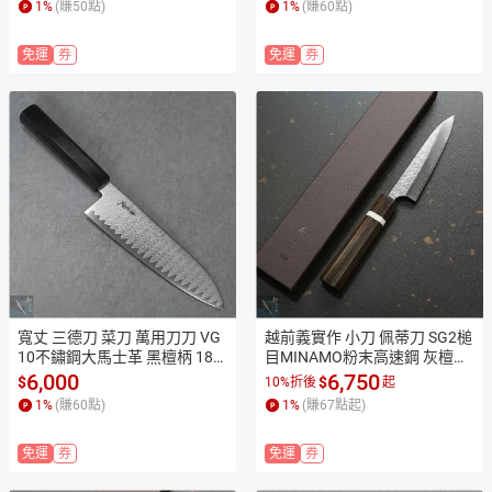
1
%
(賺
50
點)
1
%
(賺
60
點)
0%點數(單一帳號最高1500
0%點數(單一帳號最高1500
點)】8/31止
點)】8/31止
免運
券
免運
券
寬丈 三德刀 菜刀 萬用刀刀 VG
越前義實作 小刀 佩蒂刀 SG2槌
10不鏽鋼大馬士革 黑檀柄 180
目MINAMO粉末高速鋼 灰檀白
mm TS1107【極上和刀】【日
環八角柄KA1608 1609【極上
6,000
6,750
$
$
10%折後
起
本高品質菜刀】【APP滿額下
和刀】【日本高品質菜刀】【A
1
%
(賺
60
點)
1
%
(賺
67
點起)
單10%點數(單一帳號最高1500
PP滿額下單10%點數(單一帳號
點)】8/31止
最高1500點)】8/31止
免運
券
免運
券