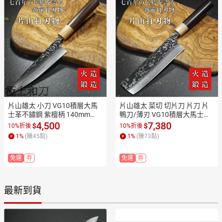
片山雄太 小刀 VG10積層大馬
片山雄太 菜切 切片刀 片刀 片
士革不鏽鋼 紫檀柄 140mm
鴨刀/薄刃 VG10積層大馬士革
【極上和刀】【日本高品質菜
不鏽鋼 紫檀柄 165mm【極上
4,500
7,380
$
$
10%折後
10%折後
刀】【APP滿額下單10%點數
和刀】【日本高品質菜刀】【A
1
%
(賺
45
點)
1
%
(賺
73
點)
(單一帳號最高1500點)】8/31
PP滿額下單10%點數(單一帳號
止
最高1500點)】8/31止
免運
券
免運
券
最新到貨