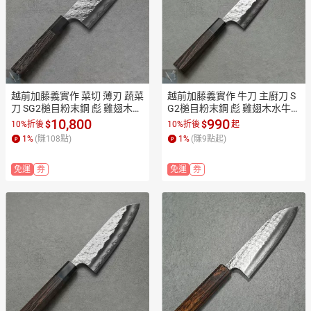
越前加藤義實作 菜切 薄刃 蔬菜
越前加藤義實作 牛刀 主廚刀 S
刀 SG2槌目粉末鋼 彪 雞翅木水
G2槌目粉末鋼 彪 雞翅木水牛
牛柄 KA2506【極上和刀】
柄 KA2501 2502【極上和刀】
10,800
990
$
$
10%折後
10%折後
起
【日本高品質菜刀】【APP滿
【日本高品質菜刀】【APP滿
1
%
(賺
108
點)
1
%
(賺
9
點起)
額下單10%點數(單一帳號最高
額下單10%點數(單一帳號最高
1500點)】8/31止
1500點)】8/31止
免運
券
免運
券