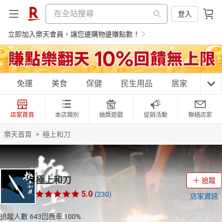
登入
立即加入樂天會員，讓您邊購物邊賺點數！
購物網分類
免運
美食
保健
民生用品
居家
3C
店家首頁
本店類別
抽獎遊戲
促銷活動
聯絡店家
天天免運
美食蛋糕
養生保健
民生用品
樂天首頁
>
極上和刀
居家生活
3C家電
運動休閒
親子玩具
極上和刀
追蹤
5.0
(230)
店家資訊
女裝
男裝
化妝保養
情趣用品
追蹤人數
643
回應率
100%