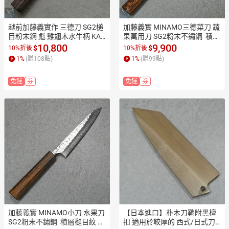
越前加藤義實作 三德刀 SG2槌
加藤義實 MINAMO三德菜刀 蔬
目粉末鋼 彪 雞翅木水牛柄 KA2
果萬用刀 SG2粉末不鏽鋼  積層
504【極上和刀】【日本高品
槌目紋 樫木燒漆柄170mm KA
10,800
9,900
$
$
10%折後
10%折後
質菜刀】【APP滿額下單10%
1704【極上和刀】【日本高品
1
%
(賺
108
點)
1
%
(賺
99
點)
點數(單一帳號最高1500點)】
質菜刀】【APP滿額下單10%
8/31止
點數(單一帳號最高1500點)】
免運
券
免運
券
8/31止
加藤義實 MINAMO小刀 水果刀 
【日本進口】朴木刀鞘附黑檀
SG2粉末不鏽鋼  積層槌目紋 樫
扣 適用於較厚的 西式/日式刀