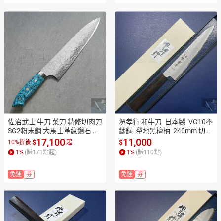
佐治武士 牛刀 菜刀 精修切肉刀 
堺孝行 和牛刀  日本製  VG10不
SG2粉末鋼 大馬士革紋鑽石紋
鏽鋼  犁地黑檀柄  240mm 切肉
 附桐箱 210/240 mm SA1601
刀 萬能包丁 和包丁本職用 業務
17,100
11,000
$
$
10%折後
起
 SA1602【極上和刀】【日本
用 14096【極上和刀】【日本
1
%
(賺
171
點起)
1
%
(賺
110
點)
高品質菜刀】【APP滿額下單1
高品質菜刀】【APP滿額下單1
0%點數(單一帳號最高1500
0%點數(單一帳號最高1500
免運
券
免運
券
點)】8/31止
點)】8/31止