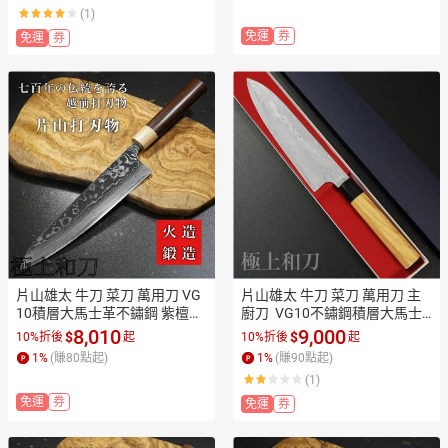
單10%點數(單一帳號最高1500
單10%點數(單一帳號最高1500
(1)
點)】8/31止
點)】8/31止
免運
券
免運
券
片山雄太 牛刀 菜刀 萬用刀 VG
片山雄太 牛刀 菜刀 萬用刀 主
10積層大馬士革不鏽鋼 紫檀柄
廚刀  VG10不鏽鋼積層大馬士
240mm,210mm【極上和刀】
革 櫸木柄 210mm 240mm【極
8,010
9,000
$
$
10%折後
起
10%折後
起
【日本高品質菜刀】【APP滿
上和刀】【日本高品質菜刀】
1
%
(賺
80
點起)
1
%
(賺
90
點起)
額下單10%點數(單一帳號最高
【APP滿額下單10%點數(單一
(1)
1500點)】8/31止
帳號最高1500點)】8/31止
免運
券
免運
券