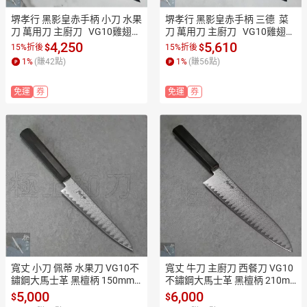
堺孝行 黑影皇赤手柄 小刀 水果
堺孝行 黑影皇赤手柄 三德  菜
刀 萬用刀 主廚刀   VG10雞翅木
刀 萬用刀 主廚刀   VG10雞翅木
柄  鐵氟龍塗層 150mm 7992
柄  鐵氟龍塗層 160mm 7993
4,250
5,610
$
$
15%折後
15%折後
【極上和刀】【日本高品質菜
【極上和刀】【日本高品質菜
1
%
(賺
42
點)
1
%
(賺
56
點)
刀】【APP滿額下單10%點數
刀】【APP滿額下單10%點數
(單一帳號最高1500點)】8/31
(單一帳號最高1500點)】8/31
免運
券
免運
券
止
止
寬丈 小刀 佩蒂 水果刀 VG10不
寬丈 牛刀 主廚刀 西餐刀 VG10
鏽鋼大馬士革 黑檀柄 150mm T
不鏽鋼大馬士革 黑檀柄 210m
S1111【極上和刀】【日本高
m TS1105【極上和刀】【日本
5,000
6,000
$
$
品質菜刀】【APP滿額下單1
高品質菜刀】【APP滿額下單1