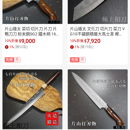
片山雄太 菜切 切片刀 片刀 片
片山雄太 文化刀 切片刀 菜刀 V
鴨刀刀 粉末鋼SG2 鐵木柄 160
G10不鏽鋼積層大馬士革 櫸木
mm【極上和刀】【日本高品
柄 165mm【極上和刀】【日本
9,000
7,920
$
$
10%折後
10%折後
質菜刀】【APP滿額下單10%
高品質菜刀】【APP滿額下單1
1
%
(賺
90
點)
1
%
(賺
79
點)
點數(單一帳號最高1500點)】
0%點數(單一帳號最高1500
8/31止
點)】8/31止
免運
券
免運
券