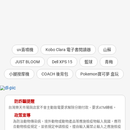
uv直噴機
Kobo Clara 電子書閱讀器
山蘇
JUST BLOOM
Dell XPS 15
籃球
青梅
小腿按摩機
COACH 後背包
Pokemon寶可夢 盒玩
防詐騙提醒
台灣樂天市場與店家不會主動致電要求解除分期付款、要求ATM轉帳。
政策宣導
為防治動物傳染病，境外動物或動物產品等應施檢疫物輸入我國，應符
合動物檢疫規定，並依規定申請檢疫。擅自輸入屬禁止輸入之應施檢疫