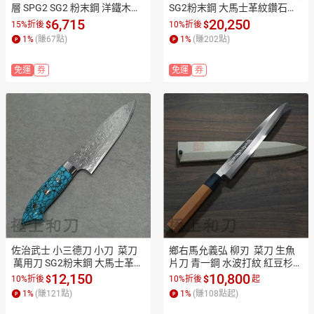
層 SPG2 SG2 粉末鋼 洋鐵木柄 
SG2粉末鋼 大馬士革紋鑽石紋
 160mm切肉刀 萬能包丁 本職
 人造藍土耳其石刀柄 270mm S
6,715
20,250
$
$
15%折後
10%折後
用 業務用 14076【極上和刀】
A1609【極上和刀】【日本高
1
%
(賺
67
點)
1
%
(賺
202
點)
【日本高品質菜刀】【APP滿
品質菜刀】【APP滿額下單1
額下單10%點數(單一帳號最高
0%點數(單一帳號最高1500
免運
券
免運
券
1500點)】8/31止
點)】8/31止
佐治武士 小三德刀 小刀  菜刀
鄉右馬允義弘 柳刃  菜刀 生魚
 萬用刀 SG2粉末鋼 大馬士革紋
片刀 青一鋼 水波打紋 紅豆杉水
鑽石紋 人造藍土耳其石刀柄 15
牛角八角柄 付刀鞘(會鏽)【極
12,150
10,800
$
$
10%折後
10%折後
起
0mm SA1604【極上和刀】
上和刀】【日本高品質菜刀】
1
%
(賺
121
點)
1
%
(賺
108
點起)
【日本高品質菜刀】【APP滿
【APP滿額下單10%點數(單一
額下單10%點數(單一帳號最高
帳號最高1500點)】8/31止