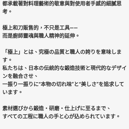
都承載著對料理藝術的敬意與對使用者手感的細膩思
考。
極上和刀販售的，不只是工具——
而是廚師靈魂與職人精神的延伸。
「極上」とは、究極の品質と職人の誇りを意味しま
す。
私たちは、日本の伝統的な鍛造技術と現代的なデザイ
ンを融合させ、
一振り一振りに“本物の切れ味”と“美しさ”を追求して
います。
素材選びから鍛造・研磨・仕上げに至るまで、
すべての工程に職人の手と心が込められています。