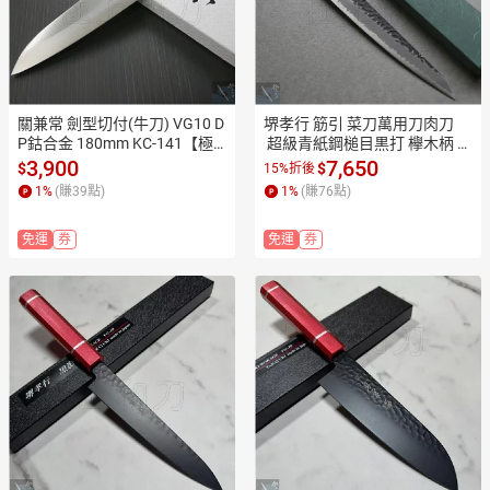
關兼常 劍型切付(牛刀) VG10 D
堺孝行 筋引 菜刀萬用刀肉刀 
P鈷合金 180mm KC-141【極
 超級青紙鋼槌目黒打 欅木柄 2
上和刀】【日本高品質菜刀】
40ｍｍ 1197【極上和刀】【日
3,900
7,650
$
$
15%折後
【APP滿額下單10%點數(單一
本高品質菜刀】【APP滿額下
1
%
(賺
39
點)
1
%
(賺
76
點)
帳號最高1500點)】8/31止
單10%點數(單一帳號最高1500
點)】8/31止
免運
券
免運
券