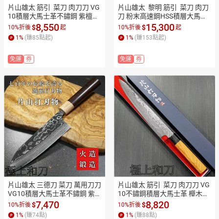
片山雄太 筋引  菜刀 肉刀刀 VG
片山雄太  黎明 筋引  菜刀 肉刀
10積層大馬士革不鏽鋼 紫檀柄
刀 粉末高速鋼HSS積層大馬士
270mm,240mm【極上和刀】
革 270mm,240mm【極上和
8,550
15,300
$
$
10%折後
起
10%折後
起
【日本高品質菜刀】【APP滿
刀】【日本高品質菜刀】【AP
1
%
(賺
85
點起)
1
%
(賺
153
點起)
額下單10%點數(單一帳號最高
P滿額下單10%點數(單一帳號
1500點)】8/31止
最高1500點)】8/31止
免運
券
免運
券
片山雄太 三德刀 菜刀 萬用刀刀 
片山雄太 筋引  菜刀 肉刀刀 VG
VG10積層大馬士革不鏽鋼 紫
10不鏽鋼積層大馬士革 櫸木八
檀柄 170mm【極上和刀】【日
角柄 240mm【極上和刀】【日
7,470
8,820
$
$
10%折後
10%折後
本高品質菜刀】【APP滿額下
本高品質菜刀】【APP滿額下
1
%
(賺
74
點)
1
%
(賺
88
點)