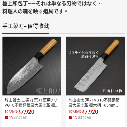
極上和包丁——それは単なる刃物ではなく、
料理人の魂を映す道具です。
手工菜刀~值得收藏
片山雄太 三德刀 菜刀 萬用刀刀 
片山雄太 薄刃 VG10不鏽鋼積
VG10不鏽鋼積層大馬士革 櫸
層大馬士革 櫸木柄 165mm
木柄 165mm【極上和刀】【日
【極上和刀】【日本高品質菜
7,920
7,920
$
$
10%折後
10%折後
本高品質菜刀】【APP滿額下
刀】【APP滿額下單10%點數
1
%
(賺
79
點)
1
%
(賺
79
點)
單10%點數(單一帳號最高1500
(單一帳號最高1500點)】8/31
點)】8/31止
止