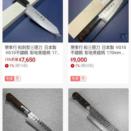
堺孝行 和劍型三德刀  日本製 
堺孝行 和三德刀  日本製  VG10
 VG10不鏽鋼  犁地黑檀柄  170
不鏽鋼  犁地黑檀柄  170mm 切
mm 切肉刀 萬能包丁 和包丁本
肉刀 萬能包丁 和包丁本職用 業
7,650
9,000
$
$
15%折後
職用 業務用 14098【極上和
務用 14093【極上和刀】【日
1
%
(賺
76
點)
1
%
(賺
90
點)
刀】【日本高品質菜刀】【AP
本高品質菜刀】【APP滿額下
P滿額下單10%點數(單一帳號
單10%點數(單一帳號最高1500
免運
券
免運
券
最高1500點)】8/31止
點)】8/31止