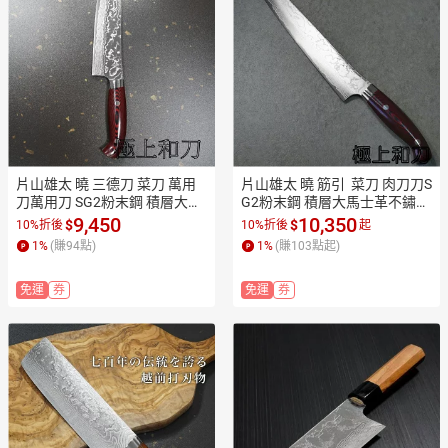
片山雄太 曉 三德刀 菜刀 萬用
片山雄太 曉 筋引  菜刀 肉刀刀S
刀萬用刀 SG2粉末鋼 積層大馬
G2粉末鋼 積層大馬士革不鏽鋼 
士革不鏽鋼 180mm【極上和
紫檀柄270mm,240mm【極上
9,450
10,350
$
$
10%折後
10%折後
起
刀】【日本高品質菜刀】【AP
和刀】【日本高品質菜刀】【A
1
%
(賺
94
點)
1
%
(賺
103
點起)
P滿額下單10%點數(單一帳號
PP滿額下單10%點數(單一帳號
最高1500點)】8/31止
最高1500點)】8/31止
免運
券
免運
券