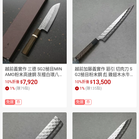
越前義實作 三德 SG2槌目MIN
越前加藤義實作 筋引 切肉刀 S
AMO粉末高速鋼 灰檀白環八角
G2槌目粉末鋼 彪 雞翅木水牛
柄KA1604【極上和刀】【日本
柄 KA2507【極上和刀】【日
7,920
13,500
$
$
10%折後
10%折後
高品質菜刀】【APP滿額下單1
本高品質菜刀】【APP滿額下
1
%
(賺
79
點)
1
%
(賺
135
點)
0%點數(單一帳號最高1500
單10%點數(單一帳號最高1500
點)】8/31止
點)】8/31止
免運
券
免運
券