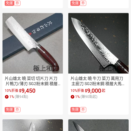
免運
券
免運
券
片山雄太 曉 菜切 切片刀 片刀
片山雄太 曉 牛刀 菜刀 萬用刀
 片鴨刀/薄刃 SG2粉末鋼 積層
 主廚刀 SG2粉末鋼 積層大馬士
大馬士革不鏽鋼 165mm【極上
革不鏽鋼 紫檀柄180mm,210m
9,450
9,000
$
$
10%折後
10%折後
起
和刀】【日本高品質菜刀】【A
m【極上和刀】【日本高品質
1
%
(賺
94
點)
1
%
(賺
90
點起)
PP滿額下單10%點數(單一帳號
菜刀】【APP滿額下單10%點
最高1500點)】8/31止
數(單一帳號最高1500點)】8/3
免運
券
免運
券
1止