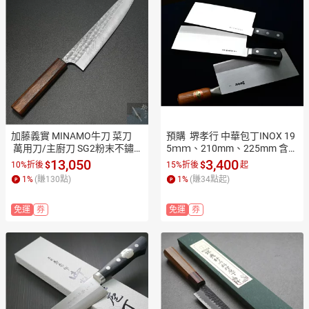
加藤義實 MINAMO牛刀 菜刀
預購  堺孝行 中華包丁INOX 19
 萬用刀/主廚刀 SG2粉末不鏽
5ｍｍ、210mm、225mm 含口
鋼  積層槌目紋 樫木燒漆柄240
金 【極上和刀】【日本高品質
13,050
3,400
$
$
10%折後
15%折後
起
mm KA1701【極上和刀】【日
菜刀】【APP滿額下單10%點
1
%
(賺
130
點)
1
%
(賺
34
點起)
本高品質菜刀】【APP滿額下
數(單一帳號最高1500點)】8/3
單10%點數(單一帳號最高1500
1止
免運
券
免運
券
點)】8/31止