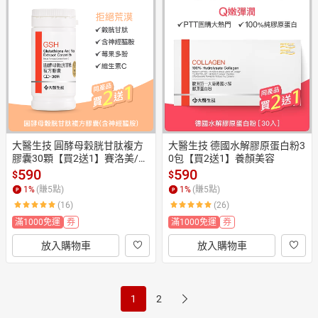
大醫生技 圓酵母穀胱甘肽複方
大醫生技 德國水解膠原蛋白粉3
膠囊30顆【買2送1】賽洛美/維
0包【買2送1】養顏美容
他命C/莓果多酚/神經醯胺
590
590
$
$
1
%
(賺
5
點)
1
%
(賺
5
點)
(16)
(26)
滿1000免運
券
滿1000免運
券
放入購物車
放入購物車
1
2