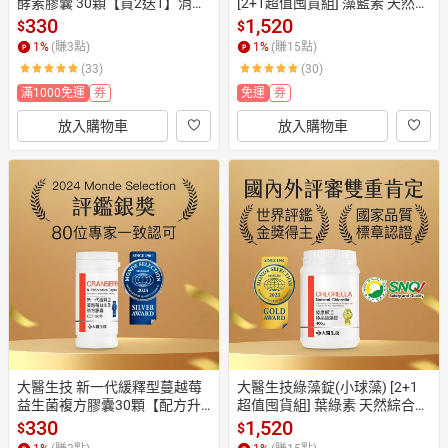
酵素膠囊 30顆【買2送1】消化
[2+1超值囤貨組] 藻藍素 天然綜
酵素
合維他命 300公克2入贈500錠
330
1,520
$
$
1
%
(賺
3
點)
1
%
(賺
15
點)
(33)
(30)
滿1000免運
券
免運
券
放入購物車
放入購物車
大醫生技 新一代緩釋型蔓越莓
大醫生技綠藻錠(小球藻) [2+1
益生菌複方膠囊30顆【配方升
超值囤貨組] 葉綠素 天然綜合維
級】【買2送1】私密保養
他命 400公克2入贈500錠
330
1,520
$
$