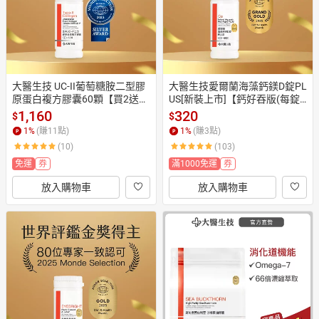
大醫生技 UC-II葡萄糖胺二型膠
大醫生技愛爾蘭海藻鈣鎂D錠PL
原蛋白複方膠囊60顆【買2送
US[新裝上市]【鈣好吞版(每錠2
1】鮭魚精華素/長輩保養品
00毫克)】60錠入【$320/瓶買
1,160
320
$
$
2送1】鈣片補鈣
1
%
(賺
11
點)
1
%
(賺
3
點)
(10)
(103)
免運
券
滿1000免運
券
放入購物車
放入購物車