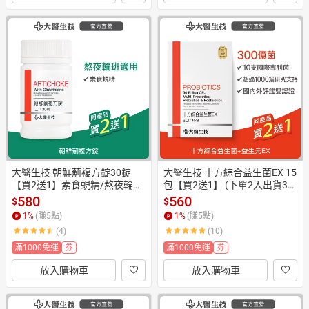
大醫生技 朝鮮薊複方錠30錠
大醫生技 十方綜合益生菌EX 15
【買2送1】素食蜆精/熬夜輪班
包【買2送1】 (下單2入出貨3
保養
入)排便順暢
580
560
$
$
1
%
(賺
5
點)
1
%
(賺
5
點)
(4)
(10)
滿1000免運
券
滿1000免運
券
放入購物車
放入購物車