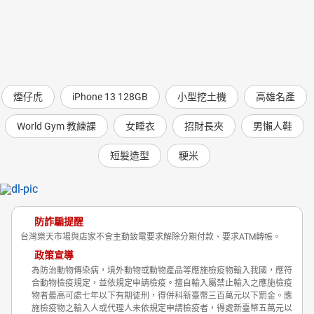
煙仔虎
iPhone 13 128GB
小型挖土機
高雄名產
World Gym 教練課
女睡衣
招財長夾
男懶人鞋
短髮造型
粳米
防詐騙提醒
台灣樂天市場與店家不會主動致電要求解除分期付款、要求ATM轉帳。
政策宣導
為防治動物傳染病，境外動物或動物產品等應施檢疫物輸入我國，應符
合動物檢疫規定，並依規定申請檢疫。擅自輸入屬禁止輸入之應施檢疫
物者最高可處七年以下有期徒刑，得併科新臺幣三百萬元以下罰金。應
施檢疫物之輸入人或代理人未依規定申請檢疫者，得處新臺幣五萬元以