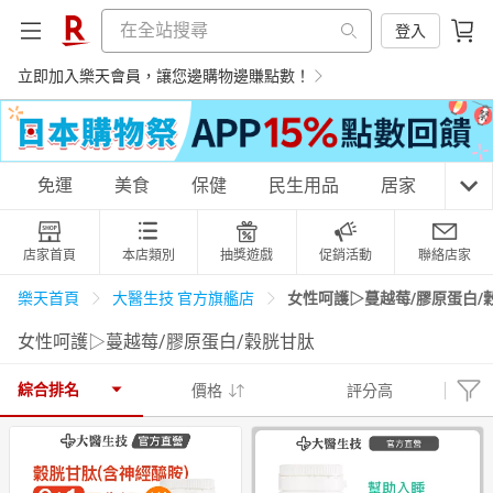
登入
立即加入樂天會員，讓您邊購物邊賺點數！
購物網分類
免運
美食
保健
民生用品
居家
3C
店家首頁
本店類別
抽獎遊戲
促銷活動
聯絡店家
天天免運
美食蛋糕
養生保健
民生用品
女性呵護▷蔓越莓/膠原蛋白/
樂天首頁
大醫生技 官方旗艦店
女性呵護▷蔓越莓/膠原蛋白/穀胱甘肽
居家生活
3C家電
運動休閒
親子玩具
綜合排名
價格
評分高
女裝
男裝
化妝保養
情趣用品