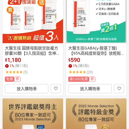
日本購物
電子/紙本書
HOT
大醫生技 圓酵母穀胱甘肽複方
大醫生技GABA(γ-胺基丁酸)
膠囊30顆【3入囤貨組】含神經
 【95%高純度新錠劑】放輕鬆
醯胺(賽洛美)
加強版60錠【買2送1】幫助入
1,180
590
$
$
睡
1
%
(賺
11
點)
1
%
(賺
5
點)
(5)
(20)
免運
券
滿1000免運
券
放入購物車
放入購物車