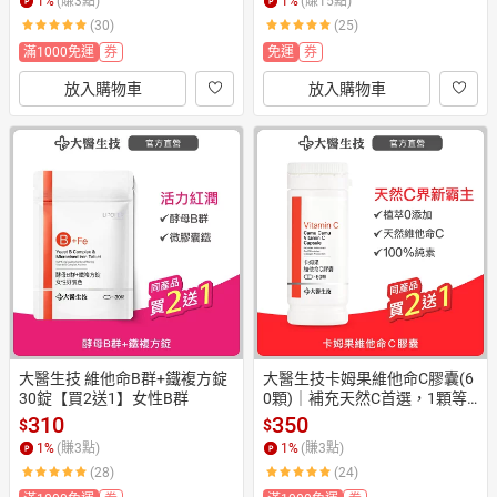
1
%
(賺
3
點)
1
%
(賺
15
點)
(30)
(25)
滿1000免運
券
免運
券
放入購物車
放入購物車
大醫生技 維他命B群+鐵複方錠
大醫生技卡姆果維他命C膠囊(6
30錠【買2送1】女性B群
0顆)｜補充天然C首選，1顆等
於9顆檸檬維生素C[買二送一]
310
350
$
$
(下單2入出貨3入)
1
%
(賺
3
點)
1
%
(賺
3
點)
(28)
(24)