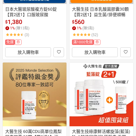
日本大醫玻尿酸複方錠60錠
大醫生技 日本乳酸菌膠囊30顆
【買2送1】口服玻尿酸
【買2送1】益生菌/排便順暢
1,380
560
$
$
1
%
(賺
13
點)
1
%
(賺
5
點)
(3)
(52)
免運
券
滿1000免運
券
放入購物車
放入購物車
大醫生技 60萬CDU高單位鳳梨
大醫生技綠康鮮活螺旋藻(藍藻) 