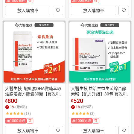
滿1000免運
券
滿1000免運
券
放入購物車
放入購物車
大醫生技  蝦紅素DHA微藻萃取
大醫生技 益洽生益生菌綜合酵
油腸溶複方膠囊30顆【買2送
素粉【配方升級】30包[買2送1]
1】素食魚油/DHA+EPA
消化酵素
800
520
$
$
1
%
(賺
8
點)
1
%
(賺
5
點)
(18)
(3)
滿1000免運
券
滿1000免運
券
放入購物車
放入購物車