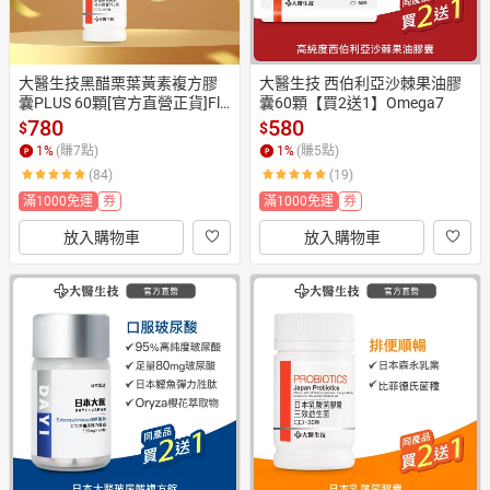
大醫生技黑醋栗葉黃素複方膠
大醫生技 西伯利亞沙棘果油膠
囊PLUS 60顆[官方直營正貨]Flo
囊60顆【買2送1】Omega7
raGLO 游離型葉黃素 玉米黃素
780
580
$
$
 花青素
1
%
(賺
7
點)
1
%
(賺
5
點)
(84)
(19)
滿1000免運
券
滿1000免運
券
放入購物車
放入購物車