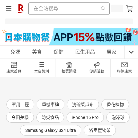
購物網分類
免運
美食
保健
民生用品
居家
3C
店家首頁
本店類別
抽獎遊戲
促銷活動
聯絡店家
天天免運
美食蛋糕
養生保健
民生用品
軍用口糧
重機車牌
洗碗菜瓜布
香花植物
居家生活
3C家電
運動休閒
親子玩具
今田美櫻
防災食品
iPhone 16 Pro
泡澡球
Samsung Galaxy S24 Ultra
浴室置物架
女裝
男裝
化妝保養
情趣用品