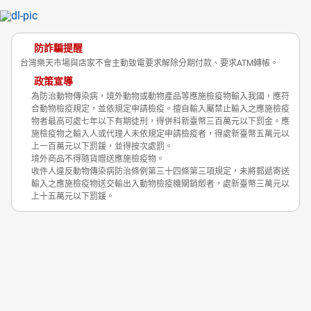
防詐騙提醒
日本購物
電子/紙本書
HOT
台灣樂天市場與店家不會主動致電要求解除分期付款、要求ATM轉帳。
政策宣導
為防治動物傳染病，境外動物或動物產品等應施檢疫物輸入我國，應符
合動物檢疫規定，並依規定申請檢疫。擅自輸入屬禁止輸入之應施檢疫
物者最高可處七年以下有期徒刑，得併科新臺幣三百萬元以下罰金。應
施檢疫物之輸入人或代理人未依規定申請檢疫者，得處新臺幣五萬元以
上一百萬元以下罰鍰，並得按次處罰。
境外商品不得隨貨贈送應施檢疫物。
收件人違反動物傳染病防治條例第三十四條第三項規定，未將郵遞寄送
輸入之應施檢疫物送交輸出入動物檢疫機關銷燬者，處新臺幣三萬元以
上十五萬元以下罰鍰。