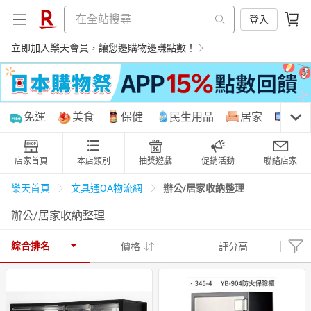
登入
立即加入樂天會員，讓您邊購物邊賺點數！
購物網分類
免運
美食
保健
民生用品
居家
3C
店家首頁
本店類別
抽獎遊戲
促銷活動
聯絡店家
天天免運
美食蛋糕
養生保健
民生用品
辦公/居家收納整理
樂天首頁
文具通OA物流網
辦公/居家收納整理
居家生活
3C家電
運動休閒
親子玩具
綜合排名
價格
評分高
女裝
男裝
化妝保養
情趣用品