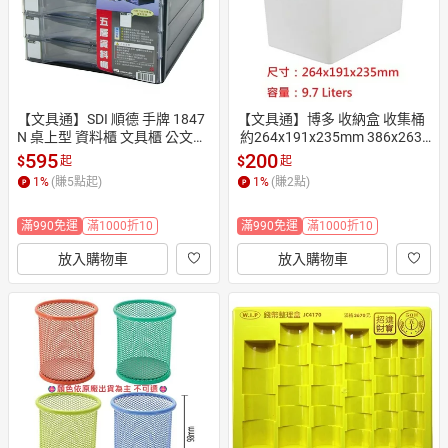
【文具通】SDI 順德 手牌 1847
【文具通】博多 收納盒 收集桶
N 桌上型 資料櫃 文具櫃 公文櫃
 約264x191x235mm 386x263x
 A4 5抽 5層 約34x25.5x23.5cm 
235mm【APP滿額下單10%點
595
200
$
$
起
起
超商取貨僅限1個 I9010127【A
數(單一帳號最高1500點)】8/3
1
%
(賺
5
點起)
1
%
(賺
2
點)
PP滿額下單10%點數(單一帳號
1止
最高1500點)】8/31止
滿990免運
滿1000折10
滿990免運
滿1000折10
放入購物車
放入購物車