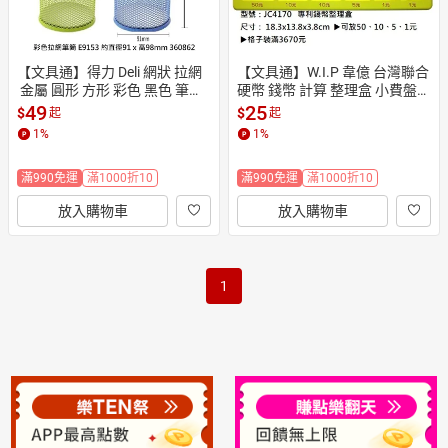
【文具通】得力 Deli 網狀 拉網
【文具通】W.I.P 韋億 台灣聯合 
 金屬 圓形 方形 彩色 黑色 筆筒
硬幣 錢幣 計算 整理盒 小費盤
 筆座 收納筒【APP滿額下單1
 結帳收納盤 現金收納盤 K4050
49
25
$
$
起
起
0%點數(單一帳號最高1500
149【APP滿額下單10%點數(單
1
%
1
%
點)】8/31止
一帳號最高1500點)】8/31止
滿990免運
滿1000折10
滿990免運
滿1000折10
放入購物車
放入購物車
1