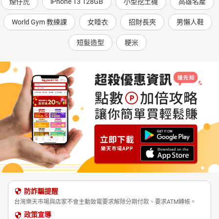
煙仔虎
iPhone 13 128GB
小型挖土機
高雄名產
World Gym 教練課
女睡衣
招財長夾
男懶人鞋
短髮造型
粳米
防詐騙提醒
台灣樂天市場與店家不會主動致電要求解除分期付款、要求ATM轉帳。
政策宣導