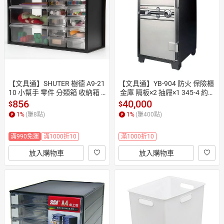
日本購物
電子/紙本書
HOT
【文具通】SHUTER 樹德 A9-21
【文具通】YB-904 防火 保險櫃
10 小幫手 零件 分類箱 收納箱 1
 金庫 隔板×2 抽屜×1 345-4 約W
3抽 有抽屜 A0680484
60×D50.5×H100【APP滿額下
856
40,000
$
$
單10%點數(單一帳號最高1500
1
%
(賺
8
點)
1
%
(賺
400
點)
點)】8/31止
滿990免運
滿1000折10
滿1000折10
放入購物車
放入購物車