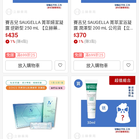
賽吉兒 SAUGELLA 菁萃婦潔凝
賽吉兒 SAUGELLA 菁萃潔浴凝
露 逆齡型 250 mL 【立赫藥
露 潤澤型 200 mL 公司貨【立
局】
赫藥局】
435
370
$
$
1
%
(賺
4
點)
1
%
(賺
3
點)
免運
滿699折25
免運
滿699折25
放入購物車
放入購物車