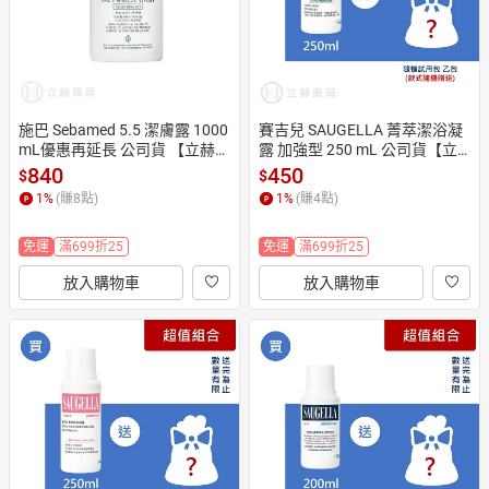
施巴 Sebamed 5.5 潔膚露 1000 
賽吉兒 SAUGELLA 菁萃潔浴凝
mL優惠再延長 公司貨 【立赫藥
露 加強型 250 mL 公司貨【立
局】
赫藥局】
840
450
$
$
1
%
(賺
8
點)
1
%
(賺
4
點)
免運
滿699折25
免運
滿699折25
放入購物車
放入購物車