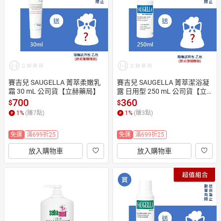
日本購物
電子/紙本書
HOT
賽吉兒 SAUGELLA 菁萃柔嫩乳
賽吉兒 SAUGELLA 菁萃潔浴凝
霜 30 mL 公司貨【立赫藥局】
露 日用型 250 mL 公司貨【立
赫藥局】
700
360
$
$
1
%
(賺
7
點)
1
%
(賺
3
點)
免運
滿699折25
免運
滿699折25
放入購物車
放入購物車