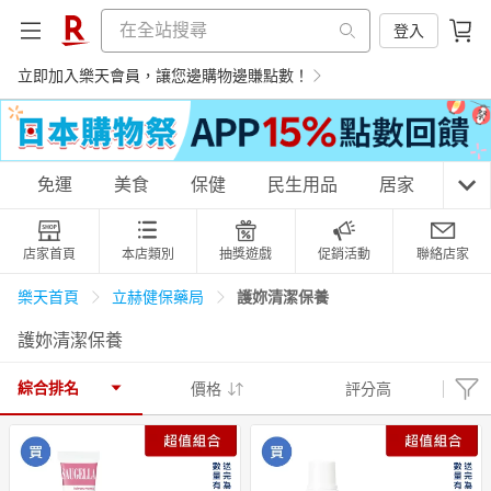
登入
立即加入樂天會員，讓您邊購物邊賺點數！
購物網分類
免運
美食
保健
民生用品
居家
3C
店家首頁
本店類別
抽獎遊戲
促銷活動
聯絡店家
天天免運
美食蛋糕
養生保健
民生用品
護妳清潔保養
樂天首頁
立赫健保藥局
護妳清潔保養
居家生活
3C家電
運動休閒
親子玩具
綜合排名
價格
評分高
女裝
男裝
化妝保養
情趣用品