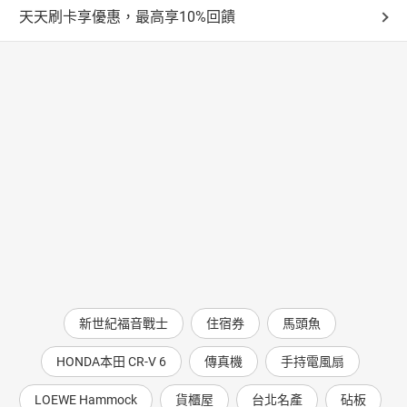
天天刷卡享優惠，最高享10%回饋
新世紀福音戰士
住宿券
馬頭魚
HONDA本田 CR-V 6
傳真機
手持電風扇
LOEWE Hammock
貨櫃屋
台北名產
砧板