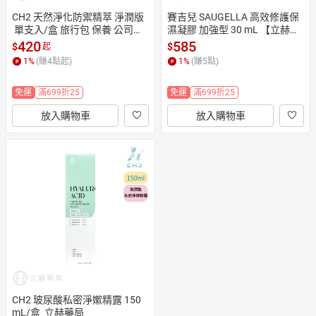
CH2 天然淨化防禦精萃 淨潤版
賽吉兒 SAUGELLA 高效修護保
 單支入/盒 旅行包 保養 公司貨
濕凝膠 加強型 30 mL 【立赫藥
【立赫藥局】
局】
420
585
$
$
起
1
%
(賺
4
點起)
1
%
(賺
5
點)
免運
滿699折25
免運
滿699折25
放入購物車
放入購物車
CH2 玻尿酸私密淨嫰精露 150
mL/盒  立赫藥局