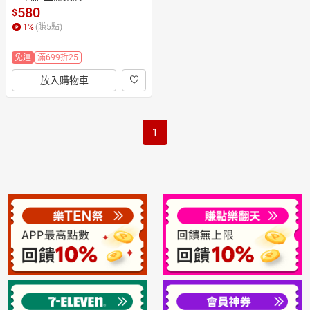
580
$
1
%
(賺
5
點)
免運
滿699折25
放入購物車
1