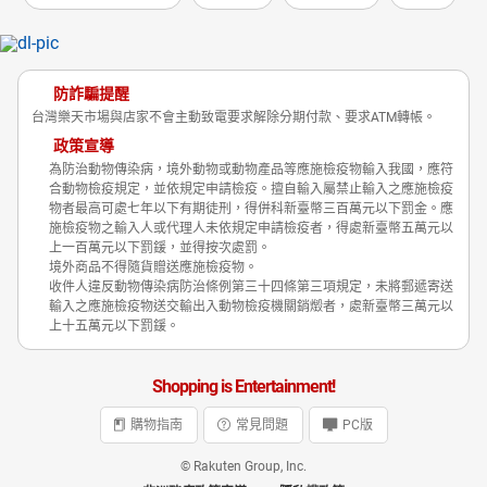
防詐騙提醒
台灣樂天市場與店家不會主動致電要求解除分期付款、要求ATM轉帳。
政策宣導
為防治動物傳染病，境外動物或動物產品等應施檢疫物輸入我國，應符
合動物檢疫規定，並依規定申請檢疫。擅自輸入屬禁止輸入之應施檢疫
物者最高可處七年以下有期徒刑，得併科新臺幣三百萬元以下罰金。應
施檢疫物之輸入人或代理人未依規定申請檢疫者，得處新臺幣五萬元以
上一百萬元以下罰鍰，並得按次處罰。
境外商品不得隨貨贈送應施檢疫物。
收件人違反動物傳染病防治條例第三十四條第三項規定，未將郵遞寄送
輸入之應施檢疫物送交輸出入動物檢疫機關銷燬者，處新臺幣三萬元以
上十五萬元以下罰鍰。
Shopping is Entertainment!
購物指南
常見問題
PC版
© Rakuten Group, Inc.