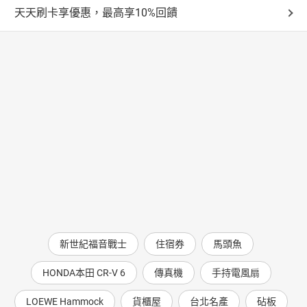
天天刷卡享優惠，最高享10%回饋
新世紀福音戰士
住宿券
馬頭魚
HONDA本田 CR-V 6
傳真機
手持電風扇
LOEWE Hammock
貨櫃屋
台北名產
砧板