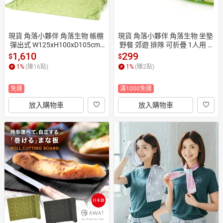
現貨 角落小夥伴 角落生物 帳棚
現貨 角落小夥伴 角落生物 坐墊
 彈出式 W125xH100xD105cm
 野餐 郊遊 排隊 可折疊 1人用 3
 附收納盒 方便攜帶 日本直運
5x26cm 日本直運
1,610
299
$
$
1
%
(賺
16
點)
1
%
(賺
2
點)
免運
滿1000免運
放入購物車
放入購物車