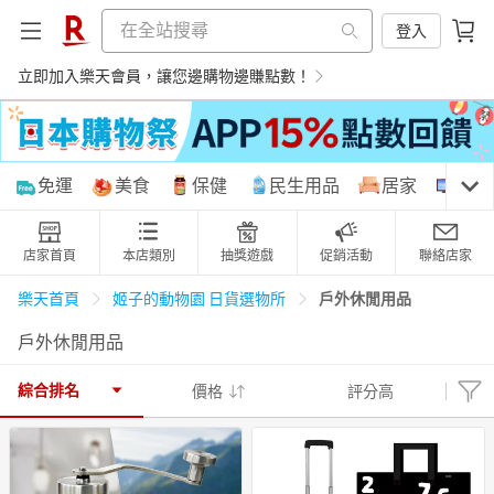
登入
立即加入樂天會員，讓您邊購物邊賺點數！
購物網分類
免運
美食
保健
民生用品
居家
3C
店家首頁
本店類別
抽獎遊戲
促銷活動
聯絡店家
天天免運
美食蛋糕
養生保健
民生用品
戶外休閒用品
樂天首頁
姬子的動物園 日貨選物所
戶外休閒用品
居家生活
3C家電
運動休閒
親子玩具
綜合排名
價格
評分高
女裝
男裝
化妝保養
情趣用品