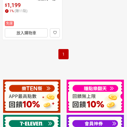
能 瑞士製造 日本直送
1,199
$
1
%
(賺
11
點)
免運
放入購物車
1