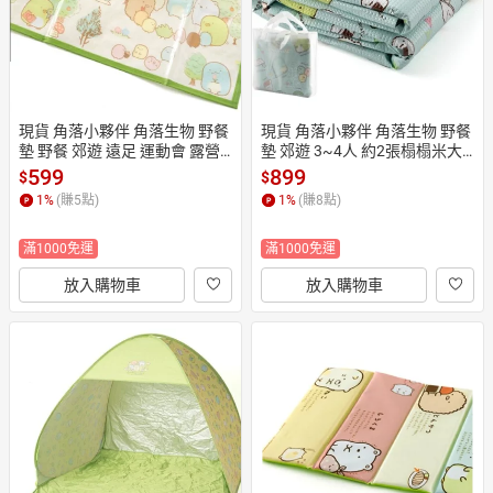
現貨 角落小夥伴 角落生物 野餐
現貨 角落小夥伴 角落生物 野餐
墊 野餐 郊遊 遠足 運動會 露營
墊 郊遊 3~4人 約2張榻榻米大 1
 休閒活動 2人用 100x160cm 日
80x180cm 背面薄膜鋁製 附手
599
899
$
$
本直運
提袋 日本直運
1
%
(賺
5
點)
1
%
(賺
8
點)
滿1000免運
滿1000免運
放入購物車
放入購物車