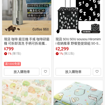
日本購物
電子/紙本書
HOT
現貨 咖啡 磨豆機 手搖 咖啡研磨
現貨 SOU SOU sousou Hiromim
機 可拆卸清洗 手柄可拆易攜帶
i 收納推車 野餐墊提袋組 SO-SU
 向右旋轉細磨 向左旋轉粗磨 日
-U十數昆 65L大容量 附野餐墊
799
2,299
$
$
本直運
提袋
1
%
(賺
7
點)
1
%
(賺
22
點)
滿1000免運
放入購物車
放入購物車