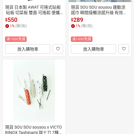
現貨 日本製 AWAT 可捲式砧板
現貨 SOU SOU sousou 運動涼
 砧板 切菜板 雙面 可捲起 便攜
感巾 瞬間接觸涼感升級 有效阻
式 抗菌處理 可放入洗碗機清洗
擋紫外線 十數 糺之森 7-11 711
550
289
$
$
 日本直運
1
%
(賺
5
點)
1
%
(賺
2
點)
滿1000免運
滿1000免運
放入購物車
放入購物車
現貨 SOU SOU sousou x VICTO
RINOX Tashinami 瑞士刀 7種功