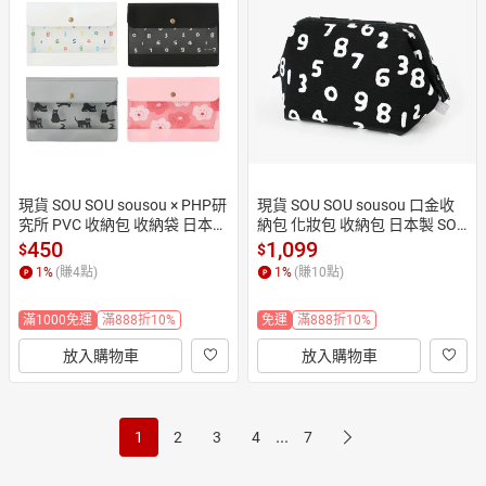
現貨 SOU SOU sousou × PHP研
現貨 SOU SOU sousou 口金收
究所 PVC 收納包 收納袋 日本製 
納包 化妝包 收納包 日本製 SO-
可愛收納 日本直送
SU-U十數昆黑色
450
1,099
$
$
1
%
(賺
4
點)
1
%
(賺
10
點)
滿1000免運
滿888折10%
免運
滿888折10%
放入購物車
放入購物車
...
1
2
3
4
7