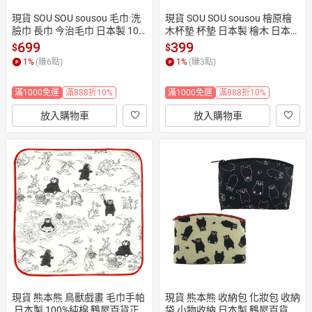
現貨 SOU SOU sousou 毛巾 洗
現貨 SOU SOU sousou 檜原檜
臉巾 長巾 今治毛巾 日本製 10
木杯墊 杯墊 日本製 檜木 日本直
0％棉 正面紗布 背面抓絨 日本
送 預購代購
699
399
$
$
直送
1
%
(賺
6
點)
1
%
(賺
3
點)
滿1000免運
滿888折10%
滿1000免運
滿888折10%
放入購物車
放入購物車
現貨 熊本熊 鳥獸戲畫 毛巾手帕
現貨 熊本熊 收納包 化妝包 收納
 日本製 100%純棉 鶴屋百貨正
袋 小物收納 日本製 鶴屋百貨正