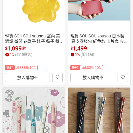
現貨 SOU SOU sousou 室內 美
現貨 SOU SOU sousou 日本製
濃燒 微笑 花碟子 碟子 盤子 餐
 真皮零錢包 紅色款 卡片套 收納
盤 日本製 預購代購
小物 便於攜帶 小巧設計
1,099
1,499
$
$
起
1
%
(賺
10
點起)
1
%
(賺
14
點)
免運
滿888折10%
免運
滿888折10%
放入購物車
放入購物車