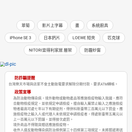
翠菊
影片上字幕
畫
系統廚具
iPhone SE 3
日本鈣片
LOEWE 短夾
匹克球
NITORI宜得利家居 層架
防霾紗窗
防詐騙提醒
台灣樂天市場與店家不會主動致電要求解除分期付款、要求ATM轉帳。
政策宣導
為防治動物傳染病，境外動物或動物產品等應施檢疫物輸入我國，應符
合動物檢疫規定，並依規定申請檢疫。擅自輸入屬禁止輸入之應施檢疫
物者最高可處七年以下有期徒刑，得併科新臺幣三百萬元以下罰金。應
施檢疫物之輸入人或代理人未依規定申請檢疫者，得處新臺幣五萬元以
上一百萬元以下罰鍰，並得按次處罰。
境外商品不得隨貨贈送應施檢疫物。
收件人違反動物傳染病防治條例第三十四條第三項規定，未將郵遞寄送