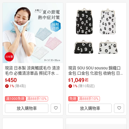
現貨 日本製 涼爽觸感毛巾 清涼
現貨 SOU SOU sousou 錦織口
毛巾 必備清涼單品 擦拭汗水 用
金包 口金包 化妝包 收納包 日本
作枕墊 日本直運
製 表布料採用原創緹花布料 日
450
1,049
$
$
起
本直送
1
%
(賺
4
點)
1
%
(賺
10
點起)
滿1000免運
滿888折10%
免運
滿888折10%
放入購物車
放入購物車