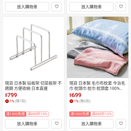
放入購物車
放入購物車
現貨 日本製 砧板架 切菜板架 不
現貨 日本製 毛巾布枕套 今治毛
銹鋼 方便收納 日本直運
巾 枕頭巾 枕巾 枕頭套 100%純
棉 日本直運
799
699
$
$
1
%
(賺
7
點)
1
%
(賺
6
點)
滿1000免運
滿888折10%
滿1000免運
滿888折10%
放入購物車
放入購物車