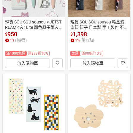
現貨 SOU SOU sousou × JETST
現貨 SOU SOU sousou 輪島漆
REAM 4＆1Lite 四色原子筆＆
塗筷 筷子 日本製 手工製作 不使
自動鉛筆 日本製
用化學顏料 手感滑順舒適 天然
950
1,398
$
$
木
1
%
(賺
9
點)
1
%
(賺
13
點)
滿1000免運
滿888折10%
免運
滿888折10%
放入購物車
放入購物車