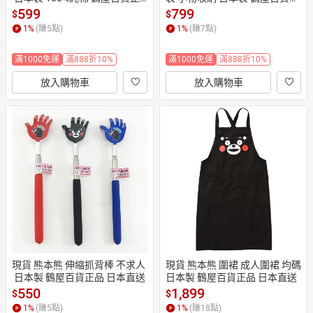
品 日本直送
品 日本直送
599
799
$
$
1
%
(賺
5
點)
1
%
(賺
7
點)
滿1000免運
滿888折10%
滿1000免運
滿888折10%
放入購物車
放入購物車
現貨 熊本熊 伸縮抓背棒 不求人
現貨 熊本熊 圍裙 成人圍裙 均碼 
 日本製 鶴屋百貨正品 日本直送
日本製 鶴屋百貨正品 日本直送
550
1,899
$
$
1
%
(賺
5
點)
1
%
(賺
18
點)