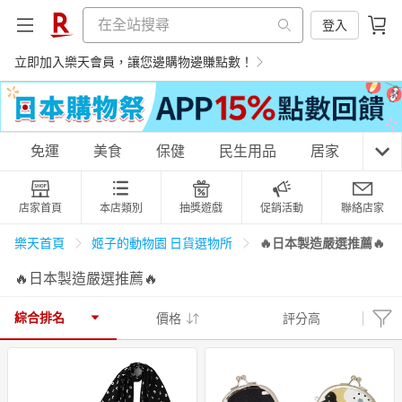
登入
立即加入樂天會員，讓您邊購物邊賺點數！
購物網分類
免運
美食
保健
民生用品
居家
3C
店家首頁
本店類別
抽獎遊戲
促銷活動
聯絡店家
天天免運
美食蛋糕
養生保健
民生用品
🔥日本製造嚴選推薦🔥
樂天首頁
姬子的動物園 日貨選物所
🔥日本製造嚴選推薦🔥
居家生活
3C家電
運動休閒
親子玩具
綜合排名
價格
評分高
女裝
男裝
化妝保養
情趣用品