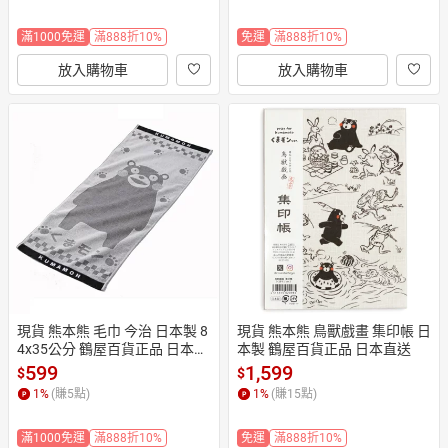
滿1000免運
滿888折10%
免運
滿888折10%
放入購物車
放入購物車
現貨 熊本熊 毛巾 今治 日本製 8
現貨 熊本熊 鳥獸戲畫 集印帳 日
4x35公分 鶴屋百貨正品 日本直
本製 鶴屋百貨正品 日本直送
送
599
1,599
$
$
1
%
(賺
5
點)
1
%
(賺
15
點)
滿1000免運
滿888折10%
免運
滿888折10%