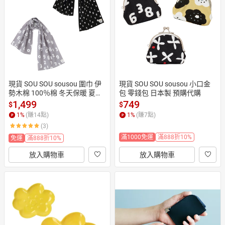
日本購物
電子/紙本書
HOT
現貨 SOU SOU sousou 圍巾 伊
現貨 SOU SOU sousou 小口金
勢木棉 100％棉 冬天保暖 夏天
包 零錢包 日本製 預購代購
冷氣房 日本製 預購代購
1,499
749
$
$
1
%
(賺
14
點)
1
%
(賺
7
點)
(3)
滿1000免運
滿888折10%
免運
滿888折10%
放入購物車
放入購物車